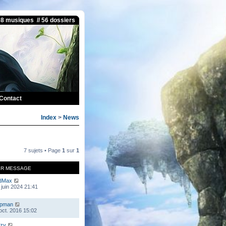
08 musiques // 56 dossiers
Contact
Index
>
News
7 sujets • Page
1
sur
1
ER MESSAGE
dMax
 juin 2024 21:41
mpman
 oct. 2016 15:02
zy