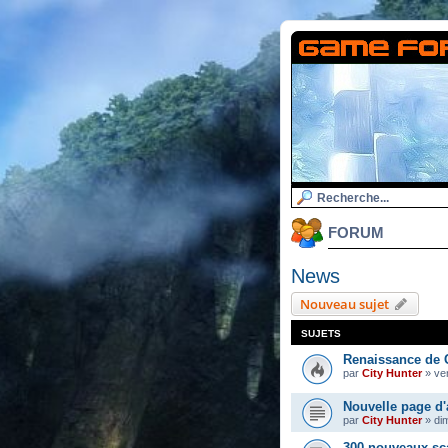
FORUM
News
Nouveau sujet
SUJETS
Renaissance de 
par
City Hunter
»
ven
Nouvelle page d'
par
City Hunter
»
di
300 nouveaux sc