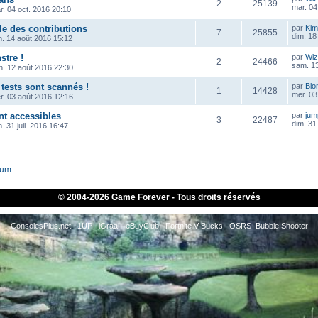
2
25139
mar. 04
r. 04 oct. 2016 20:10
le des contributions
par
Kim
7
25855
dim. 18
m. 14 août 2016 15:12
tre !
par
Wiz
2
24466
sam. 13
n. 12 août 2016 22:30
tests sont scannés !
par
Blo
1
14428
mer. 03
r. 03 août 2016 12:16
nt accessibles
par
ju
3
22487
dim. 31 
. 31 juil. 2016 16:47
rum
© 2004-
2026 Game Forever - Tous droits réservés
ConsolesPlus.net
1UP
iGraal
eBuyClub
Fortnite V-Bucks
OSRS
Bubble Shooter