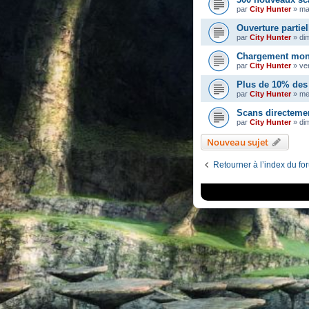
par
City Hunter
»
ma
Ouverture partiel
par
City Hunter
»
di
Chargement mons
par
City Hunter
»
ve
Plus de 10% des 
par
City Hunter
»
me
Scans directeme
par
City Hunter
»
dim
Nouveau sujet
Retourner à l’index du fo