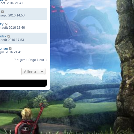
 oct. 2016 21:41
 sept. 2016 14:58
zy
 août 2016 13:46
ndex
 août 2016 17:53
mpman
juil. 2016 21:41
7 sujets • Page
1
sur
1
Aller à