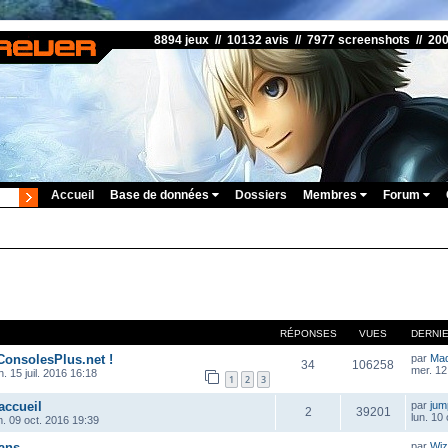
8894 jeux // 10132 avis // 7977 screenshots // 20
Accueil
Base de données
Dossiers
Membres
Forum
RÉPONSES
VUES
DERNI
ConsolesPlus.net !
par
Ma
34
106258
mer. 12
. 15 juil. 2016 16:18
1
2
3
accueil
par
ju
2
39201
lun. 10
m. 09 oct. 2016 19:39
ans
par
Wiz