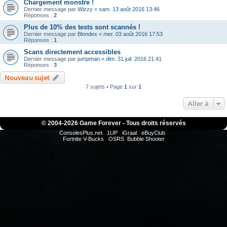
Chargement monstre !
Dernier message par
Wizzy
«
sam. 13 août 2016 13:46
Réponses :
2
Plus de 10% des tests sont scannés !
Dernier message par
Blondex
«
mer. 03 août 2016 17:53
Réponses :
1
Scans directement accessibles
Dernier message par
jumpman
«
dim. 31 juil. 2016 21:41
Réponses :
3
Nouveau sujet
7 sujets • Page
1
sur
1
Aller à
© 2004-
2026 Game Forever - Tous droits réservés
ConsolesPlus.net
1UP
iGraal
eBuyClub
Fortnite V-Bucks
OSRS
Bubble Shooter