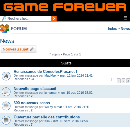
☰
FORUM
Index
>
News
News
Nouveau sujet
7 sujets • Page
1
sur
1
Sujets
Renaissance de ConsolesPlus.net !
Dernier message par
MadMax
«
mer. 12 juin 2024 21:41
Réponses :
34
1
2
3
Nouvelle page d'accueil
Dernier message par
jumpman
«
lun. 10 oct. 2016 15:02
Réponses :
2
300 nouveaux scans
Dernier message par
Wizzy
«
mar. 04 oct. 2016 21:41
Réponses :
2
Ouverture partielle des contributions
Dernier message par
Kim
«
dim. 18 sept. 2016 14:58
Réponses :
7