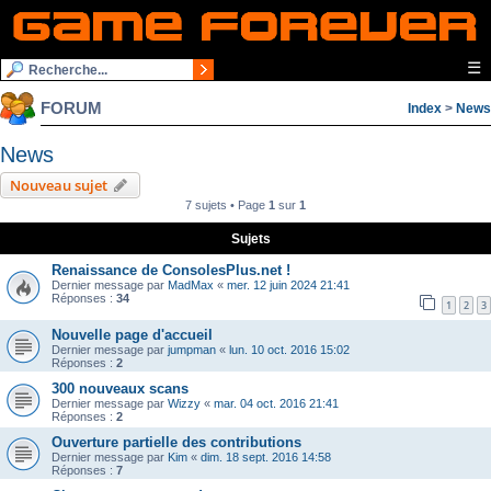
☰
FORUM
Index
>
News
News
Nouveau sujet
7 sujets • Page
1
sur
1
Sujets
Renaissance de ConsolesPlus.net !
Dernier message par
MadMax
«
mer. 12 juin 2024 21:41
Réponses :
34
1
2
3
Nouvelle page d'accueil
Dernier message par
jumpman
«
lun. 10 oct. 2016 15:02
Réponses :
2
300 nouveaux scans
Dernier message par
Wizzy
«
mar. 04 oct. 2016 21:41
Réponses :
2
Ouverture partielle des contributions
Dernier message par
Kim
«
dim. 18 sept. 2016 14:58
Réponses :
7