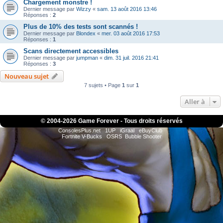
Chargement monstre !
Dernier message par
Wizzy
«
sam. 13 août 2016 13:46
Réponses :
2
Plus de 10% des tests sont scannés !
Dernier message par
Blondex
«
mer. 03 août 2016 17:53
Réponses :
1
Scans directement accessibles
Dernier message par
jumpman
«
dim. 31 juil. 2016 21:41
Réponses :
3
Nouveau sujet
7 sujets • Page
1
sur
1
Aller à
© 2004-
2026 Game Forever - Tous droits réservés
ConsolesPlus.net
1UP
iGraal
eBuyClub
Fortnite V-Bucks
OSRS
Bubble Shooter