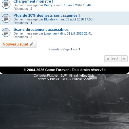
Chargement monstre !
Dernier message par
Wizzy
«
sam. 13 août 2016 13:46
Réponses :
2
Plus de 10% des tests sont scannés !
Dernier message par
Blondex
«
mer. 03 août 2016 17:53
Réponses :
1
Scans directement accessibles
Dernier message par
jumpman
«
dim. 31 juil. 2016 21:41
Réponses :
3
Nouveau sujet
7 sujets • Page
1
sur
1
Aller à
© 2004-
2026 Game Forever - Tous droits réservés
ConsolesPlus.net
1UP
iGraal
eBuyClub
Fortnite V-Bucks
OSRS
Bubble Shooter