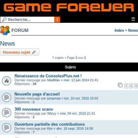
☰
FORUM
Index
>
News
News
Nouveau sujet
7 sujets • Page
1
sur
1
Sujets
Renaissance de ConsolesPlus.net !
Dernier message par
MadMax
«
mer. 12 juin 2024 21:41
Réponses :
34
1
2
3
Nouvelle page d'accueil
Dernier message par
jumpman
«
lun. 10 oct. 2016 15:02
Réponses :
2
300 nouveaux scans
Dernier message par
Wizzy
«
mar. 04 oct. 2016 21:41
Réponses :
2
Ouverture partielle des contributions
Dernier message par
Kim
«
dim. 18 sept. 2016 14:58
Réponses :
7