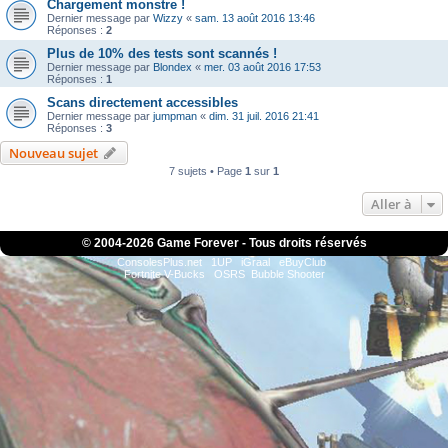
Chargement monstre !
Dernier message par
Wizzy
«
sam. 13 août 2016 13:46
Réponses :
2
Plus de 10% des tests sont scannés !
Dernier message par
Blondex
«
mer. 03 août 2016 17:53
Réponses :
1
Scans directement accessibles
Dernier message par
jumpman
«
dim. 31 juil. 2016 21:41
Réponses :
3
Nouveau sujet
7 sujets • Page
1
sur
1
Aller à
© 2004-
2026 Game Forever - Tous droits réservés
ConsolesPlus.net
1UP
iGraal
eBuyClub
Fortnite V-Bucks
OSRS
Bubble Shooter