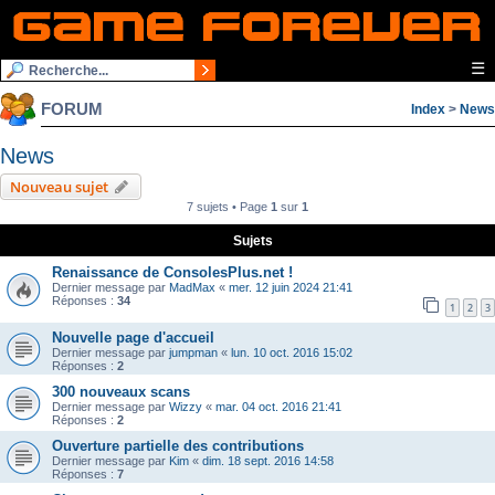
☰
FORUM
Index
>
News
News
Nouveau sujet
7 sujets • Page
1
sur
1
Sujets
Renaissance de ConsolesPlus.net !
Dernier message par
MadMax
«
mer. 12 juin 2024 21:41
Réponses :
34
1
2
3
Nouvelle page d'accueil
Dernier message par
jumpman
«
lun. 10 oct. 2016 15:02
Réponses :
2
300 nouveaux scans
Dernier message par
Wizzy
«
mar. 04 oct. 2016 21:41
Réponses :
2
Ouverture partielle des contributions
Dernier message par
Kim
«
dim. 18 sept. 2016 14:58
Réponses :
7