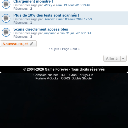
Chargement monstre !
Dernier message par
Wizzy
«
sam. 13 août 2016 13:46
Réponses :
2
Plus de 10% des tests sont scannés !
Dernier message par
Blondex
«
mer. 03 août 2016 17:53
Réponses :
1
Scans directement accessibles
Dernier message par
jumpman
«
dim. 31 juil. 2016 21:41
Réponses :
3
Nouveau sujet
7 sujets • Page
1
sur
1
Aller à
© 2004-
2026 Game Forever - Tous droits réservés
ConsolesPlus.net
1UP
iGraal
eBuyClub
Fortnite V-Bucks
OSRS
Bubble Shooter