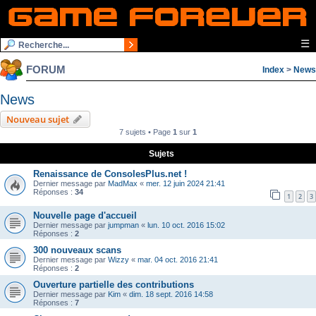
☰
FORUM
Index
>
News
News
Nouveau sujet
7 sujets • Page
1
sur
1
Sujets
Renaissance de ConsolesPlus.net !
Dernier message par
MadMax
«
mer. 12 juin 2024 21:41
Réponses :
34
1
2
3
Nouvelle page d'accueil
Dernier message par
jumpman
«
lun. 10 oct. 2016 15:02
Réponses :
2
300 nouveaux scans
Dernier message par
Wizzy
«
mar. 04 oct. 2016 21:41
Réponses :
2
Ouverture partielle des contributions
Dernier message par
Kim
«
dim. 18 sept. 2016 14:58
Réponses :
7