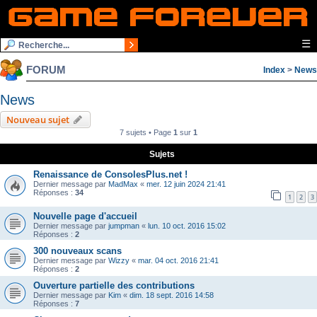
☰
FORUM
Index
>
News
News
Nouveau sujet
7 sujets • Page
1
sur
1
Sujets
Renaissance de ConsolesPlus.net !
Dernier message par
MadMax
«
mer. 12 juin 2024 21:41
Réponses :
34
1
2
3
Nouvelle page d'accueil
Dernier message par
jumpman
«
lun. 10 oct. 2016 15:02
Réponses :
2
300 nouveaux scans
Dernier message par
Wizzy
«
mar. 04 oct. 2016 21:41
Réponses :
2
Ouverture partielle des contributions
Dernier message par
Kim
«
dim. 18 sept. 2016 14:58
Réponses :
7