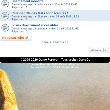
Chargement monstre !
Dernier message par
Wizzy
«
sam. 13 août 2016 13:46
Réponses :
2
Plus de 10% des tests sont scannés !
Dernier message par
Blondex
«
mer. 03 août 2016 17:53
Réponses :
1
Scans directement accessibles
Dernier message par
jumpman
«
dim. 31 juil. 2016 21:41
Réponses :
3
Nouveau sujet
7 sujets • Page
1
sur
1
Aller à
© 2004-
2026 Game Forever - Tous droits réservés
ConsolesPlus.net
1UP
iGraal
eBuyClub
Fortnite V-Bucks
OSRS
Bubble Shooter