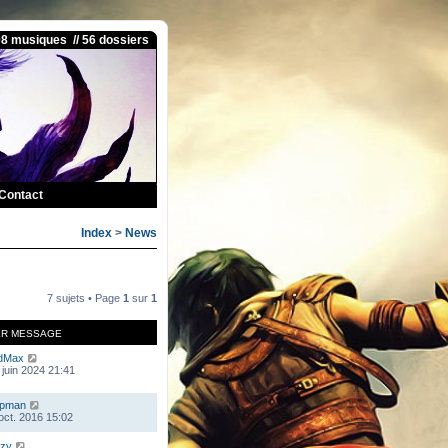
08 musiques // 56 dossiers
Contact
Index
>
News
7 sujets • Page
1
sur
1
ER MESSAGE
dMax
 juin 2024 21:41
mpman
 oct. 2016 15:02
zy