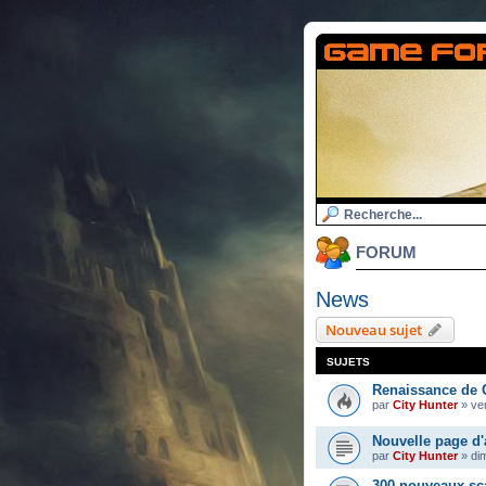
FORUM
News
Nouveau sujet
SUJETS
Renaissance de 
par
City Hunter
»
ven
Nouvelle page d'
par
City Hunter
»
di
300 nouveaux sc