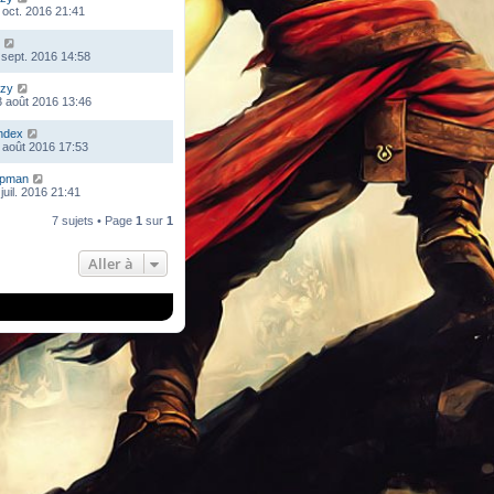
 oct. 2016 21:41
 sept. 2016 14:58
zy
 août 2016 13:46
ndex
 août 2016 17:53
mpman
juil. 2016 21:41
7 sujets • Page
1
sur
1
Aller à