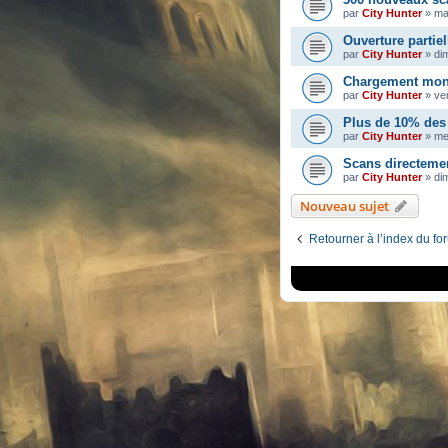
par
City Hunter
»
ma
Ouverture partiel
par
City Hunter
»
di
Chargement mons
par
City Hunter
»
ve
Plus de 10% des 
par
City Hunter
»
me
Scans directeme
par
City Hunter
»
dim
Nouveau sujet
Retourner à l’index du fo