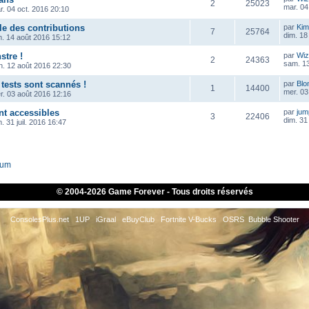
2
25023
mar. 04
r. 04 oct. 2016 20:10
le des contributions
par
Kim
7
25764
dim. 18
m. 14 août 2016 15:12
tre !
par
Wiz
2
24363
sam. 13
n. 12 août 2016 22:30
tests sont scannés !
par
Blo
1
14400
mer. 03
r. 03 août 2016 12:16
nt accessibles
par
ju
3
22406
dim. 31 
. 31 juil. 2016 16:47
rum
© 2004-
2026 Game Forever - Tous droits réservés
ConsolesPlus.net
1UP
iGraal
eBuyClub
Fortnite V-Bucks
OSRS
Bubble Shooter