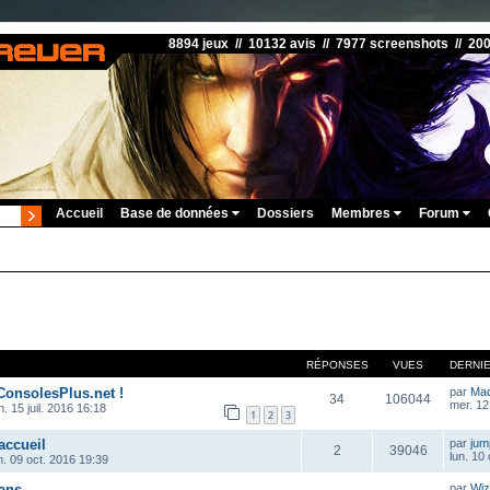
8894 jeux // 10132 avis // 7977 screenshots // 20
Accueil
Base de données
Dossiers
Membres
Forum
RÉPONSES
VUES
DERNI
ConsolesPlus.net !
par
Ma
34
106044
mer. 12
. 15 juil. 2016 16:18
1
2
3
accueil
par
ju
2
39046
lun. 10
m. 09 oct. 2016 19:39
ans
par
Wiz