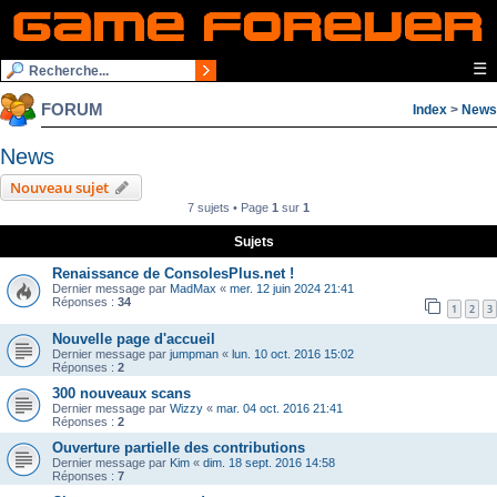
☰
FORUM
Index
>
News
News
Nouveau sujet
7 sujets • Page
1
sur
1
Sujets
Renaissance de ConsolesPlus.net !
Dernier message par
MadMax
«
mer. 12 juin 2024 21:41
Réponses :
34
1
2
3
Nouvelle page d'accueil
Dernier message par
jumpman
«
lun. 10 oct. 2016 15:02
Réponses :
2
300 nouveaux scans
Dernier message par
Wizzy
«
mar. 04 oct. 2016 21:41
Réponses :
2
Ouverture partielle des contributions
Dernier message par
Kim
«
dim. 18 sept. 2016 14:58
Réponses :
7