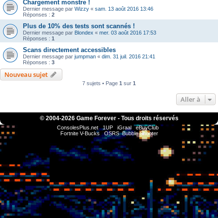
Chargement monstre !
Dernier message par
Wizzy
«
sam. 13 août 2016 13:46
Réponses :
2
Plus de 10% des tests sont scannés !
Dernier message par
Blondex
«
mer. 03 août 2016 17:53
Réponses :
1
Scans directement accessibles
Dernier message par
jumpman
«
dim. 31 juil. 2016 21:41
Réponses :
3
Nouveau sujet
7 sujets • Page
1
sur
1
Aller à
© 2004-
2026 Game Forever - Tous droits réservés
ConsolesPlus.net
1UP
iGraal
eBuyClub
Fortnite V-Bucks
OSRS
Bubble Shooter