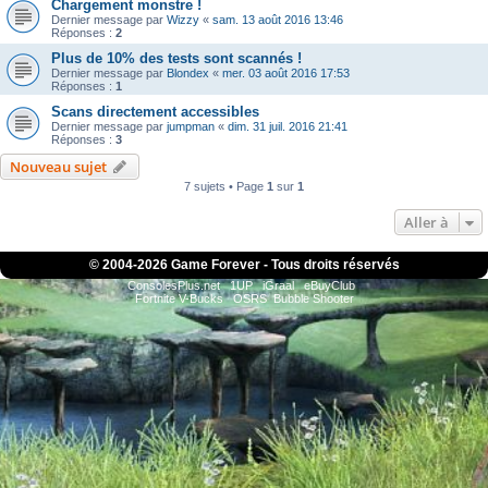
Chargement monstre !
Dernier message par
Wizzy
«
sam. 13 août 2016 13:46
Réponses :
2
Plus de 10% des tests sont scannés !
Dernier message par
Blondex
«
mer. 03 août 2016 17:53
Réponses :
1
Scans directement accessibles
Dernier message par
jumpman
«
dim. 31 juil. 2016 21:41
Réponses :
3
Nouveau sujet
7 sujets • Page
1
sur
1
Aller à
© 2004-
2026 Game Forever - Tous droits réservés
ConsolesPlus.net
1UP
iGraal
eBuyClub
Fortnite V-Bucks
OSRS
Bubble Shooter