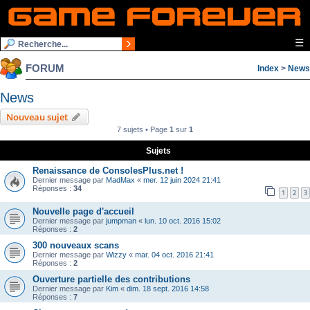
☰
FORUM
Index
>
News
News
Nouveau sujet
7 sujets • Page
1
sur
1
Sujets
Renaissance de ConsolesPlus.net !
Dernier message par
MadMax
«
mer. 12 juin 2024 21:41
Réponses :
34
1
2
3
Nouvelle page d'accueil
Dernier message par
jumpman
«
lun. 10 oct. 2016 15:02
Réponses :
2
300 nouveaux scans
Dernier message par
Wizzy
«
mar. 04 oct. 2016 21:41
Réponses :
2
Ouverture partielle des contributions
Dernier message par
Kim
«
dim. 18 sept. 2016 14:58
Réponses :
7