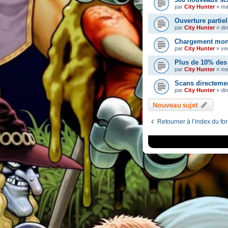
par
City Hunter
»
ma
Ouverture partiel
par
City Hunter
»
di
Chargement mons
par
City Hunter
»
ve
Plus de 10% des 
par
City Hunter
»
me
Scans directeme
par
City Hunter
»
dim
Nouveau sujet
Retourner à l’index du fo