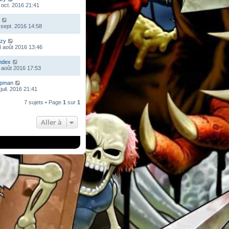
 oct. 2016 21:41
 sept. 2016 14:58
zy
 août 2016 13:46
ndex
 août 2016 17:53
mpman
juil. 2016 21:41
7 sujets • Page
1
sur
1
Aller à