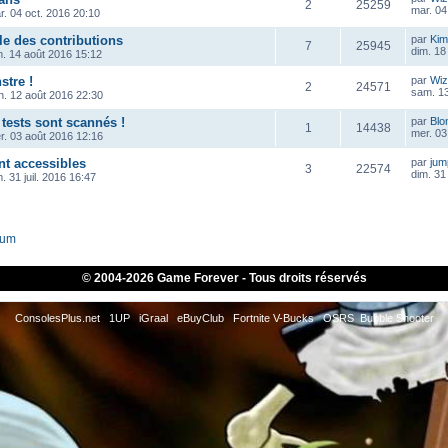
2
25259
mar. 04
r. 04 oct. 2016 20:10
le des contributions
par
Kim
7
25945
dim. 18
m. 14 août 2016 15:12
tre !
par
Wiz
2
24571
sam. 13
n. 12 août 2016 22:30
tests sont scannés !
par
Blo
1
14438
mer. 03
r. 03 août 2016 12:16
nt accessibles
par
ju
3
22574
dim. 31 
. 31 juil. 2016 16:47
rum
© 2004-
2026 Game Forever - Tous droits réservés
ConsolesPlus.net
1UP
iGraal
eBuyClub
Fortnite V-Bucks
OSRS
Bubble Shooter