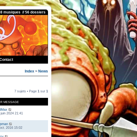
08 musiques // 56 dossiers
Contact
Index
>
News
7 sujets • Page
1
sur
1
ER MESSAGE
dMax
 juin 2024 21:41
mpman
 oct. 2016 15:02
zy