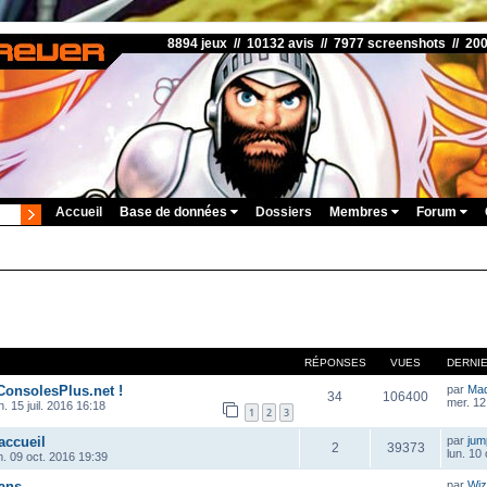
8894 jeux // 10132 avis // 7977 screenshots // 20
Accueil
Base de données
Dossiers
Membres
Forum
RÉPONSES
VUES
DERNI
ConsolesPlus.net !
par
Ma
34
106400
mer. 12
. 15 juil. 2016 16:18
1
2
3
accueil
par
ju
2
39373
lun. 10
m. 09 oct. 2016 19:39
ans
par
Wiz