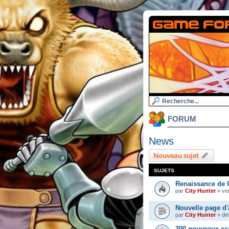
FORUM
News
Nouveau sujet
SUJETS
Renaissance de 
par
City Hunter
»
ven
Nouvelle page d'
par
City Hunter
»
di
300 nouveaux sc