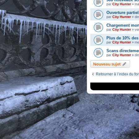
par
City Hunter
»
ma
Ouverture partiel
par
City Hunter
»
di
Chargement mons
par
City Hunter
»
ve
Plus de 10% des 
par
City Hunter
»
me
Scans directeme
par
City Hunter
»
dim
Nouveau sujet
Retourner à l’index du fo