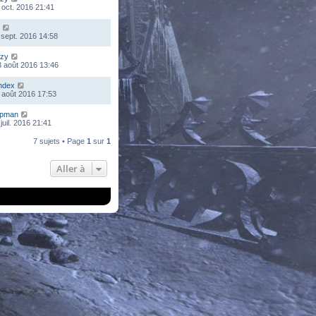
 oct. 2016 21:41
 sept. 2016 14:58
zy
 août 2016 13:46
ndex
 août 2016 17:53
mpman
juil. 2016 21:41
7 sujets • Page
1
sur
1
Aller à