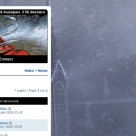
08 musiques // 56 dossiers
Contact
Index
>
News
7 sujets • Page
1
sur
1
ER MESSAGE
dMax
 juin 2024 21:41
mpman
 oct. 2016 15:02
zy