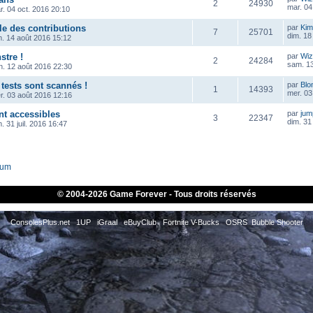
2
24930
mar. 04
r. 04 oct. 2016 20:10
le des contributions
par
Kim
7
25701
dim. 18
m. 14 août 2016 15:12
tre !
par
Wiz
2
24284
sam. 13
n. 12 août 2016 22:30
tests sont scannés !
par
Blo
1
14393
mer. 03
r. 03 août 2016 12:16
nt accessibles
par
ju
3
22347
dim. 31 
. 31 juil. 2016 16:47
rum
© 2004-
2026 Game Forever - Tous droits réservés
ConsolesPlus.net
1UP
iGraal
eBuyClub
Fortnite V-Bucks
OSRS
Bubble Shooter