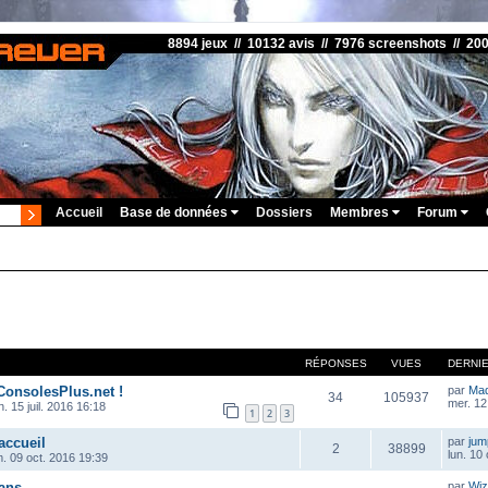
8894 jeux // 10132 avis // 7976 screenshots // 20
Accueil
Base de données
Dossiers
Membres
Forum
RÉPONSES
VUES
DERNI
ConsolesPlus.net !
par
Ma
34
105937
mer. 12
. 15 juil. 2016 16:18
1
2
3
accueil
par
ju
2
38899
lun. 10
m. 09 oct. 2016 19:39
ans
par
Wiz