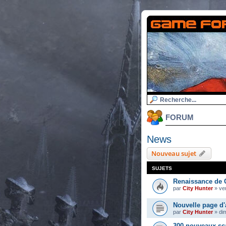
FORUM
News
Nouveau sujet
SUJETS
Renaissance de 
par
City Hunter
»
ven
Nouvelle page d'
par
City Hunter
»
di
300 nouveaux sc