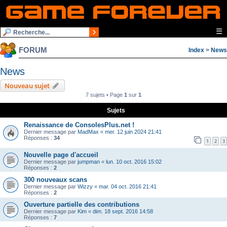
☰
FORUM
Index
>
News
News
Nouveau sujet
7 sujets • Page
1
sur
1
Sujets
Renaissance de ConsolesPlus.net !
Dernier message par
MadMax
«
mer. 12 juin 2024 21:41
Réponses :
34
1
2
3
Nouvelle page d'accueil
Dernier message par
jumpman
«
lun. 10 oct. 2016 15:02
Réponses :
2
300 nouveaux scans
Dernier message par
Wizzy
«
mar. 04 oct. 2016 21:41
Réponses :
2
Ouverture partielle des contributions
Dernier message par
Kim
«
dim. 18 sept. 2016 14:58
Réponses :
7