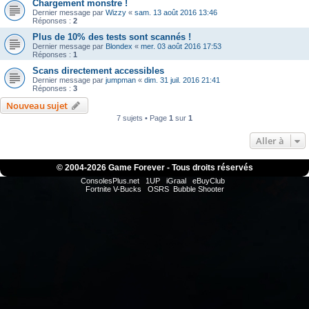
Chargement monstre !
Dernier message par
Wizzy
«
sam. 13 août 2016 13:46
Réponses :
2
Plus de 10% des tests sont scannés !
Dernier message par
Blondex
«
mer. 03 août 2016 17:53
Réponses :
1
Scans directement accessibles
Dernier message par
jumpman
«
dim. 31 juil. 2016 21:41
Réponses :
3
Nouveau sujet
7 sujets • Page
1
sur
1
Aller à
© 2004-
2026 Game Forever - Tous droits réservés
ConsolesPlus.net
1UP
iGraal
eBuyClub
Fortnite V-Bucks
OSRS
Bubble Shooter