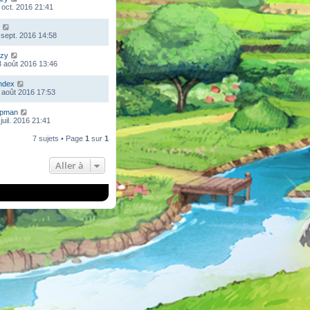
 oct. 2016 21:41
 sept. 2016 14:58
zy
 août 2016 13:46
ndex
 août 2016 17:53
mpman
juil. 2016 21:41
7 sujets • Page
1
sur
1
Aller à