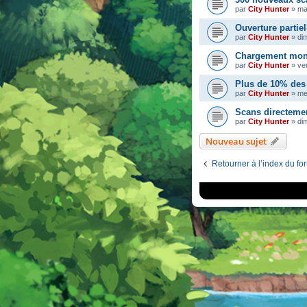
par
City Hunter
»
ma
Ouverture partiel
par
City Hunter
»
di
Chargement mons
par
City Hunter
»
ve
Plus de 10% des 
par
City Hunter
»
me
Scans directeme
par
City Hunter
»
dim
Nouveau sujet
Retourner à l’index du fo