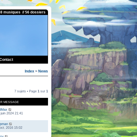
08 musiques // 56 dossiers
Contact
Index
>
News
7 sujets • Page
1
sur
1
ER MESSAGE
dMax
 juin 2024 21:41
mpman
 oct. 2016 15:02
zy