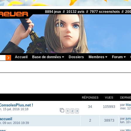
8894 jeux // 10132 avis // 7977 screenshots // 20
Accueil
Base de données
Dossiers
Membres
Forum
RÉPONSES
VUES
DERNI
ConsolesPlus.net !
par
Ma
34
105993
mer. 12
. 15 juil. 2016 16:18
1
2
3
accueil
par
ju
2
38973
lun. 10
m. 09 oct. 2016 19:39
ans
par
Wiz