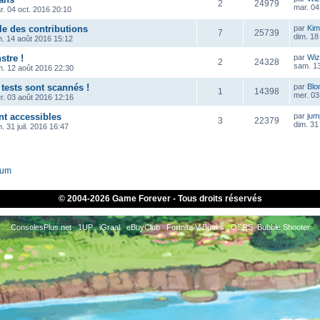
2
24979
mar. 04
r. 04 oct. 2016 20:10
le des contributions
par
Kim
7
25739
dim. 18
m. 14 août 2016 15:12
tre !
par
Wiz
2
24328
sam. 13
n. 12 août 2016 22:30
tests sont scannés !
par
Blo
1
14398
mer. 03
r. 03 août 2016 12:16
nt accessibles
par
ju
3
22379
dim. 31 
. 31 juil. 2016 16:47
rum
© 2004-
2026 Game Forever - Tous droits réservés
ConsolesPlus.net
1UP
iGraal
eBuyClub
Fortnite V-Bucks
OSRS
Bubble Shooter