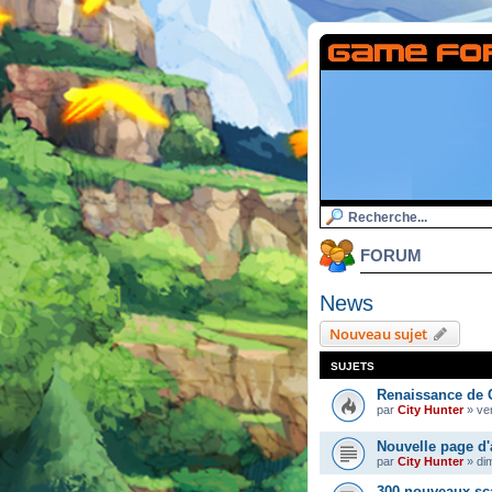
FORUM
News
Nouveau sujet
SUJETS
Renaissance de 
par
City Hunter
»
ven
Nouvelle page d'
par
City Hunter
»
di
300 nouveaux sc