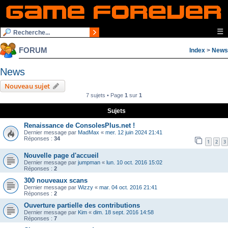
☰
FORUM
Index
>
News
News
Nouveau sujet
7 sujets • Page
1
sur
1
Sujets
Renaissance de ConsolesPlus.net !
Dernier message par
MadMax
«
mer. 12 juin 2024 21:41
Réponses :
34
1
2
3
Nouvelle page d'accueil
Dernier message par
jumpman
«
lun. 10 oct. 2016 15:02
Réponses :
2
300 nouveaux scans
Dernier message par
Wizzy
«
mar. 04 oct. 2016 21:41
Réponses :
2
Ouverture partielle des contributions
Dernier message par
Kim
«
dim. 18 sept. 2016 14:58
Réponses :
7