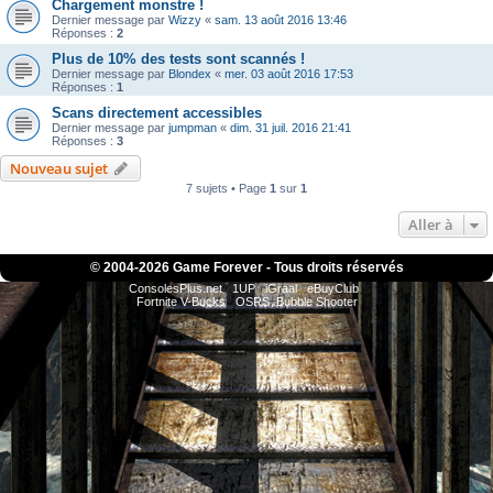
Chargement monstre !
Dernier message par
Wizzy
«
sam. 13 août 2016 13:46
Réponses :
2
Plus de 10% des tests sont scannés !
Dernier message par
Blondex
«
mer. 03 août 2016 17:53
Réponses :
1
Scans directement accessibles
Dernier message par
jumpman
«
dim. 31 juil. 2016 21:41
Réponses :
3
Nouveau sujet
7 sujets • Page
1
sur
1
Aller à
© 2004-
2026 Game Forever - Tous droits réservés
ConsolesPlus.net
1UP
iGraal
eBuyClub
Fortnite V-Bucks
OSRS
Bubble Shooter