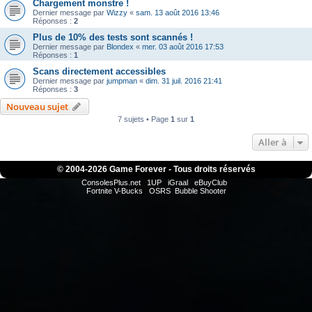
Chargement monstre !
Dernier message par
Wizzy
«
sam. 13 août 2016 13:46
Réponses :
2
Plus de 10% des tests sont scannés !
Dernier message par
Blondex
«
mer. 03 août 2016 17:53
Réponses :
1
Scans directement accessibles
Dernier message par
jumpman
«
dim. 31 juil. 2016 21:41
Réponses :
3
Nouveau sujet
7 sujets • Page
1
sur
1
Aller à
© 2004-
2026 Game Forever - Tous droits réservés
ConsolesPlus.net
1UP
iGraal
eBuyClub
Fortnite V-Bucks
OSRS
Bubble Shooter