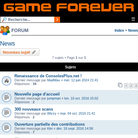
☰
FORUM
Index
>
News
News
Nouveau sujet
7 sujets • Page
1
sur
1
Sujets
Renaissance de ConsolesPlus.net !
Dernier message par
MadMax
«
mer. 12 juin 2024 21:41
Réponses :
34
1
2
3
Nouvelle page d'accueil
Dernier message par
jumpman
«
lun. 10 oct. 2016 15:02
Réponses :
2
300 nouveaux scans
Dernier message par
Wizzy
«
mar. 04 oct. 2016 21:41
Réponses :
2
Ouverture partielle des contributions
Dernier message par
Kim
«
dim. 18 sept. 2016 14:58
Réponses :
7