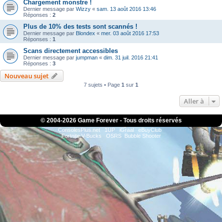
Chargement monstre !
Dernier message par
Wizzy
«
sam. 13 août 2016 13:46
Réponses :
2
Plus de 10% des tests sont scannés !
Dernier message par
Blondex
«
mer. 03 août 2016 17:53
Réponses :
1
Scans directement accessibles
Dernier message par
jumpman
«
dim. 31 juil. 2016 21:41
Réponses :
3
Nouveau sujet
7 sujets • Page
1
sur
1
Aller à
© 2004-
2026 Game Forever - Tous droits réservés
ConsolesPlus.net
1UP
iGraal
eBuyClub
Fortnite V-Bucks
OSRS
Bubble Shooter