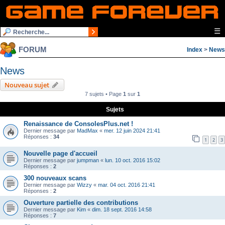
☰
FORUM
Index
>
News
News
Nouveau sujet
7 sujets • Page
1
sur
1
Sujets
Renaissance de ConsolesPlus.net !
Dernier message par
MadMax
«
mer. 12 juin 2024 21:41
Réponses :
34
1
2
3
Nouvelle page d'accueil
Dernier message par
jumpman
«
lun. 10 oct. 2016 15:02
Réponses :
2
300 nouveaux scans
Dernier message par
Wizzy
«
mar. 04 oct. 2016 21:41
Réponses :
2
Ouverture partielle des contributions
Dernier message par
Kim
«
dim. 18 sept. 2016 14:58
Réponses :
7