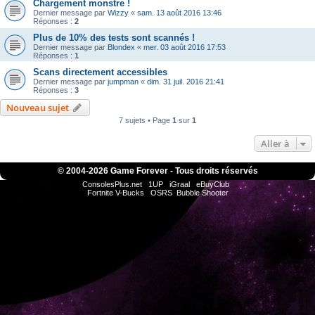
Chargement monstre !
Dernier message par
Wizzy
«
sam. 13 août 2016 13:46
Réponses :
2
Plus de 10% des tests sont scannés !
Dernier message par
Blondex
«
mer. 03 août 2016 17:53
Réponses :
1
Scans directement accessibles
Dernier message par
jumpman
«
dim. 31 juil. 2016 21:41
Réponses :
3
Nouveau sujet
7 sujets • Page
1
sur
1
Aller à
© 2004-
2026 Game Forever - Tous droits réservés
ConsolesPlus.net
1UP
iGraal
eBuyClub
Fortnite V-Bucks
OSRS
Bubble Shooter