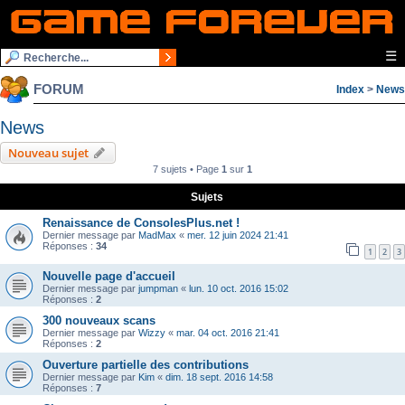
☰
FORUM
Index
>
News
News
Nouveau sujet
7 sujets • Page
1
sur
1
Sujets
Renaissance de ConsolesPlus.net !
Dernier message par
MadMax
«
mer. 12 juin 2024 21:41
Réponses :
34
1
2
3
Nouvelle page d'accueil
Dernier message par
jumpman
«
lun. 10 oct. 2016 15:02
Réponses :
2
300 nouveaux scans
Dernier message par
Wizzy
«
mar. 04 oct. 2016 21:41
Réponses :
2
Ouverture partielle des contributions
Dernier message par
Kim
«
dim. 18 sept. 2016 14:58
Réponses :
7