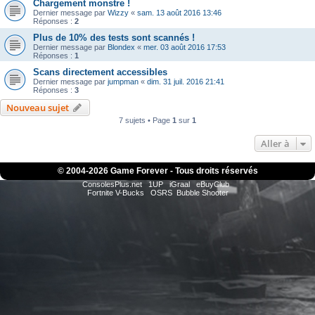
Chargement monstre !
Dernier message par
Wizzy
«
sam. 13 août 2016 13:46
Réponses :
2
Plus de 10% des tests sont scannés !
Dernier message par
Blondex
«
mer. 03 août 2016 17:53
Réponses :
1
Scans directement accessibles
Dernier message par
jumpman
«
dim. 31 juil. 2016 21:41
Réponses :
3
Nouveau sujet
7 sujets • Page
1
sur
1
Aller à
© 2004-
2026 Game Forever - Tous droits réservés
ConsolesPlus.net
1UP
iGraal
eBuyClub
Fortnite V-Bucks
OSRS
Bubble Shooter