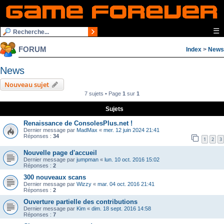
☰
FORUM
Index
>
News
News
Nouveau sujet
7 sujets • Page
1
sur
1
Sujets
Renaissance de ConsolesPlus.net !
Dernier message par
MadMax
«
mer. 12 juin 2024 21:41
Réponses :
34
1
2
3
Nouvelle page d'accueil
Dernier message par
jumpman
«
lun. 10 oct. 2016 15:02
Réponses :
2
300 nouveaux scans
Dernier message par
Wizzy
«
mar. 04 oct. 2016 21:41
Réponses :
2
Ouverture partielle des contributions
Dernier message par
Kim
«
dim. 18 sept. 2016 14:58
Réponses :
7