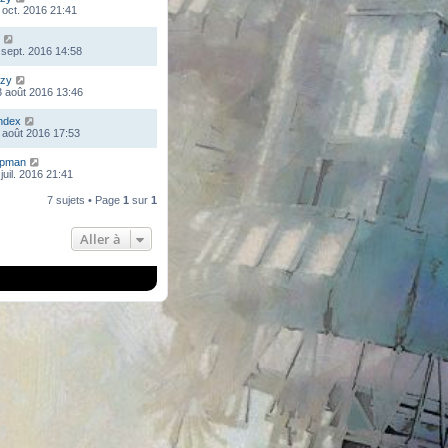
 oct. 2016 21:41
 sept. 2016 14:58
zy
 août 2016 13:46
ndex
 août 2016 17:53
mpman
juil. 2016 21:41
7 sujets • Page
1
sur
1
Aller à