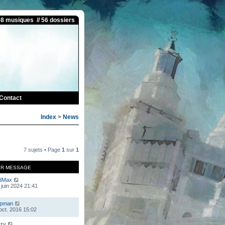
08 musiques // 56 dossiers
Contact
Index
>
News
7 sujets • Page
1
sur
1
ER MESSAGE
dMax
 juin 2024 21:41
mpman
 oct. 2016 15:02
zy