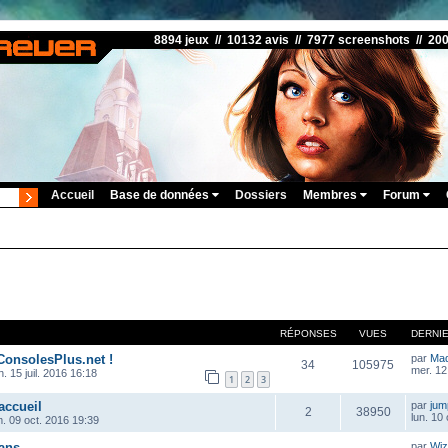
8894 jeux // 10132 avis // 7977 screenshots // 20
Accueil
Base de données
Dossiers
Membres
Forum
RÉPONSES
VUES
DERNI
ConsolesPlus.net !
par
Ma
34
105975
mer. 12
. 15 juil. 2016 16:18
1
2
3
accueil
par
ju
2
38950
lun. 10
m. 09 oct. 2016 19:39
ans
par
Wiz