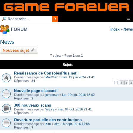
☰
FORUM
Index
>
News
News
Nouveau sujet
7 sujets • Page
1
sur
1
Sujets
Renaissance de ConsolesPlus.net !
Dernier message par
MadMax
«
mer. 12 juin 2024 21:41
Réponses :
34
1
2
3
Nouvelle page d'accueil
Dernier message par
jumpman
«
lun. 10 oct. 2016 15:02
Réponses :
2
300 nouveaux scans
Dernier message par
Wizzy
«
mar. 04 oct. 2016 21:41
Réponses :
2
Ouverture partielle des contributions
Dernier message par
Kim
«
dim. 18 sept. 2016 14:58
Réponses :
7