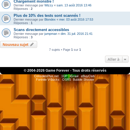
Chargement monstre !
Dernier message par
Wizzy
«
sam. 13 août 2016 13:46
Réponses :
2
Plus de 10% des tests sont scannés !
Dernier message par
Blondex
«
mer. 03 août 2016 17:53
Réponses :
1
Scans directement accessibles
Dernier message par
jumpman
«
dim. 31 juil. 2016 21:41
Réponses :
3
Nouveau sujet
7 sujets • Page
1
sur
1
Aller à
© 2004-
2026 Game Forever - Tous droits réservés
ConsolesPlus.net
1UP
iGraal
eBuyClub
Fortnite V-Bucks
OSRS
Bubble Shooter