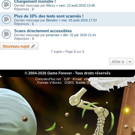
Chargement monstre !
Dernier message par
Wizzy
«
sam. 13 août 2016 13:46
Réponses :
2
Plus de 10% des tests sont scannés !
Dernier message par
Blondex
«
mer. 03 août 2016 17:53
Réponses :
1
Scans directement accessibles
Dernier message par
jumpman
«
dim. 31 juil. 2016 21:41
Réponses :
3
Nouveau sujet
7 sujets • Page
1
sur
1
Aller à
© 2004-
2026 Game Forever - Tous droits réservés
ConsolesPlus.net
1UP
iGraal
eBuyClub
Fortnite V-Bucks
OSRS
Bubble Shooter