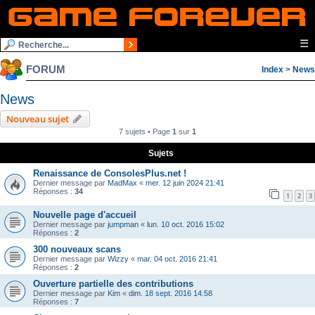
☰
FORUM
Index
>
News
News
Nouveau sujet
7 sujets • Page
1
sur
1
Sujets
Renaissance de ConsolesPlus.net !
Dernier message par
MadMax
«
mer. 12 juin 2024 21:41
Réponses :
34
1
2
3
Nouvelle page d'accueil
Dernier message par
jumpman
«
lun. 10 oct. 2016 15:02
Réponses :
2
300 nouveaux scans
Dernier message par
Wizzy
«
mar. 04 oct. 2016 21:41
Réponses :
2
Ouverture partielle des contributions
Dernier message par
Kim
«
dim. 18 sept. 2016 14:58
Réponses :
7