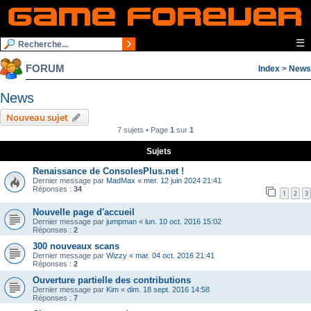
☰
FORUM
Index
>
News
News
Nouveau sujet
7 sujets • Page
1
sur
1
Sujets
Renaissance de ConsolesPlus.net !
Dernier message par
MadMax
«
mer. 12 juin 2024 21:41
Réponses :
34
1
2
3
Nouvelle page d'accueil
Dernier message par
jumpman
«
lun. 10 oct. 2016 15:02
Réponses :
2
300 nouveaux scans
Dernier message par
Wizzy
«
mar. 04 oct. 2016 21:41
Réponses :
2
Ouverture partielle des contributions
Dernier message par
Kim
«
dim. 18 sept. 2016 14:58
Réponses :
7