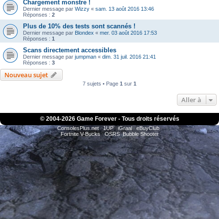
Chargement monstre !
Dernier message par
Wizzy
«
sam. 13 août 2016 13:46
Réponses :
2
Plus de 10% des tests sont scannés !
Dernier message par
Blondex
«
mer. 03 août 2016 17:53
Réponses :
1
Scans directement accessibles
Dernier message par
jumpman
«
dim. 31 juil. 2016 21:41
Réponses :
3
Nouveau sujet
7 sujets • Page
1
sur
1
Aller à
© 2004-
2026 Game Forever - Tous droits réservés
ConsolesPlus.net
1UP
iGraal
eBuyClub
Fortnite V-Bucks
OSRS
Bubble Shooter