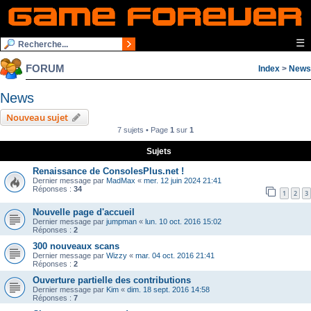
☰
FORUM
Index
>
News
News
Nouveau sujet
7 sujets • Page
1
sur
1
Sujets
Renaissance de ConsolesPlus.net !
Dernier message par
MadMax
«
mer. 12 juin 2024 21:41
Réponses :
34
1
2
3
Nouvelle page d'accueil
Dernier message par
jumpman
«
lun. 10 oct. 2016 15:02
Réponses :
2
300 nouveaux scans
Dernier message par
Wizzy
«
mar. 04 oct. 2016 21:41
Réponses :
2
Ouverture partielle des contributions
Dernier message par
Kim
«
dim. 18 sept. 2016 14:58
Réponses :
7