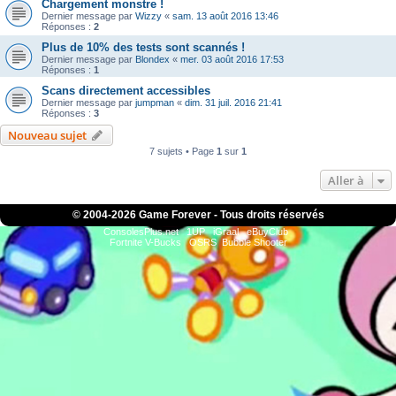
Chargement monstre !
Dernier message par
Wizzy
«
sam. 13 août 2016 13:46
Réponses :
2
Plus de 10% des tests sont scannés !
Dernier message par
Blondex
«
mer. 03 août 2016 17:53
Réponses :
1
Scans directement accessibles
Dernier message par
jumpman
«
dim. 31 juil. 2016 21:41
Réponses :
3
Nouveau sujet
7 sujets • Page
1
sur
1
Aller à
© 2004-
2026 Game Forever - Tous droits réservés
ConsolesPlus.net
1UP
iGraal
eBuyClub
Fortnite V-Bucks
OSRS
Bubble Shooter