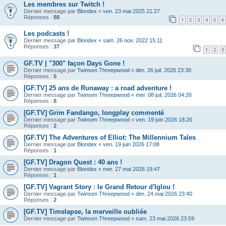
Les membres sur Twitch !
Dernier message par
Blondex
«
ven. 23 mai 2025 21:27
Réponses :
88
1
2
3
4
5
6
Les podcasts !
Dernier message par
Blondex
«
sam. 26 nov. 2022 15:11
Réponses :
37
1
2
3
GF.TV | "300" façon Days Gone !
Dernier message par
Twinsen Threepwood
«
dim. 26 juil. 2026 23:38
Réponses :
5
[GF.TV] 25 ans de Runaway : a road adventure !
Dernier message par
Twinsen Threepwood
«
mer. 08 juil. 2026 04:26
Réponses :
8
[GF.TV] Grim Fandango, longplay commenté
Dernier message par
Twinsen Threepwood
«
ven. 19 juin 2026 18:26
Réponses :
2
[GF.TV] The Adventures of Elliot: The Millennium Tales
Dernier message par
Blondex
«
ven. 19 juin 2026 17:08
Réponses :
1
[GF.TV] Dragon Quest : 40 ans !
Dernier message par
Blondex
«
mer. 27 mai 2026 19:47
Réponses :
1
[GF.TV] Vagrant Story : le Grand Retour d'Iglou !
Dernier message par
Twinsen Threepwood
«
dim. 24 mai 2026 23:40
Réponses :
2
[GF.TV] Timelapse, la merveille oubliée
Dernier message par
Twinsen Threepwood
«
sam. 23 mai 2026 23:59