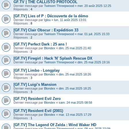
GF.TV | THE CALLISTO PROTOCOL
Dernier message par
Twinsen Threepwood
«
mer. 20 août 2025 12:25
Réponses :
4
[GF.TV] Lies of P : Découverte de la démo
Dernier message par
Iglou
«
lun. 11 août 2025 13:01
Réponses :
8
[GF.TV] Clair Obscur : Expédition 33
Dernier message par
Twinsen Threepwood
«
mar. 01 juil. 2025 15:33
Réponses :
2
[GF.TV] Perfect Dark : 25 ans !
Dernier message par
Blondex
«
dim. 25 mai 2025 21:40
Réponses :
2
[GF.TV] Firegirl : Hack 'N' Splash Rescue DX
Dernier message par
Twinsen Threepwood
«
dim. 25 mai 2025 19:16
[GF.TV] Limbo - Longplay
Dernier message par
Blondex
«
dim. 25 mai 2025 18:26
Réponses :
3
[GF.TV] Luigi's Mansion
Dernier message par
Blondex
«
dim. 25 mai 2025 18:25
Réponses :
3
[GF.TV] Resident Evil Zero
Dernier message par
Blondex
«
sam. 24 mai 2025 08:58
[GF.TV] Resident Evil (2001)
Dernier message par
Blondex
«
mar. 13 mai 2025 17:29
Réponses :
1
[GF.TV] The Legend Of Zelda : Wind Waker HD
Dernier message par
Twinsen Threepwood
«
mar. 08 avr. 2025 22:09