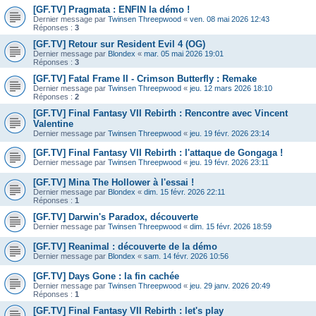
[GF.TV] Pragmata : ENFIN la démo !
Dernier message par
Twinsen Threepwood
«
ven. 08 mai 2026 12:43
Réponses :
3
[GF.TV] Retour sur Resident Evil 4 (OG)
Dernier message par
Blondex
«
mar. 05 mai 2026 19:01
Réponses :
3
[GF.TV] Fatal Frame II - Crimson Butterfly : Remake
Dernier message par
Twinsen Threepwood
«
jeu. 12 mars 2026 18:10
Réponses :
2
[GF.TV] Final Fantasy VII Rebirth : Rencontre avec Vincent
Valentine
Dernier message par
Twinsen Threepwood
«
jeu. 19 févr. 2026 23:14
[GF.TV] Final Fantasy VII Rebirth : l'attaque de Gongaga !
Dernier message par
Twinsen Threepwood
«
jeu. 19 févr. 2026 23:11
[GF.TV] Mina The Hollower à l'essai !
Dernier message par
Blondex
«
dim. 15 févr. 2026 22:11
Réponses :
1
[GF.TV] Darwin's Paradox, découverte
Dernier message par
Twinsen Threepwood
«
dim. 15 févr. 2026 18:59
[GF.TV] Reanimal : découverte de la démo
Dernier message par
Blondex
«
sam. 14 févr. 2026 10:56
[GF.TV] Days Gone : la fin cachée
Dernier message par
Twinsen Threepwood
«
jeu. 29 janv. 2026 20:49
Réponses :
1
[GF.TV] Final Fantasy VII Rebirth : let's play