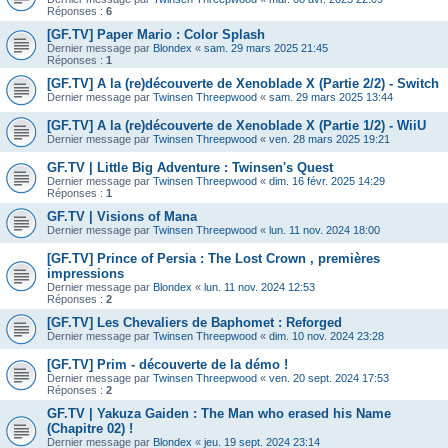
Réponses :
6
[GF.TV] Paper Mario : Color Splash
Dernier message par
Blondex
«
sam. 29 mars 2025 21:45
Réponses :
1
[GF.TV] A la (re)découverte de Xenoblade X (Partie 2/2) - Switch
Dernier message par
Twinsen Threepwood
«
sam. 29 mars 2025 13:44
[GF.TV] A la (re)découverte de Xenoblade X (Partie 1/2) - WiiU
Dernier message par
Twinsen Threepwood
«
ven. 28 mars 2025 19:21
GF.TV | Little Big Adventure : Twinsen's Quest
Dernier message par
Twinsen Threepwood
«
dim. 16 févr. 2025 14:29
Réponses :
1
GF.TV | Visions of Mana
Dernier message par
Twinsen Threepwood
«
lun. 11 nov. 2024 18:00
[GF.TV] Prince of Persia : The Lost Crown , premières
impressions
Dernier message par
Blondex
«
lun. 11 nov. 2024 12:53
Réponses :
2
[GF.TV] Les Chevaliers de Baphomet : Reforged
Dernier message par
Twinsen Threepwood
«
dim. 10 nov. 2024 23:28
[GF.TV] Prim - découverte de la démo !
Dernier message par
Twinsen Threepwood
«
ven. 20 sept. 2024 17:53
Réponses :
2
GF.TV | Yakuza Gaiden : The Man who erased his Name
(Chapitre 02) !
Dernier message par
Blondex
«
jeu. 19 sept. 2024 23:14