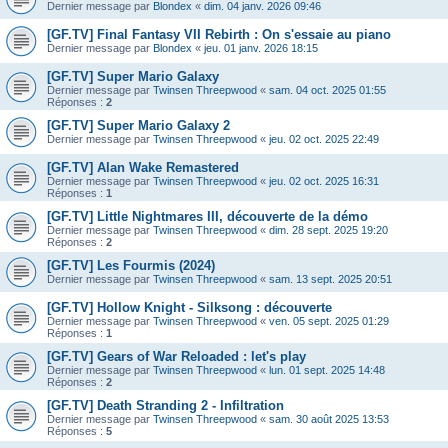
Dernier message par
Blondex
«
dim. 04 janv. 2026 09:46
[GF.TV] Final Fantasy VII Rebirth : On s'essaie au piano
Dernier message par
Blondex
«
jeu. 01 janv. 2026 18:15
[GF.TV] Super Mario Galaxy
Dernier message par
Twinsen Threepwood
«
sam. 04 oct. 2025 01:55
Réponses :
2
[GF.TV] Super Mario Galaxy 2
Dernier message par
Twinsen Threepwood
«
jeu. 02 oct. 2025 22:49
[GF.TV] Alan Wake Remastered
Dernier message par
Twinsen Threepwood
«
jeu. 02 oct. 2025 16:31
Réponses :
1
[GF.TV] Little Nightmares III, découverte de la démo
Dernier message par
Twinsen Threepwood
«
dim. 28 sept. 2025 19:20
Réponses :
2
[GF.TV] Les Fourmis (2024)
Dernier message par
Twinsen Threepwood
«
sam. 13 sept. 2025 20:51
[GF.TV] Hollow Knight - Silksong : découverte
Dernier message par
Twinsen Threepwood
«
ven. 05 sept. 2025 01:29
Réponses :
1
[GF.TV] Gears of War Reloaded : let's play
Dernier message par
Twinsen Threepwood
«
lun. 01 sept. 2025 14:48
Réponses :
2
[GF.TV] Death Stranding 2 - Infiltration
Dernier message par
Twinsen Threepwood
«
sam. 30 août 2025 13:53
Réponses :
5