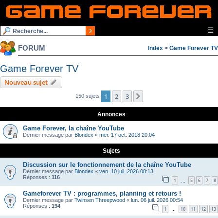
☰
FORUM
Index
>
Game Forever TV
Game Forever TV
Nouveau sujet
1
2
3
Suivante
150 sujets
Annonces
Game Forever, la chaîne YouTube
Dernier message par
Blondex
«
mer. 17 oct. 2018 20:04
Sujets
Discussion sur le fonctionnement de la chaîne YouTube
Dernier message par
Blondex
«
ven. 10 juil. 2026 08:13
Réponses :
116
1
5
6
7
8
…
Gameforever TV : programmes, planning et retours !
Dernier message par
Twinsen Threepwood
«
lun. 06 juil. 2026 00:54
Réponses :
194
1
10
11
12
13
…