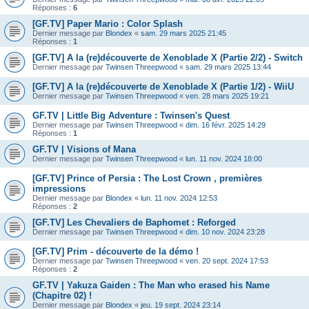
Réponses :
6
[GF.TV] Paper Mario : Color Splash
Dernier message par
Blondex
«
sam. 29 mars 2025 21:45
Réponses :
1
[GF.TV] A la (re)découverte de Xenoblade X (Partie 2/2) - Switch
Dernier message par
Twinsen Threepwood
«
sam. 29 mars 2025 13:44
[GF.TV] A la (re)découverte de Xenoblade X (Partie 1/2) - WiiU
Dernier message par
Twinsen Threepwood
«
ven. 28 mars 2025 19:21
GF.TV | Little Big Adventure : Twinsen's Quest
Dernier message par
Twinsen Threepwood
«
dim. 16 févr. 2025 14:29
Réponses :
1
GF.TV | Visions of Mana
Dernier message par
Twinsen Threepwood
«
lun. 11 nov. 2024 18:00
[GF.TV] Prince of Persia : The Lost Crown , premières
impressions
Dernier message par
Blondex
«
lun. 11 nov. 2024 12:53
Réponses :
2
[GF.TV] Les Chevaliers de Baphomet : Reforged
Dernier message par
Twinsen Threepwood
«
dim. 10 nov. 2024 23:28
[GF.TV] Prim - découverte de la démo !
Dernier message par
Twinsen Threepwood
«
ven. 20 sept. 2024 17:53
Réponses :
2
GF.TV | Yakuza Gaiden : The Man who erased his Name
(Chapitre 02) !
Dernier message par
Blondex
«
jeu. 19 sept. 2024 23:14