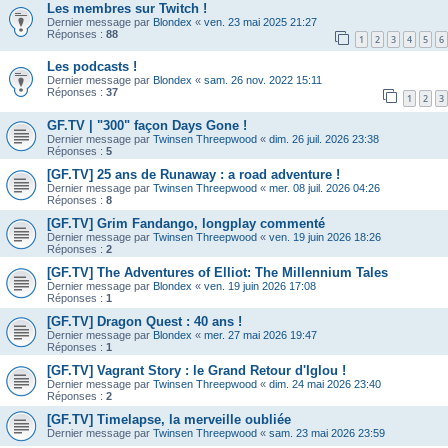
Les membres sur Twitch !
Dernier message par
Blondex
«
ven. 23 mai 2025 21:27
Réponses :
88
1
2
3
4
5
6
Les podcasts !
Dernier message par
Blondex
«
sam. 26 nov. 2022 15:11
Réponses :
37
1
2
3
GF.TV | "300" façon Days Gone !
Dernier message par
Twinsen Threepwood
«
dim. 26 juil. 2026 23:38
Réponses :
5
[GF.TV] 25 ans de Runaway : a road adventure !
Dernier message par
Twinsen Threepwood
«
mer. 08 juil. 2026 04:26
Réponses :
8
[GF.TV] Grim Fandango, longplay commenté
Dernier message par
Twinsen Threepwood
«
ven. 19 juin 2026 18:26
Réponses :
2
[GF.TV] The Adventures of Elliot: The Millennium Tales
Dernier message par
Blondex
«
ven. 19 juin 2026 17:08
Réponses :
1
[GF.TV] Dragon Quest : 40 ans !
Dernier message par
Blondex
«
mer. 27 mai 2026 19:47
Réponses :
1
[GF.TV] Vagrant Story : le Grand Retour d'Iglou !
Dernier message par
Twinsen Threepwood
«
dim. 24 mai 2026 23:40
Réponses :
2
[GF.TV] Timelapse, la merveille oubliée
Dernier message par
Twinsen Threepwood
«
sam. 23 mai 2026 23:59