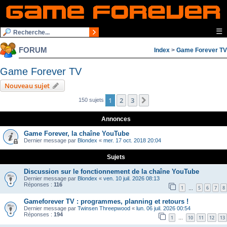
☰
FORUM
Index
>
Game Forever TV
Game Forever TV
Nouveau sujet
1
2
3
Suivante
150 sujets
Annonces
Game Forever, la chaîne YouTube
Dernier message par
Blondex
«
mer. 17 oct. 2018 20:04
Sujets
Discussion sur le fonctionnement de la chaîne YouTube
Dernier message par
Blondex
«
ven. 10 juil. 2026 08:13
Réponses :
116
1
5
6
7
8
…
Gameforever TV : programmes, planning et retours !
Dernier message par
Twinsen Threepwood
«
lun. 06 juil. 2026 00:54
Réponses :
194
1
10
11
12
13
…