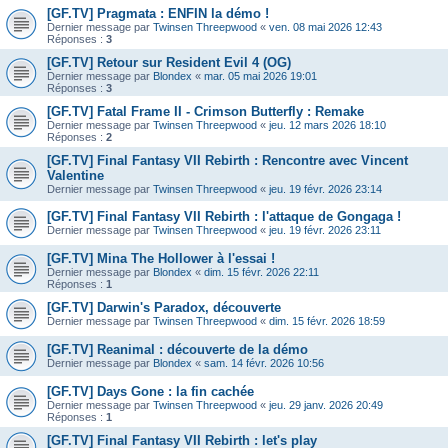
[GF.TV] Pragmata : ENFIN la démo !
Dernier message par
Twinsen Threepwood
«
ven. 08 mai 2026 12:43
Réponses :
3
[GF.TV] Retour sur Resident Evil 4 (OG)
Dernier message par
Blondex
«
mar. 05 mai 2026 19:01
Réponses :
3
[GF.TV] Fatal Frame II - Crimson Butterfly : Remake
Dernier message par
Twinsen Threepwood
«
jeu. 12 mars 2026 18:10
Réponses :
2
[GF.TV] Final Fantasy VII Rebirth : Rencontre avec Vincent
Valentine
Dernier message par
Twinsen Threepwood
«
jeu. 19 févr. 2026 23:14
[GF.TV] Final Fantasy VII Rebirth : l'attaque de Gongaga !
Dernier message par
Twinsen Threepwood
«
jeu. 19 févr. 2026 23:11
[GF.TV] Mina The Hollower à l'essai !
Dernier message par
Blondex
«
dim. 15 févr. 2026 22:11
Réponses :
1
[GF.TV] Darwin's Paradox, découverte
Dernier message par
Twinsen Threepwood
«
dim. 15 févr. 2026 18:59
[GF.TV] Reanimal : découverte de la démo
Dernier message par
Blondex
«
sam. 14 févr. 2026 10:56
[GF.TV] Days Gone : la fin cachée
Dernier message par
Twinsen Threepwood
«
jeu. 29 janv. 2026 20:49
Réponses :
1
[GF.TV] Final Fantasy VII Rebirth : let's play