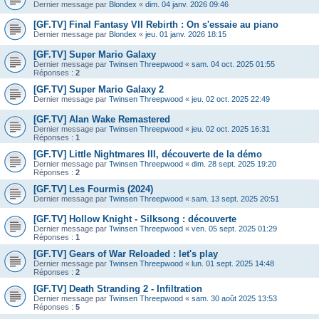
Dernier message par
Blondex
«
dim. 04 janv. 2026 09:46
[GF.TV] Final Fantasy VII Rebirth : On s'essaie au piano
Dernier message par
Blondex
«
jeu. 01 janv. 2026 18:15
[GF.TV] Super Mario Galaxy
Dernier message par
Twinsen Threepwood
«
sam. 04 oct. 2025 01:55
Réponses :
2
[GF.TV] Super Mario Galaxy 2
Dernier message par
Twinsen Threepwood
«
jeu. 02 oct. 2025 22:49
[GF.TV] Alan Wake Remastered
Dernier message par
Twinsen Threepwood
«
jeu. 02 oct. 2025 16:31
Réponses :
1
[GF.TV] Little Nightmares III, découverte de la démo
Dernier message par
Twinsen Threepwood
«
dim. 28 sept. 2025 19:20
Réponses :
2
[GF.TV] Les Fourmis (2024)
Dernier message par
Twinsen Threepwood
«
sam. 13 sept. 2025 20:51
[GF.TV] Hollow Knight - Silksong : découverte
Dernier message par
Twinsen Threepwood
«
ven. 05 sept. 2025 01:29
Réponses :
1
[GF.TV] Gears of War Reloaded : let's play
Dernier message par
Twinsen Threepwood
«
lun. 01 sept. 2025 14:48
Réponses :
2
[GF.TV] Death Stranding 2 - Infiltration
Dernier message par
Twinsen Threepwood
«
sam. 30 août 2025 13:53
Réponses :
5