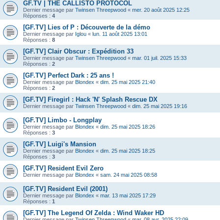
GF.TV | THE CALLISTO PROTOCOL
Dernier message par
Twinsen Threepwood
«
mer. 20 août 2025 12:25
Réponses :
4
[GF.TV] Lies of P : Découverte de la démo
Dernier message par
Iglou
«
lun. 11 août 2025 13:01
Réponses :
8
[GF.TV] Clair Obscur : Expédition 33
Dernier message par
Twinsen Threepwood
«
mar. 01 juil. 2025 15:33
Réponses :
2
[GF.TV] Perfect Dark : 25 ans !
Dernier message par
Blondex
«
dim. 25 mai 2025 21:40
Réponses :
2
[GF.TV] Firegirl : Hack 'N' Splash Rescue DX
Dernier message par
Twinsen Threepwood
«
dim. 25 mai 2025 19:16
[GF.TV] Limbo - Longplay
Dernier message par
Blondex
«
dim. 25 mai 2025 18:26
Réponses :
3
[GF.TV] Luigi's Mansion
Dernier message par
Blondex
«
dim. 25 mai 2025 18:25
Réponses :
3
[GF.TV] Resident Evil Zero
Dernier message par
Blondex
«
sam. 24 mai 2025 08:58
[GF.TV] Resident Evil (2001)
Dernier message par
Blondex
«
mar. 13 mai 2025 17:29
Réponses :
1
[GF.TV] The Legend Of Zelda : Wind Waker HD
Dernier message par
Twinsen Threepwood
«
mar. 08 avr. 2025 22:09