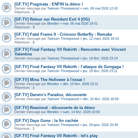
[GF.TV] Pragmata : ENFIN la démo !
Dernier message par
Twinsen Threepwood
«
ven. 08 mai 2026 12:43
Réponses :
3
[GF.TV] Retour sur Resident Evil 4 (OG)
Dernier message par
Blondex
«
mar. 05 mai 2026 19:01
Réponses :
3
[GF.TV] Fatal Frame II - Crimson Butterfly : Remake
Dernier message par
Twinsen Threepwood
«
jeu. 12 mars 2026 18:10
Réponses :
2
[GF.TV] Final Fantasy VII Rebirth : Rencontre avec Vincent
Valentine
Dernier message par
Twinsen Threepwood
«
jeu. 19 févr. 2026 23:14
[GF.TV] Final Fantasy VII Rebirth : l'attaque de Gongaga !
Dernier message par
Twinsen Threepwood
«
jeu. 19 févr. 2026 23:11
[GF.TV] Mina The Hollower à l'essai !
Dernier message par
Blondex
«
dim. 15 févr. 2026 22:11
Réponses :
1
[GF.TV] Darwin's Paradox, découverte
Dernier message par
Twinsen Threepwood
«
dim. 15 févr. 2026 18:59
[GF.TV] Reanimal : découverte de la démo
Dernier message par
Blondex
«
sam. 14 févr. 2026 10:56
[GF.TV] Days Gone : la fin cachée
Dernier message par
Twinsen Threepwood
«
jeu. 29 janv. 2026 20:49
Réponses :
1
[GF.TV] Final Fantasy VII Rebirth : let's play