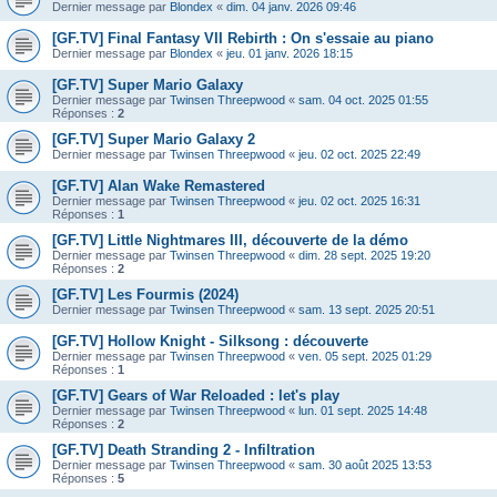
Dernier message par
Blondex
«
dim. 04 janv. 2026 09:46
[GF.TV] Final Fantasy VII Rebirth : On s'essaie au piano
Dernier message par
Blondex
«
jeu. 01 janv. 2026 18:15
[GF.TV] Super Mario Galaxy
Dernier message par
Twinsen Threepwood
«
sam. 04 oct. 2025 01:55
Réponses :
2
[GF.TV] Super Mario Galaxy 2
Dernier message par
Twinsen Threepwood
«
jeu. 02 oct. 2025 22:49
[GF.TV] Alan Wake Remastered
Dernier message par
Twinsen Threepwood
«
jeu. 02 oct. 2025 16:31
Réponses :
1
[GF.TV] Little Nightmares III, découverte de la démo
Dernier message par
Twinsen Threepwood
«
dim. 28 sept. 2025 19:20
Réponses :
2
[GF.TV] Les Fourmis (2024)
Dernier message par
Twinsen Threepwood
«
sam. 13 sept. 2025 20:51
[GF.TV] Hollow Knight - Silksong : découverte
Dernier message par
Twinsen Threepwood
«
ven. 05 sept. 2025 01:29
Réponses :
1
[GF.TV] Gears of War Reloaded : let's play
Dernier message par
Twinsen Threepwood
«
lun. 01 sept. 2025 14:48
Réponses :
2
[GF.TV] Death Stranding 2 - Infiltration
Dernier message par
Twinsen Threepwood
«
sam. 30 août 2025 13:53
Réponses :
5