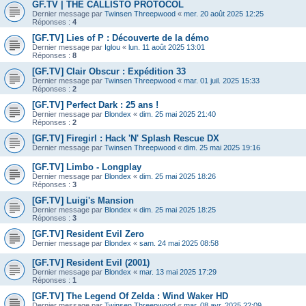
GF.TV | THE CALLISTO PROTOCOL
Dernier message par
Twinsen Threepwood
«
mer. 20 août 2025 12:25
Réponses :
4
[GF.TV] Lies of P : Découverte de la démo
Dernier message par
Iglou
«
lun. 11 août 2025 13:01
Réponses :
8
[GF.TV] Clair Obscur : Expédition 33
Dernier message par
Twinsen Threepwood
«
mar. 01 juil. 2025 15:33
Réponses :
2
[GF.TV] Perfect Dark : 25 ans !
Dernier message par
Blondex
«
dim. 25 mai 2025 21:40
Réponses :
2
[GF.TV] Firegirl : Hack 'N' Splash Rescue DX
Dernier message par
Twinsen Threepwood
«
dim. 25 mai 2025 19:16
[GF.TV] Limbo - Longplay
Dernier message par
Blondex
«
dim. 25 mai 2025 18:26
Réponses :
3
[GF.TV] Luigi's Mansion
Dernier message par
Blondex
«
dim. 25 mai 2025 18:25
Réponses :
3
[GF.TV] Resident Evil Zero
Dernier message par
Blondex
«
sam. 24 mai 2025 08:58
[GF.TV] Resident Evil (2001)
Dernier message par
Blondex
«
mar. 13 mai 2025 17:29
Réponses :
1
[GF.TV] The Legend Of Zelda : Wind Waker HD
Dernier message par
Twinsen Threepwood
«
mar. 08 avr. 2025 22:09