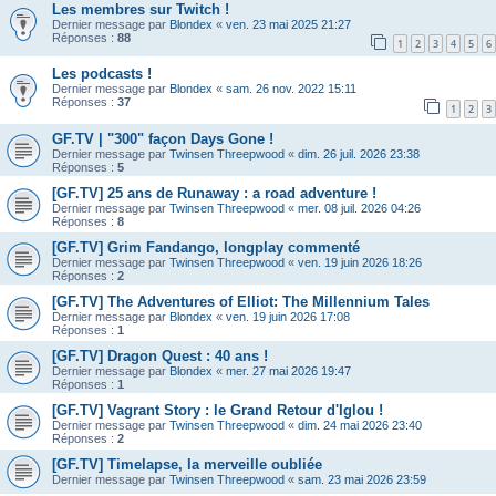
Les membres sur Twitch !
Dernier message par
Blondex
«
ven. 23 mai 2025 21:27
Réponses :
88
1
2
3
4
5
6
Les podcasts !
Dernier message par
Blondex
«
sam. 26 nov. 2022 15:11
Réponses :
37
1
2
3
GF.TV | "300" façon Days Gone !
Dernier message par
Twinsen Threepwood
«
dim. 26 juil. 2026 23:38
Réponses :
5
[GF.TV] 25 ans de Runaway : a road adventure !
Dernier message par
Twinsen Threepwood
«
mer. 08 juil. 2026 04:26
Réponses :
8
[GF.TV] Grim Fandango, longplay commenté
Dernier message par
Twinsen Threepwood
«
ven. 19 juin 2026 18:26
Réponses :
2
[GF.TV] The Adventures of Elliot: The Millennium Tales
Dernier message par
Blondex
«
ven. 19 juin 2026 17:08
Réponses :
1
[GF.TV] Dragon Quest : 40 ans !
Dernier message par
Blondex
«
mer. 27 mai 2026 19:47
Réponses :
1
[GF.TV] Vagrant Story : le Grand Retour d'Iglou !
Dernier message par
Twinsen Threepwood
«
dim. 24 mai 2026 23:40
Réponses :
2
[GF.TV] Timelapse, la merveille oubliée
Dernier message par
Twinsen Threepwood
«
sam. 23 mai 2026 23:59