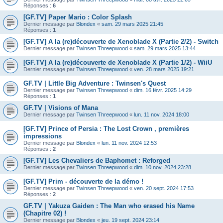
Réponses :
6
[GF.TV] Paper Mario : Color Splash
Dernier message par
Blondex
«
sam. 29 mars 2025 21:45
Réponses :
1
[GF.TV] A la (re)découverte de Xenoblade X (Partie 2/2) - Switch
Dernier message par
Twinsen Threepwood
«
sam. 29 mars 2025 13:44
[GF.TV] A la (re)découverte de Xenoblade X (Partie 1/2) - WiiU
Dernier message par
Twinsen Threepwood
«
ven. 28 mars 2025 19:21
GF.TV | Little Big Adventure : Twinsen's Quest
Dernier message par
Twinsen Threepwood
«
dim. 16 févr. 2025 14:29
Réponses :
1
GF.TV | Visions of Mana
Dernier message par
Twinsen Threepwood
«
lun. 11 nov. 2024 18:00
[GF.TV] Prince of Persia : The Lost Crown , premières
impressions
Dernier message par
Blondex
«
lun. 11 nov. 2024 12:53
Réponses :
2
[GF.TV] Les Chevaliers de Baphomet : Reforged
Dernier message par
Twinsen Threepwood
«
dim. 10 nov. 2024 23:28
[GF.TV] Prim - découverte de la démo !
Dernier message par
Twinsen Threepwood
«
ven. 20 sept. 2024 17:53
Réponses :
2
GF.TV | Yakuza Gaiden : The Man who erased his Name
(Chapitre 02) !
Dernier message par
Blondex
«
jeu. 19 sept. 2024 23:14