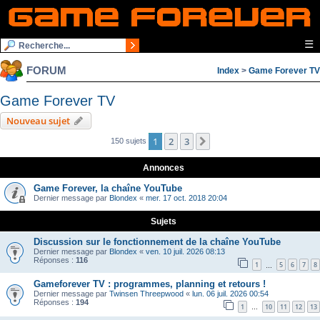
☰
FORUM
Index
>
Game Forever TV
Game Forever TV
Nouveau sujet
1
2
3
Suivante
150 sujets
Annonces
Game Forever, la chaîne YouTube
Dernier message par
Blondex
«
mer. 17 oct. 2018 20:04
Sujets
Discussion sur le fonctionnement de la chaîne YouTube
Dernier message par
Blondex
«
ven. 10 juil. 2026 08:13
Réponses :
116
1
5
6
7
8
…
Gameforever TV : programmes, planning et retours !
Dernier message par
Twinsen Threepwood
«
lun. 06 juil. 2026 00:54
Réponses :
194
1
10
11
12
13
…