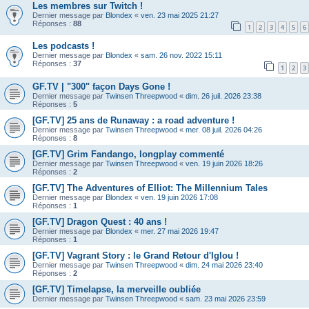
Les membres sur Twitch !
Dernier message par
Blondex
«
ven. 23 mai 2025 21:27
Réponses :
88
1
2
3
4
5
6
Les podcasts !
Dernier message par
Blondex
«
sam. 26 nov. 2022 15:11
Réponses :
37
1
2
3
GF.TV | "300" façon Days Gone !
Dernier message par
Twinsen Threepwood
«
dim. 26 juil. 2026 23:38
Réponses :
5
[GF.TV] 25 ans de Runaway : a road adventure !
Dernier message par
Twinsen Threepwood
«
mer. 08 juil. 2026 04:26
Réponses :
8
[GF.TV] Grim Fandango, longplay commenté
Dernier message par
Twinsen Threepwood
«
ven. 19 juin 2026 18:26
Réponses :
2
[GF.TV] The Adventures of Elliot: The Millennium Tales
Dernier message par
Blondex
«
ven. 19 juin 2026 17:08
Réponses :
1
[GF.TV] Dragon Quest : 40 ans !
Dernier message par
Blondex
«
mer. 27 mai 2026 19:47
Réponses :
1
[GF.TV] Vagrant Story : le Grand Retour d'Iglou !
Dernier message par
Twinsen Threepwood
«
dim. 24 mai 2026 23:40
Réponses :
2
[GF.TV] Timelapse, la merveille oubliée
Dernier message par
Twinsen Threepwood
«
sam. 23 mai 2026 23:59