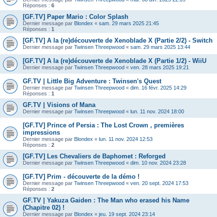
Réponses :
6
[GF.TV] Paper Mario : Color Splash
Dernier message par
Blondex
«
sam. 29 mars 2025 21:45
Réponses :
1
[GF.TV] A la (re)découverte de Xenoblade X (Partie 2/2) - Switch
Dernier message par
Twinsen Threepwood
«
sam. 29 mars 2025 13:44
[GF.TV] A la (re)découverte de Xenoblade X (Partie 1/2) - WiiU
Dernier message par
Twinsen Threepwood
«
ven. 28 mars 2025 19:21
GF.TV | Little Big Adventure : Twinsen's Quest
Dernier message par
Twinsen Threepwood
«
dim. 16 févr. 2025 14:29
Réponses :
1
GF.TV | Visions of Mana
Dernier message par
Twinsen Threepwood
«
lun. 11 nov. 2024 18:00
[GF.TV] Prince of Persia : The Lost Crown , premières
impressions
Dernier message par
Blondex
«
lun. 11 nov. 2024 12:53
Réponses :
2
[GF.TV] Les Chevaliers de Baphomet : Reforged
Dernier message par
Twinsen Threepwood
«
dim. 10 nov. 2024 23:28
[GF.TV] Prim - découverte de la démo !
Dernier message par
Twinsen Threepwood
«
ven. 20 sept. 2024 17:53
Réponses :
2
GF.TV | Yakuza Gaiden : The Man who erased his Name
(Chapitre 02) !
Dernier message par
Blondex
«
jeu. 19 sept. 2024 23:14