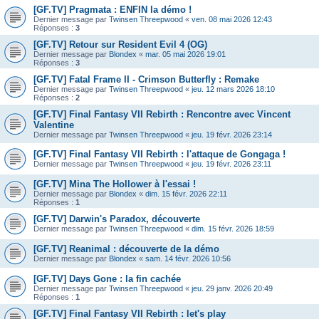
[GF.TV] Pragmata : ENFIN la démo !
Dernier message par
Twinsen Threepwood
«
ven. 08 mai 2026 12:43
Réponses :
3
[GF.TV] Retour sur Resident Evil 4 (OG)
Dernier message par
Blondex
«
mar. 05 mai 2026 19:01
Réponses :
3
[GF.TV] Fatal Frame II - Crimson Butterfly : Remake
Dernier message par
Twinsen Threepwood
«
jeu. 12 mars 2026 18:10
Réponses :
2
[GF.TV] Final Fantasy VII Rebirth : Rencontre avec Vincent
Valentine
Dernier message par
Twinsen Threepwood
«
jeu. 19 févr. 2026 23:14
[GF.TV] Final Fantasy VII Rebirth : l'attaque de Gongaga !
Dernier message par
Twinsen Threepwood
«
jeu. 19 févr. 2026 23:11
[GF.TV] Mina The Hollower à l'essai !
Dernier message par
Blondex
«
dim. 15 févr. 2026 22:11
Réponses :
1
[GF.TV] Darwin's Paradox, découverte
Dernier message par
Twinsen Threepwood
«
dim. 15 févr. 2026 18:59
[GF.TV] Reanimal : découverte de la démo
Dernier message par
Blondex
«
sam. 14 févr. 2026 10:56
[GF.TV] Days Gone : la fin cachée
Dernier message par
Twinsen Threepwood
«
jeu. 29 janv. 2026 20:49
Réponses :
1
[GF.TV] Final Fantasy VII Rebirth : let's play