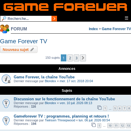
☰
FORUM
Index
>
Game Forever TV
Game Forever TV
Nouveau sujet
1
2
3
Suivante
150 sujets
Annonces
Game Forever, la chaîne YouTube
Dernier message par
Blondex
«
mer. 17 oct. 2018 20:04
Sujets
Discussion sur le fonctionnement de la chaîne YouTube
Dernier message par
Blondex
«
ven. 10 juil. 2026 08:13
Réponses :
116
1
5
6
7
8
…
Gameforever TV : programmes, planning et retours !
Dernier message par
Twinsen Threepwood
«
lun. 06 juil. 2026 00:54
Réponses :
194
1
10
11
12
13
…