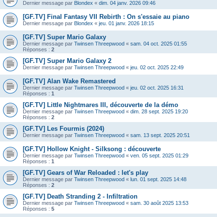
Dernier message par
Blondex
«
dim. 04 janv. 2026 09:46
[GF.TV] Final Fantasy VII Rebirth : On s'essaie au piano
Dernier message par
Blondex
«
jeu. 01 janv. 2026 18:15
[GF.TV] Super Mario Galaxy
Dernier message par
Twinsen Threepwood
«
sam. 04 oct. 2025 01:55
Réponses :
2
[GF.TV] Super Mario Galaxy 2
Dernier message par
Twinsen Threepwood
«
jeu. 02 oct. 2025 22:49
[GF.TV] Alan Wake Remastered
Dernier message par
Twinsen Threepwood
«
jeu. 02 oct. 2025 16:31
Réponses :
1
[GF.TV] Little Nightmares III, découverte de la démo
Dernier message par
Twinsen Threepwood
«
dim. 28 sept. 2025 19:20
Réponses :
2
[GF.TV] Les Fourmis (2024)
Dernier message par
Twinsen Threepwood
«
sam. 13 sept. 2025 20:51
[GF.TV] Hollow Knight - Silksong : découverte
Dernier message par
Twinsen Threepwood
«
ven. 05 sept. 2025 01:29
Réponses :
1
[GF.TV] Gears of War Reloaded : let's play
Dernier message par
Twinsen Threepwood
«
lun. 01 sept. 2025 14:48
Réponses :
2
[GF.TV] Death Stranding 2 - Infiltration
Dernier message par
Twinsen Threepwood
«
sam. 30 août 2025 13:53
Réponses :
5