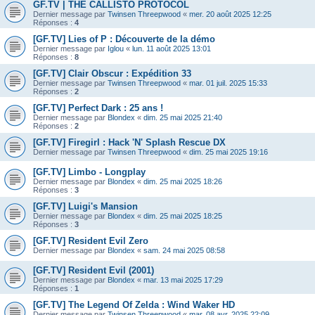
GF.TV | THE CALLISTO PROTOCOL
Dernier message par
Twinsen Threepwood
«
mer. 20 août 2025 12:25
Réponses :
4
[GF.TV] Lies of P : Découverte de la démo
Dernier message par
Iglou
«
lun. 11 août 2025 13:01
Réponses :
8
[GF.TV] Clair Obscur : Expédition 33
Dernier message par
Twinsen Threepwood
«
mar. 01 juil. 2025 15:33
Réponses :
2
[GF.TV] Perfect Dark : 25 ans !
Dernier message par
Blondex
«
dim. 25 mai 2025 21:40
Réponses :
2
[GF.TV] Firegirl : Hack 'N' Splash Rescue DX
Dernier message par
Twinsen Threepwood
«
dim. 25 mai 2025 19:16
[GF.TV] Limbo - Longplay
Dernier message par
Blondex
«
dim. 25 mai 2025 18:26
Réponses :
3
[GF.TV] Luigi's Mansion
Dernier message par
Blondex
«
dim. 25 mai 2025 18:25
Réponses :
3
[GF.TV] Resident Evil Zero
Dernier message par
Blondex
«
sam. 24 mai 2025 08:58
[GF.TV] Resident Evil (2001)
Dernier message par
Blondex
«
mar. 13 mai 2025 17:29
Réponses :
1
[GF.TV] The Legend Of Zelda : Wind Waker HD
Dernier message par
Twinsen Threepwood
«
mar. 08 avr. 2025 22:09