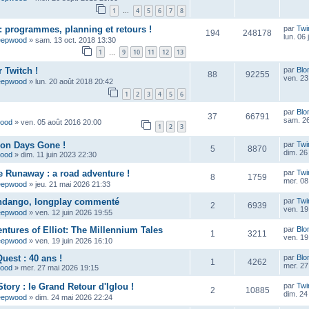
1
4
5
6
7
8
…
 programmes, planning et retours !
par
Twi
194
248178
lun. 06 
eepwood
»
sam. 13 oct. 2018 13:30
1
9
10
11
12
13
…
 Twitch !
par
Blo
88
92255
ven. 23
eepwood
»
lun. 20 août 2018 20:42
1
2
3
4
5
6
par
Blo
37
66791
sam. 26
wood
»
ven. 05 août 2016 20:00
1
2
3
çon Days Gone !
par
Twi
5
8870
dim. 26 
wood
»
dim. 11 juin 2023 22:30
e Runaway : a road adventure !
par
Twi
8
1759
mer. 08 
eepwood
»
jeu. 21 mai 2026 21:33
ndango, longplay commenté
par
Twi
2
6939
ven. 19
eepwood
»
ven. 12 juin 2026 19:55
ntures of Elliot: The Millennium Tales
par
Blo
1
3211
ven. 19
eepwood
»
ven. 19 juin 2026 16:10
uest : 40 ans !
par
Blo
1
4262
mer. 27
wood
»
mer. 27 mai 2026 19:15
tory : le Grand Retour d'Iglou !
par
Twi
2
10885
dim. 24
eepwood
»
dim. 24 mai 2026 22:24