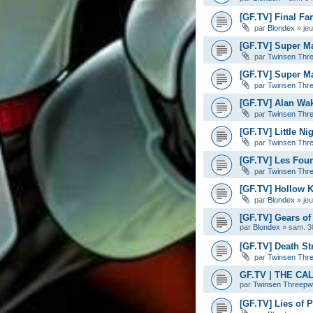
[GF.TV] Final Fan
par
Blondex
»
je
[GF.TV] Super M
par
Twinsen Thr
[GF.TV] Super Ma
par
Twinsen Thr
[GF.TV] Alan Wa
par
Twinsen Thr
[GF.TV] Little Ni
par
Twinsen Thr
[GF.TV] Les Four
par
Twinsen Thr
[GF.TV] Hollow K
par
Blondex
»
je
[GF.TV] Gears of 
par
Blondex
»
sam. 3
[GF.TV] Death Str
par
Twinsen Thr
GF.TV | THE C
par
Twinsen Threep
[GF.TV] Lies of 