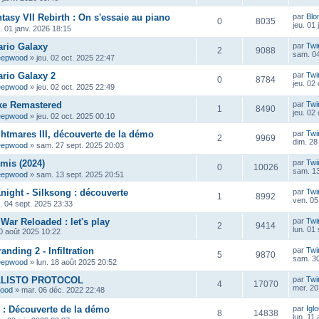
tasy VII Rebirth : On s'essaie au piano
par
Blo
0
8035
jeu. 01
u. 01 janv. 2026 18:15
ario Galaxy
par
Twi
2
9088
sam. 04
eepwood
»
jeu. 02 oct. 2025 22:47
rio Galaxy 2
par
Twi
0
8784
jeu. 02
eepwood
»
jeu. 02 oct. 2025 22:49
ke Remastered
par
Twi
1
8490
jeu. 02
eepwood
»
jeu. 02 oct. 2025 00:10
ghtmares III, découverte de la démo
par
Twi
2
9969
dim. 28
eepwood
»
sam. 27 sept. 2025 20:03
mis (2024)
par
Twi
0
10026
sam. 13
eepwood
»
sam. 13 sept. 2025 20:51
night - Silksong : découverte
par
Twi
1
8992
ven. 05
u. 04 sept. 2025 23:33
War Reloaded : let's play
par
Twi
2
9414
lun. 01
0 août 2025 10:22
anding 2 - Infiltration
par
Twi
5
9870
sam. 30
eepwood
»
lun. 18 août 2025 20:52
ALLISTO PROTOCOL
par
Twi
4
17070
mer. 20
wood
»
mar. 06 déc. 2022 22:48
P : Découverte de la démo
par
Igl
8
14838
lun. 11