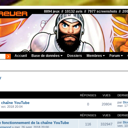
8894 jeux // 10132 avis // 7977 screenshots // 20
Accueil
Base de données
Dossiers
Membres
Forum
V
RÉPONSES
VUES
DERNI
a chaîne YouTube
par
Blo
0
20804
mer. 17
 oct. 2018 20:04
RÉPONSES
VUES
DERNI
e fonctionnement de la chaîne YouTube
par
Blo
116
332947
ven. 10 
eepwood
»
mer. 26 sept. 2018 20:00