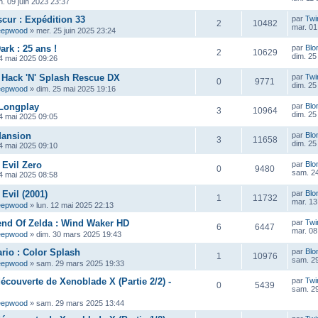
n. 09 juin 2023 23:37
scur : Expédition 33
par
Twi
2
10482
mar. 01 
eepwood
»
mer. 25 juin 2025 23:24
ark : 25 ans !
par
Blo
2
10629
dim. 25
4 mai 2025 09:26
 : Hack 'N' Splash Rescue DX
par
Twi
0
9771
dim. 25
eepwood
»
dim. 25 mai 2025 19:16
 Longplay
par
Blo
3
10964
dim. 25
4 mai 2025 09:05
Mansion
par
Blo
3
11658
dim. 25
4 mai 2025 09:10
 Evil Zero
par
Blo
0
9480
sam. 24
4 mai 2025 08:58
Evil (2001)
par
Blo
1
11732
mar. 13
eepwood
»
lun. 12 mai 2025 22:13
end Of Zelda : Wind Waker HD
par
Twi
6
6447
mar. 08
eepwood
»
dim. 30 mars 2025 19:43
rio : Color Splash
par
Blo
1
10976
sam. 2
eepwood
»
sam. 29 mars 2025 19:33
découverte de Xenoblade X (Partie 2/2) -
par
Twi
0
5439
sam. 2
eepwood
»
sam. 29 mars 2025 13:44