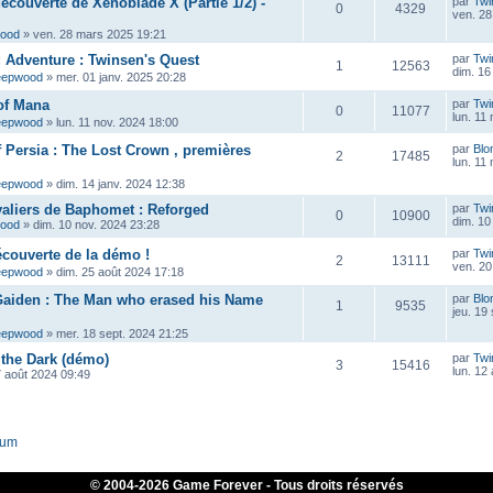
découverte de Xenoblade X (Partie 1/2) -
par
Twi
0
4329
ven. 28
wood
»
ven. 28 mars 2025 19:21
ig Adventure : Twinsen's Quest
par
Twi
1
12563
dim. 16
eepwood
»
mer. 01 janv. 2025 20:28
of Mana
par
Twi
0
11077
lun. 11
eepwood
»
lun. 11 nov. 2024 18:00
f Persia : The Lost Crown , premières
par
Blo
2
17485
lun. 11
eepwood
»
dim. 14 janv. 2024 12:38
aliers de Baphomet : Reforged
par
Twi
0
10900
dim. 10
wood
»
dim. 10 nov. 2024 23:28
écouverte de la démo !
par
Twi
2
13111
ven. 20
eepwood
»
dim. 25 août 2024 17:18
Gaiden : The Man who erased his Name
par
Blo
1
9535
jeu. 19
eepwood
»
mer. 18 sept. 2024 21:25
 the Dark (démo)
par
Twi
3
15416
lun. 12
7 août 2024 09:49
rum
© 2004-
2026 Game Forever - Tous droits réservés