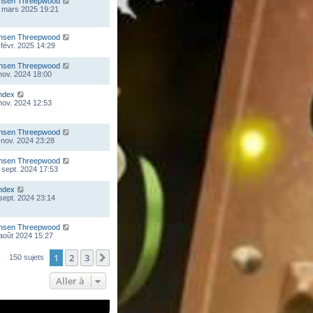
nsen Threepwood
 mars 2025 19:21
nsen Threepwood
 févr. 2025 14:29
nsen Threepwood
 nov. 2024 18:00
ndex
 nov. 2024 12:53
nsen Threepwood
 nov. 2024 23:28
nsen Threepwood
 sept. 2024 17:53
ndex
 sept. 2024 23:14
nsen Threepwood
 août 2024 15:27
1
2
3
Suivante
150 sujets
Aller à