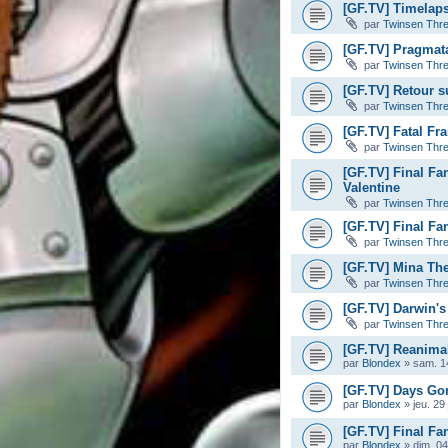
[GF.TV] Timelaps
par
Twinsen Thr
[GF.TV] Pragmata
par
Twinsen Thr
[GF.TV] Retour s
par
Twinsen Thr
[GF.TV] Fatal Fr
par
Twinsen Thr
[GF.TV] Final Fa
Valentine
par
Twinsen Thr
[GF.TV] Final Fan
par
Twinsen Thr
[GF.TV] Mina The 
par
Twinsen Thr
[GF.TV] Darwin's
par
Twinsen Thr
[GF.TV] Reanimal
par
Blondex
»
sam. 14
[GF.TV] Days Gon
par
Blondex
»
jeu. 29
[GF.TV] Final Fan
par
Blondex
»
dim. 04