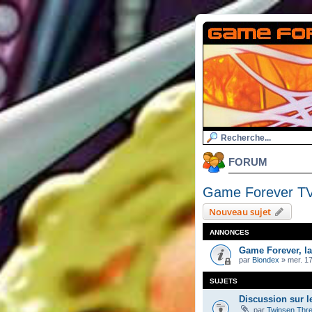
FORUM
Game Forever T
Nouveau sujet
ANNONCES
Game Forever, l
par
Blondex
»
mer. 17
SUJETS
Discussion sur l
par
Twinsen Thr