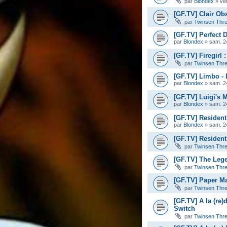
par
Blondex
»
ve
[GF.TV] Clair Ob
par
Twinsen Thr
[GF.TV] Perfect D
par
Blondex
»
sam. 2
[GF.TV] Firegirl
par
Twinsen Thr
[GF.TV] Limbo -
par
Blondex
»
sam. 2
[GF.TV] Luigi's 
par
Blondex
»
sam. 2
[GF.TV] Resident
par
Blondex
»
sam. 2
[GF.TV] Resident 
par
Twinsen Thr
[GF.TV] The Leg
par
Twinsen Thr
[GF.TV] Paper Ma
par
Twinsen Thr
[GF.TV] A la (re)
Switch
par
Twinsen Thr