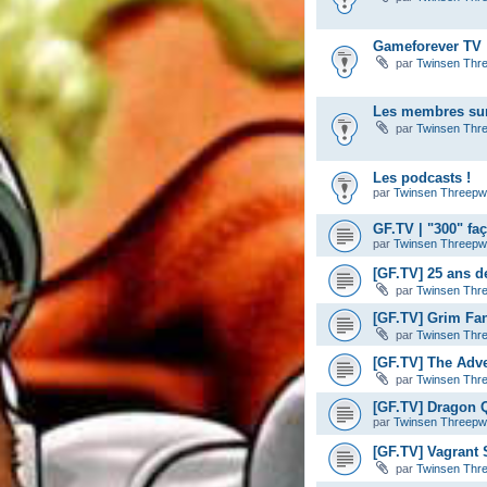
Gameforever TV :
par
Twinsen Thr
Les membres sur
par
Twinsen Thr
Les podcasts !
par
Twinsen Threep
GF.TV | "300" fa
par
Twinsen Threep
[GF.TV] 25 ans d
par
Twinsen Thr
[GF.TV] Grim Fa
par
Twinsen Thr
[GF.TV] The Adve
par
Twinsen Thr
[GF.TV] Dragon Q
par
Twinsen Threep
[GF.TV] Vagrant S
par
Twinsen Thr