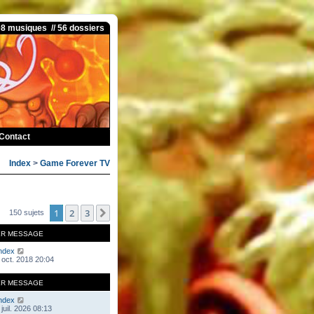
08 musiques // 56 dossiers
Contact
Index
>
Game Forever TV
1
2
3
Suivante
150 sujets
ER MESSAGE
ndex
 oct. 2018 20:04
ER MESSAGE
ndex
juil. 2026 08:13