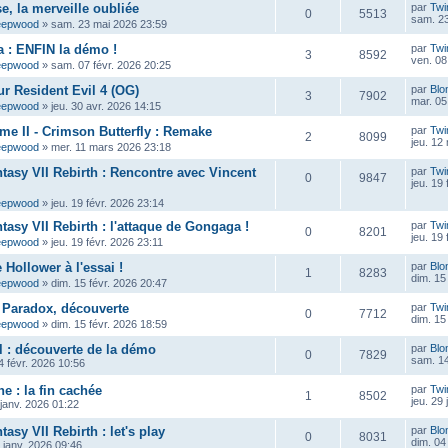
e, la merveille oubliée
par
Twi
0
5513
sam. 23
eepwood
»
sam. 23 mai 2026 23:59
 : ENFIN la démo !
par
Twi
3
8592
ven. 08
eepwood
»
sam. 07 févr. 2026 20:25
ur Resident Evil 4 (OG)
par
Blo
3
7902
mar. 05
eepwood
»
jeu. 30 avr. 2026 14:15
ame II - Crimson Butterfly : Remake
par
Twi
2
8099
jeu. 12
eepwood
»
mer. 11 mars 2026 23:18
ntasy VII Rebirth : Rencontre avec Vincent
par
Twi
0
9847
jeu. 19
eepwood
»
jeu. 19 févr. 2026 23:14
tasy VII Rebirth : l'attaque de Gongaga !
par
Twi
0
8201
jeu. 19
eepwood
»
jeu. 19 févr. 2026 23:11
Hollower à l'essai !
par
Blo
1
8283
dim. 15
eepwood
»
dim. 15 févr. 2026 20:47
 Paradox, découverte
par
Twi
0
7712
dim. 15
eepwood
»
dim. 15 févr. 2026 18:59
 : découverte de la démo
par
Blo
0
7829
sam. 14
 févr. 2026 10:56
e : la fin cachée
par
Twi
1
8502
jeu. 29
 janv. 2026 01:22
tasy VII Rebirth : let's play
par
Blo
0
8031
dim. 04
 janv. 2026 09:46