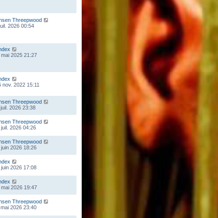
nsen Threepwood
juil. 2026 00:54
ndex
 mai 2025 21:27
ndex
 nov. 2022 15:11
nsen Threepwood
juil. 2026 23:38
nsen Threepwood
juil. 2026 04:26
nsen Threepwood
 juin 2026 18:26
ndex
 juin 2026 17:08
ndex
 mai 2026 19:47
nsen Threepwood
 mai 2026 23:40