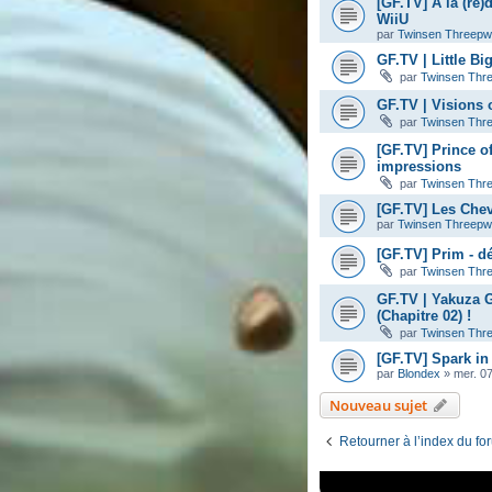
[GF.TV] A la (re)
WiiU
par
Twinsen Threep
GF.TV | Little B
par
Twinsen Thr
GF.TV | Visions 
par
Twinsen Thr
[GF.TV] Prince o
impressions
par
Twinsen Thr
[GF.TV] Les Chev
par
Twinsen Threep
[GF.TV] Prim - d
par
Twinsen Thr
GF.TV | Yakuza 
(Chapitre 02) !
par
Twinsen Thr
[GF.TV] Spark in
par
Blondex
»
mer. 0
Nouveau sujet
Retourner à l’index du fo