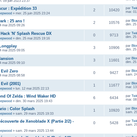
n. 09 juin 2023 23:37
scur : Expédition 33
par
Twi
2
10420
mar. 01 
eepwood
»
mer. 25 juin 2025 23:24
ark : 25 ans !
par
Blo
2
10576
dim. 25
4 mai 2025 09:26
 : Hack 'N' Splash Rescue DX
par
Twi
0
9713
dim. 25
eepwood
»
dim. 25 mai 2025 19:16
 Longplay
par
Blo
3
10906
dim. 25
4 mai 2025 09:05
Mansion
par
Blo
3
11601
dim. 25
4 mai 2025 09:10
 Evil Zero
par
Blo
0
9427
sam. 24
4 mai 2025 08:58
Evil (2001)
par
Blo
1
11677
mar. 13
eepwood
»
lun. 12 mai 2025 22:13
end Of Zelda : Wind Waker HD
par
Twi
6
6434
mar. 08
eepwood
»
dim. 30 mars 2025 19:43
rio : Color Splash
par
Blo
1
10920
sam. 2
eepwood
»
sam. 29 mars 2025 19:33
découverte de Xenoblade X (Partie 2/2) -
par
Twi
0
5428
sam. 2
eepwood
»
sam. 29 mars 2025 13:44