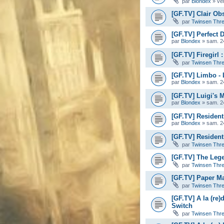
par
Blondex
»
ve
[GF.TV] Clair Ob
par
Twinsen Thr
[GF.TV] Perfect D
par
Blondex
»
sam. 2
[GF.TV] Firegirl
par
Twinsen Thr
[GF.TV] Limbo -
par
Blondex
»
sam. 2
[GF.TV] Luigi's 
par
Blondex
»
sam. 2
[GF.TV] Resident
par
Blondex
»
sam. 2
[GF.TV] Resident 
par
Twinsen Thr
[GF.TV] The Leg
par
Twinsen Thr
[GF.TV] Paper Ma
par
Twinsen Thr
[GF.TV] A la (re)
Switch
par
Twinsen Thr