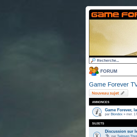
FORUM
Game Forever T
Nouveau sujet
ANNONCES
Game Forever, l
par
Blondex
»
mer. 17
SUJETS
Discussion sur l
par
Twinsen Thr