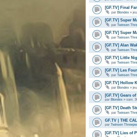
[GF.TV] Final Fan
par
Blondex
»
je
[GF.TV] Super M
par
Twinsen Thr
[GF.TV] Super Ma
par
Twinsen Thr
[GF.TV] Alan Wa
par
Twinsen Thr
[GF.TV] Little Ni
par
Twinsen Thr
[GF.TV] Les Four
par
Twinsen Thr
[GF.TV] Hollow K
par
Blondex
»
je
[GF.TV] Gears of 
par
Blondex
»
sam. 3
[GF.TV] Death Str
par
Twinsen Thr
GF.TV | THE C
par
Twinsen Threep
[GF.TV] Lies of 