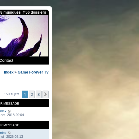
08 musiques // 56 dossiers
Contact
Index
>
Game Forever TV
1
2
3
Suivante
150 sujets
ER MESSAGE
ndex
 oct. 2018 20:04
ER MESSAGE
ndex
juil. 2026 08:13