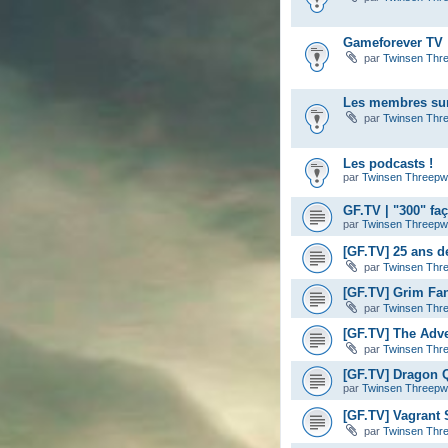
Gameforever TV :
par
Twinsen Thr
Les membres sur
par
Twinsen Thr
Les podcasts !
par
Twinsen Threep
GF.TV | "300" fa
par
Twinsen Threep
[GF.TV] 25 ans d
par
Twinsen Thr
[GF.TV] Grim Fa
par
Twinsen Thr
[GF.TV] The Adve
par
Twinsen Thr
[GF.TV] Dragon Q
par
Twinsen Threep
[GF.TV] Vagrant S
par
Twinsen Thr