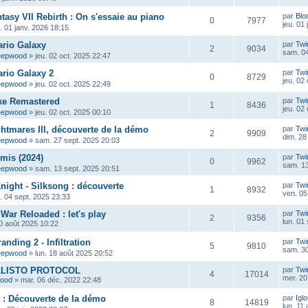
tasy VII Rebirth : On s'essaie au piano
par
Blo
0
7977
jeu. 01
u. 01 janv. 2026 18:15
ario Galaxy
par
Twi
2
9034
sam. 04
eepwood
»
jeu. 02 oct. 2025 22:47
rio Galaxy 2
par
Twi
0
8729
jeu. 02
eepwood
»
jeu. 02 oct. 2025 22:49
ke Remastered
par
Twi
1
8436
jeu. 02
eepwood
»
jeu. 02 oct. 2025 00:10
ghtmares III, découverte de la démo
par
Twi
2
9909
dim. 28
eepwood
»
sam. 27 sept. 2025 20:03
mis (2024)
par
Twi
0
9962
sam. 13
eepwood
»
sam. 13 sept. 2025 20:51
night - Silksong : découverte
par
Twi
1
8932
ven. 05
u. 04 sept. 2025 23:33
War Reloaded : let's play
par
Twi
2
9356
lun. 01
0 août 2025 10:22
anding 2 - Infiltration
par
Twi
5
9810
sam. 30
eepwood
»
lun. 18 août 2025 20:52
ALLISTO PROTOCOL
par
Twi
4
17014
mer. 20
wood
»
mar. 06 déc. 2022 22:48
P : Découverte de la démo
par
Igl
8
14819
lun. 11