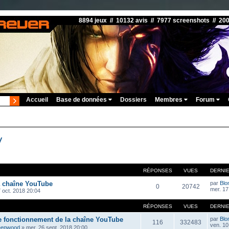
8894 jeux // 10132 avis // 7977 screenshots // 20
Accueil
Base de données
Dossiers
Membres
Forum
V
RÉPONSES
VUES
DERNI
a chaîne YouTube
par
Blo
0
20742
mer. 17
 oct. 2018 20:04
RÉPONSES
VUES
DERNI
e fonctionnement de la chaîne YouTube
par
Blo
116
332483
ven. 10 
eepwood
»
mer. 26 sept. 2018 20:00