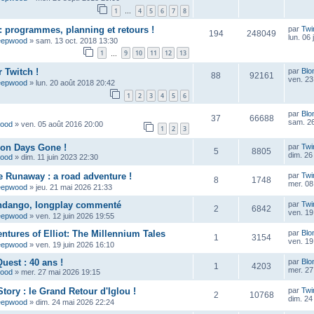
1
4
5
6
7
8
…
 programmes, planning et retours !
par
Twi
194
248049
lun. 06 
eepwood
»
sam. 13 oct. 2018 13:30
1
9
10
11
12
13
…
 Twitch !
par
Blo
88
92161
ven. 23
eepwood
»
lun. 20 août 2018 20:42
1
2
3
4
5
6
par
Blo
37
66688
sam. 26
wood
»
ven. 05 août 2016 20:00
1
2
3
çon Days Gone !
par
Twi
5
8805
dim. 26 
wood
»
dim. 11 juin 2023 22:30
e Runaway : a road adventure !
par
Twi
8
1748
mer. 08 
eepwood
»
jeu. 21 mai 2026 21:33
ndango, longplay commenté
par
Twi
2
6842
ven. 19
eepwood
»
ven. 12 juin 2026 19:55
ntures of Elliot: The Millennium Tales
par
Blo
1
3154
ven. 19
eepwood
»
ven. 19 juin 2026 16:10
uest : 40 ans !
par
Blo
1
4203
mer. 27
wood
»
mer. 27 mai 2026 19:15
tory : le Grand Retour d'Iglou !
par
Twi
2
10768
dim. 24
eepwood
»
dim. 24 mai 2026 22:24