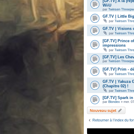
[GF.TV] A la (re)
WiiU
par
Twinsen Threep
GF.TV | Little B
par
Twinsen Thr
GF.TV | Visions 
par
Twinsen Thr
[GF.TV] Prince o
impressions
par
Twinsen Thr
[GF.TV] Les Chev
par
Twinsen Threep
[GF.TV] Prim - d
par
Twinsen Thr
GF.TV | Yakuza 
(Chapitre 02) !
par
Twinsen Thr
[GF.TV] Spark in
par
Blondex
»
mer. 0
Nouveau sujet
Retourner à l’index du fo