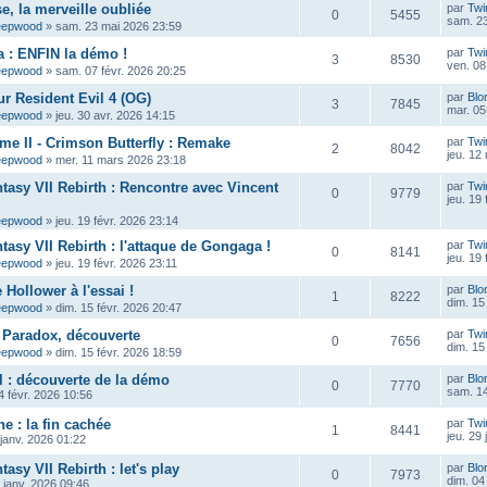
e, la merveille oubliée
par
Twi
0
5455
sam. 23
eepwood
»
sam. 23 mai 2026 23:59
 : ENFIN la démo !
par
Twi
3
8530
ven. 08
eepwood
»
sam. 07 févr. 2026 20:25
ur Resident Evil 4 (OG)
par
Blo
3
7845
mar. 05
eepwood
»
jeu. 30 avr. 2026 14:15
ame II - Crimson Butterfly : Remake
par
Twi
2
8042
jeu. 12
eepwood
»
mer. 11 mars 2026 23:18
ntasy VII Rebirth : Rencontre avec Vincent
par
Twi
0
9779
jeu. 19
eepwood
»
jeu. 19 févr. 2026 23:14
tasy VII Rebirth : l'attaque de Gongaga !
par
Twi
0
8141
jeu. 19
eepwood
»
jeu. 19 févr. 2026 23:11
Hollower à l'essai !
par
Blo
1
8222
dim. 15
eepwood
»
dim. 15 févr. 2026 20:47
 Paradox, découverte
par
Twi
0
7656
dim. 15
eepwood
»
dim. 15 févr. 2026 18:59
 : découverte de la démo
par
Blo
0
7770
sam. 14
 févr. 2026 10:56
e : la fin cachée
par
Twi
1
8441
jeu. 29
 janv. 2026 01:22
tasy VII Rebirth : let's play
par
Blo
0
7973
dim. 04
 janv. 2026 09:46