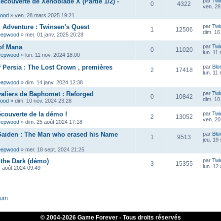
découverte de Xenoblade X (Partie 1/2) -
par
Twi
0
4322
ven. 28
wood
»
ven. 28 mars 2025 19:21
ig Adventure : Twinsen's Quest
par
Twi
1
12506
dim. 16
eepwood
»
mer. 01 janv. 2025 20:28
of Mana
par
Twi
0
11020
lun. 11
eepwood
»
lun. 11 nov. 2024 18:00
f Persia : The Lost Crown , premières
par
Blo
2
17418
lun. 11
eepwood
»
dim. 14 janv. 2024 12:38
aliers de Baphomet : Reforged
par
Twi
0
10842
dim. 10
wood
»
dim. 10 nov. 2024 23:28
écouverte de la démo !
par
Twi
2
13052
ven. 20
eepwood
»
dim. 25 août 2024 17:18
Gaiden : The Man who erased his Name
par
Blo
1
9513
jeu. 19
eepwood
»
mer. 18 sept. 2024 21:25
 the Dark (démo)
par
Twi
3
15355
lun. 12
7 août 2024 09:49
rum
© 2004-
2026 Game Forever - Tous droits réservés