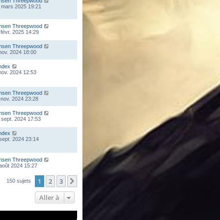
nsen Threepwood
 mars 2025 19:21
nsen Threepwood
 févr. 2025 14:29
nsen Threepwood
 nov. 2024 18:00
ndex
 nov. 2024 12:53
nsen Threepwood
 nov. 2024 23:28
nsen Threepwood
 sept. 2024 17:53
ndex
 sept. 2024 23:14
nsen Threepwood
 août 2024 15:27
1
2
3
Suivante
150 sujets
Aller à