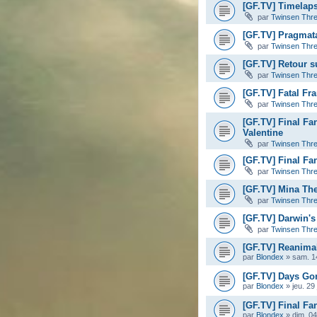
[GF.TV] Timelaps
par
Twinsen Thr
[GF.TV] Pragmata
par
Twinsen Thr
[GF.TV] Retour s
par
Twinsen Thr
[GF.TV] Fatal Fr
par
Twinsen Thr
[GF.TV] Final Fa
Valentine
par
Twinsen Thr
[GF.TV] Final Fan
par
Twinsen Thr
[GF.TV] Mina The 
par
Twinsen Thr
[GF.TV] Darwin's
par
Twinsen Thr
[GF.TV] Reanimal
par
Blondex
»
sam. 14
[GF.TV] Days Gon
par
Blondex
»
jeu. 29
[GF.TV] Final Fan
par
Blondex
»
dim. 04