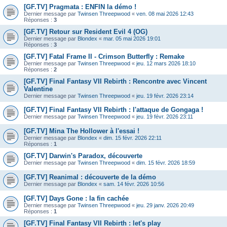
[GF.TV] Pragmata : ENFIN la démo !
Dernier message par
Twinsen Threepwood
«
ven. 08 mai 2026 12:43
Réponses :
3
[GF.TV] Retour sur Resident Evil 4 (OG)
Dernier message par
Blondex
«
mar. 05 mai 2026 19:01
Réponses :
3
[GF.TV] Fatal Frame II - Crimson Butterfly : Remake
Dernier message par
Twinsen Threepwood
«
jeu. 12 mars 2026 18:10
Réponses :
2
[GF.TV] Final Fantasy VII Rebirth : Rencontre avec Vincent
Valentine
Dernier message par
Twinsen Threepwood
«
jeu. 19 févr. 2026 23:14
[GF.TV] Final Fantasy VII Rebirth : l'attaque de Gongaga !
Dernier message par
Twinsen Threepwood
«
jeu. 19 févr. 2026 23:11
[GF.TV] Mina The Hollower à l'essai !
Dernier message par
Blondex
«
dim. 15 févr. 2026 22:11
Réponses :
1
[GF.TV] Darwin's Paradox, découverte
Dernier message par
Twinsen Threepwood
«
dim. 15 févr. 2026 18:59
[GF.TV] Reanimal : découverte de la démo
Dernier message par
Blondex
«
sam. 14 févr. 2026 10:56
[GF.TV] Days Gone : la fin cachée
Dernier message par
Twinsen Threepwood
«
jeu. 29 janv. 2026 20:49
Réponses :
1
[GF.TV] Final Fantasy VII Rebirth : let's play