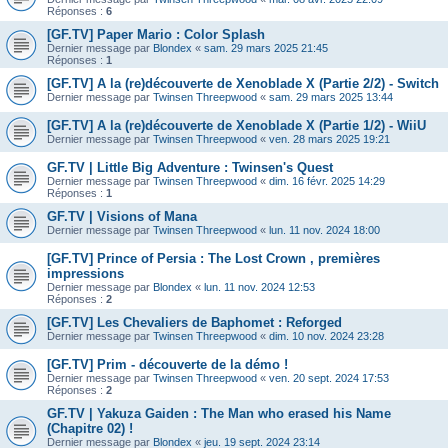
Réponses :
6
[GF.TV] Paper Mario : Color Splash
Dernier message par
Blondex
«
sam. 29 mars 2025 21:45
Réponses :
1
[GF.TV] A la (re)découverte de Xenoblade X (Partie 2/2) - Switch
Dernier message par
Twinsen Threepwood
«
sam. 29 mars 2025 13:44
[GF.TV] A la (re)découverte de Xenoblade X (Partie 1/2) - WiiU
Dernier message par
Twinsen Threepwood
«
ven. 28 mars 2025 19:21
GF.TV | Little Big Adventure : Twinsen's Quest
Dernier message par
Twinsen Threepwood
«
dim. 16 févr. 2025 14:29
Réponses :
1
GF.TV | Visions of Mana
Dernier message par
Twinsen Threepwood
«
lun. 11 nov. 2024 18:00
[GF.TV] Prince of Persia : The Lost Crown , premières
impressions
Dernier message par
Blondex
«
lun. 11 nov. 2024 12:53
Réponses :
2
[GF.TV] Les Chevaliers de Baphomet : Reforged
Dernier message par
Twinsen Threepwood
«
dim. 10 nov. 2024 23:28
[GF.TV] Prim - découverte de la démo !
Dernier message par
Twinsen Threepwood
«
ven. 20 sept. 2024 17:53
Réponses :
2
GF.TV | Yakuza Gaiden : The Man who erased his Name
(Chapitre 02) !
Dernier message par
Blondex
«
jeu. 19 sept. 2024 23:14