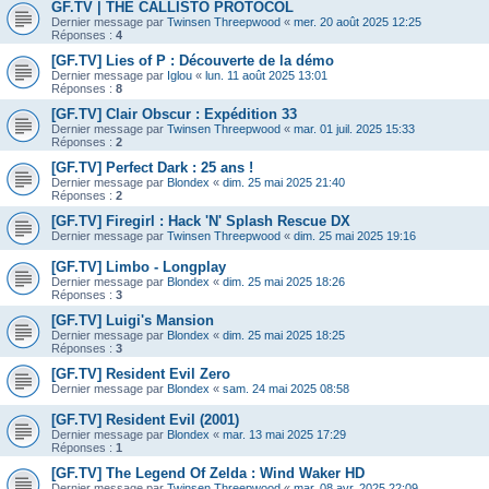
GF.TV | THE CALLISTO PROTOCOL
Dernier message par
Twinsen Threepwood
«
mer. 20 août 2025 12:25
Réponses :
4
[GF.TV] Lies of P : Découverte de la démo
Dernier message par
Iglou
«
lun. 11 août 2025 13:01
Réponses :
8
[GF.TV] Clair Obscur : Expédition 33
Dernier message par
Twinsen Threepwood
«
mar. 01 juil. 2025 15:33
Réponses :
2
[GF.TV] Perfect Dark : 25 ans !
Dernier message par
Blondex
«
dim. 25 mai 2025 21:40
Réponses :
2
[GF.TV] Firegirl : Hack 'N' Splash Rescue DX
Dernier message par
Twinsen Threepwood
«
dim. 25 mai 2025 19:16
[GF.TV] Limbo - Longplay
Dernier message par
Blondex
«
dim. 25 mai 2025 18:26
Réponses :
3
[GF.TV] Luigi's Mansion
Dernier message par
Blondex
«
dim. 25 mai 2025 18:25
Réponses :
3
[GF.TV] Resident Evil Zero
Dernier message par
Blondex
«
sam. 24 mai 2025 08:58
[GF.TV] Resident Evil (2001)
Dernier message par
Blondex
«
mar. 13 mai 2025 17:29
Réponses :
1
[GF.TV] The Legend Of Zelda : Wind Waker HD
Dernier message par
Twinsen Threepwood
«
mar. 08 avr. 2025 22:09