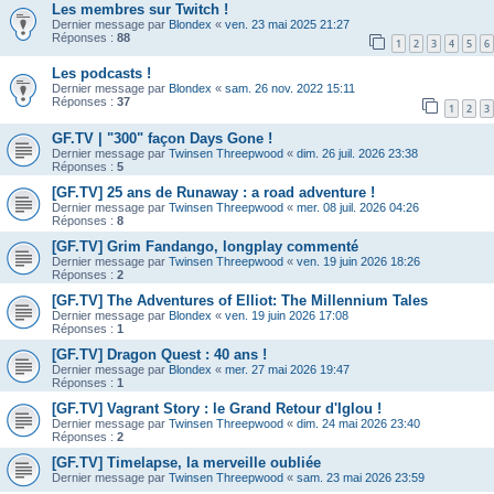
Les membres sur Twitch !
Dernier message par
Blondex
«
ven. 23 mai 2025 21:27
Réponses :
88
1
2
3
4
5
6
Les podcasts !
Dernier message par
Blondex
«
sam. 26 nov. 2022 15:11
Réponses :
37
1
2
3
GF.TV | "300" façon Days Gone !
Dernier message par
Twinsen Threepwood
«
dim. 26 juil. 2026 23:38
Réponses :
5
[GF.TV] 25 ans de Runaway : a road adventure !
Dernier message par
Twinsen Threepwood
«
mer. 08 juil. 2026 04:26
Réponses :
8
[GF.TV] Grim Fandango, longplay commenté
Dernier message par
Twinsen Threepwood
«
ven. 19 juin 2026 18:26
Réponses :
2
[GF.TV] The Adventures of Elliot: The Millennium Tales
Dernier message par
Blondex
«
ven. 19 juin 2026 17:08
Réponses :
1
[GF.TV] Dragon Quest : 40 ans !
Dernier message par
Blondex
«
mer. 27 mai 2026 19:47
Réponses :
1
[GF.TV] Vagrant Story : le Grand Retour d'Iglou !
Dernier message par
Twinsen Threepwood
«
dim. 24 mai 2026 23:40
Réponses :
2
[GF.TV] Timelapse, la merveille oubliée
Dernier message par
Twinsen Threepwood
«
sam. 23 mai 2026 23:59