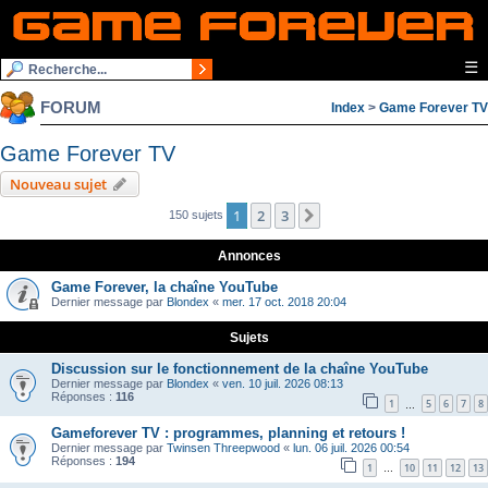
☰
FORUM
Index
>
Game Forever TV
Game Forever TV
Nouveau sujet
1
2
3
Suivante
150 sujets
Annonces
Game Forever, la chaîne YouTube
Dernier message par
Blondex
«
mer. 17 oct. 2018 20:04
Sujets
Discussion sur le fonctionnement de la chaîne YouTube
Dernier message par
Blondex
«
ven. 10 juil. 2026 08:13
Réponses :
116
1
5
6
7
8
…
Gameforever TV : programmes, planning et retours !
Dernier message par
Twinsen Threepwood
«
lun. 06 juil. 2026 00:54
Réponses :
194
1
10
11
12
13
…