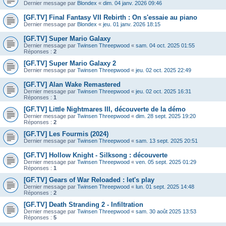
Dernier message par
Blondex
«
dim. 04 janv. 2026 09:46
[GF.TV] Final Fantasy VII Rebirth : On s'essaie au piano
Dernier message par
Blondex
«
jeu. 01 janv. 2026 18:15
[GF.TV] Super Mario Galaxy
Dernier message par
Twinsen Threepwood
«
sam. 04 oct. 2025 01:55
Réponses :
2
[GF.TV] Super Mario Galaxy 2
Dernier message par
Twinsen Threepwood
«
jeu. 02 oct. 2025 22:49
[GF.TV] Alan Wake Remastered
Dernier message par
Twinsen Threepwood
«
jeu. 02 oct. 2025 16:31
Réponses :
1
[GF.TV] Little Nightmares III, découverte de la démo
Dernier message par
Twinsen Threepwood
«
dim. 28 sept. 2025 19:20
Réponses :
2
[GF.TV] Les Fourmis (2024)
Dernier message par
Twinsen Threepwood
«
sam. 13 sept. 2025 20:51
[GF.TV] Hollow Knight - Silksong : découverte
Dernier message par
Twinsen Threepwood
«
ven. 05 sept. 2025 01:29
Réponses :
1
[GF.TV] Gears of War Reloaded : let's play
Dernier message par
Twinsen Threepwood
«
lun. 01 sept. 2025 14:48
Réponses :
2
[GF.TV] Death Stranding 2 - Infiltration
Dernier message par
Twinsen Threepwood
«
sam. 30 août 2025 13:53
Réponses :
5