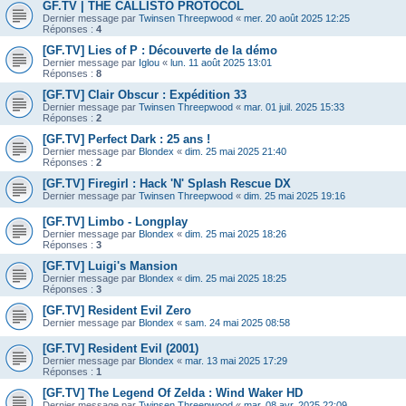
GF.TV | THE CALLISTO PROTOCOL
Dernier message par
Twinsen Threepwood
«
mer. 20 août 2025 12:25
Réponses :
4
[GF.TV] Lies of P : Découverte de la démo
Dernier message par
Iglou
«
lun. 11 août 2025 13:01
Réponses :
8
[GF.TV] Clair Obscur : Expédition 33
Dernier message par
Twinsen Threepwood
«
mar. 01 juil. 2025 15:33
Réponses :
2
[GF.TV] Perfect Dark : 25 ans !
Dernier message par
Blondex
«
dim. 25 mai 2025 21:40
Réponses :
2
[GF.TV] Firegirl : Hack 'N' Splash Rescue DX
Dernier message par
Twinsen Threepwood
«
dim. 25 mai 2025 19:16
[GF.TV] Limbo - Longplay
Dernier message par
Blondex
«
dim. 25 mai 2025 18:26
Réponses :
3
[GF.TV] Luigi's Mansion
Dernier message par
Blondex
«
dim. 25 mai 2025 18:25
Réponses :
3
[GF.TV] Resident Evil Zero
Dernier message par
Blondex
«
sam. 24 mai 2025 08:58
[GF.TV] Resident Evil (2001)
Dernier message par
Blondex
«
mar. 13 mai 2025 17:29
Réponses :
1
[GF.TV] The Legend Of Zelda : Wind Waker HD
Dernier message par
Twinsen Threepwood
«
mar. 08 avr. 2025 22:09