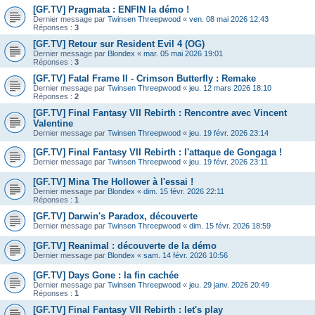
[GF.TV] Pragmata : ENFIN la démo !
Dernier message par
Twinsen Threepwood
«
ven. 08 mai 2026 12:43
Réponses :
3
[GF.TV] Retour sur Resident Evil 4 (OG)
Dernier message par
Blondex
«
mar. 05 mai 2026 19:01
Réponses :
3
[GF.TV] Fatal Frame II - Crimson Butterfly : Remake
Dernier message par
Twinsen Threepwood
«
jeu. 12 mars 2026 18:10
Réponses :
2
[GF.TV] Final Fantasy VII Rebirth : Rencontre avec Vincent
Valentine
Dernier message par
Twinsen Threepwood
«
jeu. 19 févr. 2026 23:14
[GF.TV] Final Fantasy VII Rebirth : l'attaque de Gongaga !
Dernier message par
Twinsen Threepwood
«
jeu. 19 févr. 2026 23:11
[GF.TV] Mina The Hollower à l'essai !
Dernier message par
Blondex
«
dim. 15 févr. 2026 22:11
Réponses :
1
[GF.TV] Darwin's Paradox, découverte
Dernier message par
Twinsen Threepwood
«
dim. 15 févr. 2026 18:59
[GF.TV] Reanimal : découverte de la démo
Dernier message par
Blondex
«
sam. 14 févr. 2026 10:56
[GF.TV] Days Gone : la fin cachée
Dernier message par
Twinsen Threepwood
«
jeu. 29 janv. 2026 20:49
Réponses :
1
[GF.TV] Final Fantasy VII Rebirth : let's play