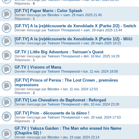
Réponses :
6
[GF.TV] Paper Mario : Color Splash
Dernier message par
Blondex
«
sam. 29 mars 2025 21:45
Réponses :
1
[GF.TV] A la (re)découverte de Xenoblade X (Partie 2/2) - Switch
Dernier message par
Twinsen Threepwood
«
sam. 29 mars 2025 13:44
[GF.TV] A la (re)découverte de Xenoblade X (Partie 1/2) - WiiU
Dernier message par
Twinsen Threepwood
«
ven. 28 mars 2025 19:21
GF.TV | Little Big Adventure : Twinsen's Quest
Dernier message par
Twinsen Threepwood
«
dim. 16 févr. 2025 14:29
Réponses :
1
GF.TV | Visions of Mana
Dernier message par
Twinsen Threepwood
«
lun. 11 nov. 2024 18:00
[GF.TV] Prince of Persia : The Lost Crown , premières
impressions
Dernier message par
Blondex
«
lun. 11 nov. 2024 12:53
Réponses :
2
[GF.TV] Les Chevaliers de Baphomet : Reforged
Dernier message par
Twinsen Threepwood
«
dim. 10 nov. 2024 23:28
[GF.TV] Prim - découverte de la démo !
Dernier message par
Twinsen Threepwood
«
ven. 20 sept. 2024 17:53
Réponses :
2
GF.TV | Yakuza Gaiden : The Man who erased his Name
(Chapitre 02) !
Dernier message par
Blondex
«
jeu. 19 sept. 2024 23:14