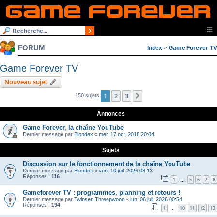
☰
FORUM
Index
>
Game Forever TV
Game Forever TV
Nouveau sujet
1
2
3
Suivante
150 sujets
Annonces
Game Forever, la chaîne YouTube
Dernier message par
Blondex
«
mer. 17 oct. 2018 20:04
Sujets
Discussion sur le fonctionnement de la chaîne YouTube
Dernier message par
Blondex
«
ven. 10 juil. 2026 08:13
Réponses :
116
1
5
6
7
8
…
Gameforever TV : programmes, planning et retours !
Dernier message par
Twinsen Threepwood
«
lun. 06 juil. 2026 00:54
Réponses :
194
1
10
11
12
13
…