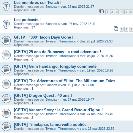
Les membres sur Twitch !
Dernier message par
Blondex
«
ven. 23 mai 2025 21:27
Réponses :
88
1
2
3
4
5
6
Les podcasts !
Dernier message par
Blondex
«
sam. 26 nov. 2022 15:11
Réponses :
37
1
2
3
GF.TV | "300" façon Days Gone !
Dernier message par
Twinsen Threepwood
«
dim. 26 juil. 2026 23:38
Réponses :
5
[GF.TV] 25 ans de Runaway : a road adventure !
Dernier message par
Twinsen Threepwood
«
mer. 08 juil. 2026 04:26
Réponses :
8
[GF.TV] Grim Fandango, longplay commenté
Dernier message par
Twinsen Threepwood
«
ven. 19 juin 2026 18:26
Réponses :
2
[GF.TV] The Adventures of Elliot: The Millennium Tales
Dernier message par
Blondex
«
ven. 19 juin 2026 17:08
Réponses :
1
[GF.TV] Dragon Quest : 40 ans !
Dernier message par
Blondex
«
mer. 27 mai 2026 19:47
Réponses :
1
[GF.TV] Vagrant Story : le Grand Retour d'Iglou !
Dernier message par
Twinsen Threepwood
«
dim. 24 mai 2026 23:40
Réponses :
2
[GF.TV] Timelapse, la merveille oubliée
Dernier message par
Twinsen Threepwood
«
sam. 23 mai 2026 23:59