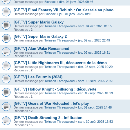
Dernier message par
Blondex
«
dim. 04 janv. 2026 09:46
[GF.TV] Final Fantasy VII Rebirth : On s'essaie au piano
Dernier message par
Blondex
«
jeu. 01 janv. 2026 18:15
[GF.TV] Super Mario Galaxy
Dernier message par
Twinsen Threepwood
«
sam. 04 oct. 2025 01:55
Réponses :
2
[GF.TV] Super Mario Galaxy 2
Dernier message par
Twinsen Threepwood
«
jeu. 02 oct. 2025 22:49
[GF.TV] Alan Wake Remastered
Dernier message par
Twinsen Threepwood
«
jeu. 02 oct. 2025 16:31
Réponses :
1
[GF.TV] Little Nightmares III, découverte de la démo
Dernier message par
Twinsen Threepwood
«
dim. 28 sept. 2025 19:20
Réponses :
2
[GF.TV] Les Fourmis (2024)
Dernier message par
Twinsen Threepwood
«
sam. 13 sept. 2025 20:51
[GF.TV] Hollow Knight - Silksong : découverte
Dernier message par
Twinsen Threepwood
«
ven. 05 sept. 2025 01:29
Réponses :
1
[GF.TV] Gears of War Reloaded : let's play
Dernier message par
Twinsen Threepwood
«
lun. 01 sept. 2025 14:48
Réponses :
2
[GF.TV] Death Stranding 2 - Infiltration
Dernier message par
Twinsen Threepwood
«
sam. 30 août 2025 13:53
Réponses :
5