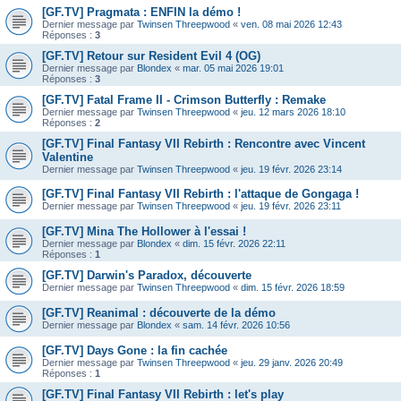
[GF.TV] Pragmata : ENFIN la démo !
Dernier message par
Twinsen Threepwood
«
ven. 08 mai 2026 12:43
Réponses :
3
[GF.TV] Retour sur Resident Evil 4 (OG)
Dernier message par
Blondex
«
mar. 05 mai 2026 19:01
Réponses :
3
[GF.TV] Fatal Frame II - Crimson Butterfly : Remake
Dernier message par
Twinsen Threepwood
«
jeu. 12 mars 2026 18:10
Réponses :
2
[GF.TV] Final Fantasy VII Rebirth : Rencontre avec Vincent
Valentine
Dernier message par
Twinsen Threepwood
«
jeu. 19 févr. 2026 23:14
[GF.TV] Final Fantasy VII Rebirth : l'attaque de Gongaga !
Dernier message par
Twinsen Threepwood
«
jeu. 19 févr. 2026 23:11
[GF.TV] Mina The Hollower à l'essai !
Dernier message par
Blondex
«
dim. 15 févr. 2026 22:11
Réponses :
1
[GF.TV] Darwin's Paradox, découverte
Dernier message par
Twinsen Threepwood
«
dim. 15 févr. 2026 18:59
[GF.TV] Reanimal : découverte de la démo
Dernier message par
Blondex
«
sam. 14 févr. 2026 10:56
[GF.TV] Days Gone : la fin cachée
Dernier message par
Twinsen Threepwood
«
jeu. 29 janv. 2026 20:49
Réponses :
1
[GF.TV] Final Fantasy VII Rebirth : let's play