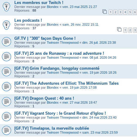
Les membres sur Twitch !
Dernier message par
Blondex
«
ven. 23 mai 2025 21:27
Réponses :
88
1
2
3
4
5
6
Les podcasts !
Dernier message par
Blondex
«
sam. 26 nov. 2022 15:11
Réponses :
37
1
2
3
GF.TV | "300" façon Days Gone !
Dernier message par
Twinsen Threepwood
«
dim. 26 juil. 2026 23:38
Réponses :
5
[GF.TV] 25 ans de Runaway : a road adventure !
Dernier message par
Twinsen Threepwood
«
mer. 08 juil. 2026 04:26
Réponses :
8
[GF.TV] Grim Fandango, longplay commenté
Dernier message par
Twinsen Threepwood
«
ven. 19 juin 2026 18:26
Réponses :
2
[GF.TV] The Adventures of Elliot: The Millennium Tales
Dernier message par
Blondex
«
ven. 19 juin 2026 17:08
Réponses :
1
[GF.TV] Dragon Quest : 40 ans !
Dernier message par
Blondex
«
mer. 27 mai 2026 19:47
Réponses :
1
[GF.TV] Vagrant Story : le Grand Retour d'Iglou !
Dernier message par
Twinsen Threepwood
«
dim. 24 mai 2026 23:40
Réponses :
2
[GF.TV] Timelapse, la merveille oubliée
Dernier message par
Twinsen Threepwood
«
sam. 23 mai 2026 23:59