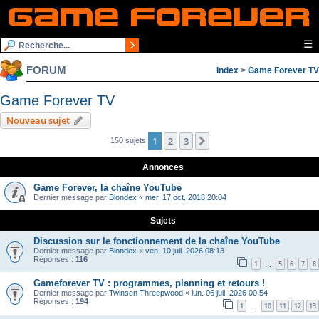
☰
FORUM
Index
>
Game Forever TV
Game Forever TV
Nouveau sujet
1
2
3
Suivante
150 sujets
Annonces
Game Forever, la chaîne YouTube
Dernier message par
Blondex
«
mer. 17 oct. 2018 20:04
Sujets
Discussion sur le fonctionnement de la chaîne YouTube
Dernier message par
Blondex
«
ven. 10 juil. 2026 08:13
Réponses :
116
1
5
6
7
8
…
Gameforever TV : programmes, planning et retours !
Dernier message par
Twinsen Threepwood
«
lun. 06 juil. 2026 00:54
Réponses :
194
1
10
11
12
13
…