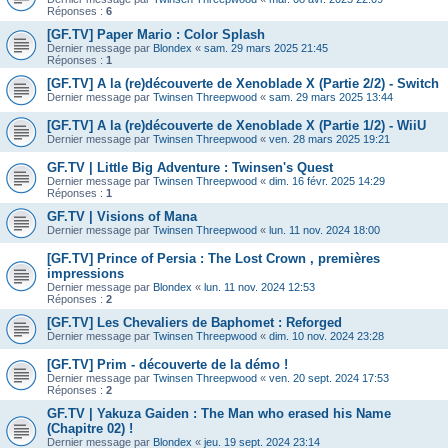
Réponses :
6
[GF.TV] Paper Mario : Color Splash
Dernier message par
Blondex
«
sam. 29 mars 2025 21:45
Réponses :
1
[GF.TV] A la (re)découverte de Xenoblade X (Partie 2/2) - Switch
Dernier message par
Twinsen Threepwood
«
sam. 29 mars 2025 13:44
[GF.TV] A la (re)découverte de Xenoblade X (Partie 1/2) - WiiU
Dernier message par
Twinsen Threepwood
«
ven. 28 mars 2025 19:21
GF.TV | Little Big Adventure : Twinsen's Quest
Dernier message par
Twinsen Threepwood
«
dim. 16 févr. 2025 14:29
Réponses :
1
GF.TV | Visions of Mana
Dernier message par
Twinsen Threepwood
«
lun. 11 nov. 2024 18:00
[GF.TV] Prince of Persia : The Lost Crown , premières
impressions
Dernier message par
Blondex
«
lun. 11 nov. 2024 12:53
Réponses :
2
[GF.TV] Les Chevaliers de Baphomet : Reforged
Dernier message par
Twinsen Threepwood
«
dim. 10 nov. 2024 23:28
[GF.TV] Prim - découverte de la démo !
Dernier message par
Twinsen Threepwood
«
ven. 20 sept. 2024 17:53
Réponses :
2
GF.TV | Yakuza Gaiden : The Man who erased his Name
(Chapitre 02) !
Dernier message par
Blondex
«
jeu. 19 sept. 2024 23:14