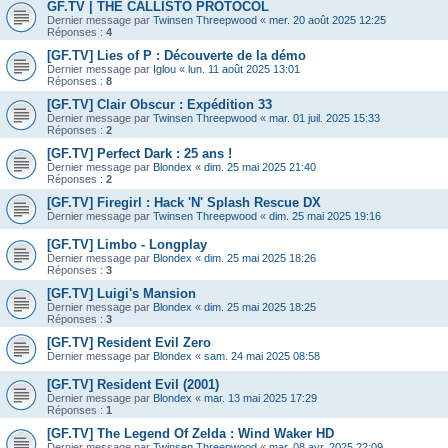
GF.TV | THE CALLISTO PROTOCOL
Dernier message par
Twinsen Threepwood
«
mer. 20 août 2025 12:25
Réponses :
4
[GF.TV] Lies of P : Découverte de la démo
Dernier message par
Iglou
«
lun. 11 août 2025 13:01
Réponses :
8
[GF.TV] Clair Obscur : Expédition 33
Dernier message par
Twinsen Threepwood
«
mar. 01 juil. 2025 15:33
Réponses :
2
[GF.TV] Perfect Dark : 25 ans !
Dernier message par
Blondex
«
dim. 25 mai 2025 21:40
Réponses :
2
[GF.TV] Firegirl : Hack 'N' Splash Rescue DX
Dernier message par
Twinsen Threepwood
«
dim. 25 mai 2025 19:16
[GF.TV] Limbo - Longplay
Dernier message par
Blondex
«
dim. 25 mai 2025 18:26
Réponses :
3
[GF.TV] Luigi's Mansion
Dernier message par
Blondex
«
dim. 25 mai 2025 18:25
Réponses :
3
[GF.TV] Resident Evil Zero
Dernier message par
Blondex
«
sam. 24 mai 2025 08:58
[GF.TV] Resident Evil (2001)
Dernier message par
Blondex
«
mar. 13 mai 2025 17:29
Réponses :
1
[GF.TV] The Legend Of Zelda : Wind Waker HD
Dernier message par
Twinsen Threepwood
«
mar. 08 avr. 2025 22:09