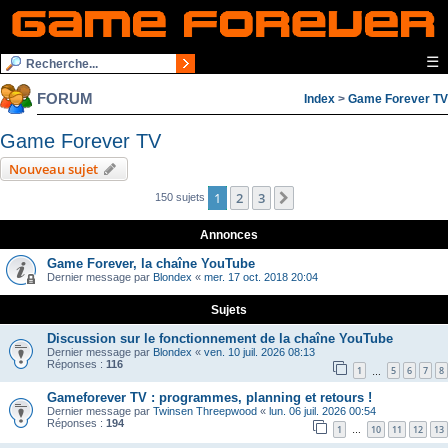
☰
FORUM
Index
>
Game Forever TV
Game Forever TV
Nouveau sujet
1
2
3
Suivante
150 sujets
Annonces
Game Forever, la chaîne YouTube
Dernier message par
Blondex
«
mer. 17 oct. 2018 20:04
Sujets
Discussion sur le fonctionnement de la chaîne YouTube
Dernier message par
Blondex
«
ven. 10 juil. 2026 08:13
Réponses :
116
1
5
6
7
8
…
Gameforever TV : programmes, planning et retours !
Dernier message par
Twinsen Threepwood
«
lun. 06 juil. 2026 00:54
Réponses :
194
1
10
11
12
13
…