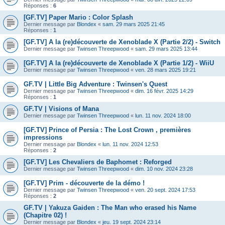
Réponses :
6
[GF.TV] Paper Mario : Color Splash
Dernier message par
Blondex
«
sam. 29 mars 2025 21:45
Réponses :
1
[GF.TV] A la (re)découverte de Xenoblade X (Partie 2/2) - Switch
Dernier message par
Twinsen Threepwood
«
sam. 29 mars 2025 13:44
[GF.TV] A la (re)découverte de Xenoblade X (Partie 1/2) - WiiU
Dernier message par
Twinsen Threepwood
«
ven. 28 mars 2025 19:21
GF.TV | Little Big Adventure : Twinsen's Quest
Dernier message par
Twinsen Threepwood
«
dim. 16 févr. 2025 14:29
Réponses :
1
GF.TV | Visions of Mana
Dernier message par
Twinsen Threepwood
«
lun. 11 nov. 2024 18:00
[GF.TV] Prince of Persia : The Lost Crown , premières
impressions
Dernier message par
Blondex
«
lun. 11 nov. 2024 12:53
Réponses :
2
[GF.TV] Les Chevaliers de Baphomet : Reforged
Dernier message par
Twinsen Threepwood
«
dim. 10 nov. 2024 23:28
[GF.TV] Prim - découverte de la démo !
Dernier message par
Twinsen Threepwood
«
ven. 20 sept. 2024 17:53
Réponses :
2
GF.TV | Yakuza Gaiden : The Man who erased his Name
(Chapitre 02) !
Dernier message par
Blondex
«
jeu. 19 sept. 2024 23:14