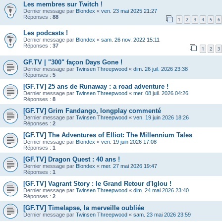
Les membres sur Twitch !
Dernier message par
Blondex
«
ven. 23 mai 2025 21:27
Réponses :
88
1
2
3
4
5
6
Les podcasts !
Dernier message par
Blondex
«
sam. 26 nov. 2022 15:11
Réponses :
37
1
2
3
GF.TV | "300" façon Days Gone !
Dernier message par
Twinsen Threepwood
«
dim. 26 juil. 2026 23:38
Réponses :
5
[GF.TV] 25 ans de Runaway : a road adventure !
Dernier message par
Twinsen Threepwood
«
mer. 08 juil. 2026 04:26
Réponses :
8
[GF.TV] Grim Fandango, longplay commenté
Dernier message par
Twinsen Threepwood
«
ven. 19 juin 2026 18:26
Réponses :
2
[GF.TV] The Adventures of Elliot: The Millennium Tales
Dernier message par
Blondex
«
ven. 19 juin 2026 17:08
Réponses :
1
[GF.TV] Dragon Quest : 40 ans !
Dernier message par
Blondex
«
mer. 27 mai 2026 19:47
Réponses :
1
[GF.TV] Vagrant Story : le Grand Retour d'Iglou !
Dernier message par
Twinsen Threepwood
«
dim. 24 mai 2026 23:40
Réponses :
2
[GF.TV] Timelapse, la merveille oubliée
Dernier message par
Twinsen Threepwood
«
sam. 23 mai 2026 23:59