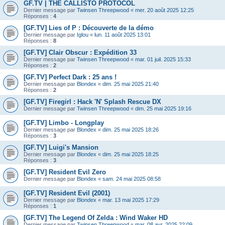
GF.TV | THE CALLISTO PROTOCOL
Dernier message par
Twinsen Threepwood
«
mer. 20 août 2025 12:25
Réponses :
4
[GF.TV] Lies of P : Découverte de la démo
Dernier message par
Iglou
«
lun. 11 août 2025 13:01
Réponses :
8
[GF.TV] Clair Obscur : Expédition 33
Dernier message par
Twinsen Threepwood
«
mar. 01 juil. 2025 15:33
Réponses :
2
[GF.TV] Perfect Dark : 25 ans !
Dernier message par
Blondex
«
dim. 25 mai 2025 21:40
Réponses :
2
[GF.TV] Firegirl : Hack 'N' Splash Rescue DX
Dernier message par
Twinsen Threepwood
«
dim. 25 mai 2025 19:16
[GF.TV] Limbo - Longplay
Dernier message par
Blondex
«
dim. 25 mai 2025 18:26
Réponses :
3
[GF.TV] Luigi's Mansion
Dernier message par
Blondex
«
dim. 25 mai 2025 18:25
Réponses :
3
[GF.TV] Resident Evil Zero
Dernier message par
Blondex
«
sam. 24 mai 2025 08:58
[GF.TV] Resident Evil (2001)
Dernier message par
Blondex
«
mar. 13 mai 2025 17:29
Réponses :
1
[GF.TV] The Legend Of Zelda : Wind Waker HD
Dernier message par
Twinsen Threepwood
«
mar. 08 avr. 2025 22:09