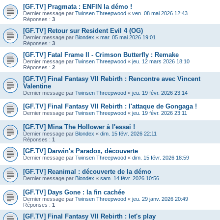
[GF.TV] Pragmata : ENFIN la démo !
Dernier message par
Twinsen Threepwood
«
ven. 08 mai 2026 12:43
Réponses :
3
[GF.TV] Retour sur Resident Evil 4 (OG)
Dernier message par
Blondex
«
mar. 05 mai 2026 19:01
Réponses :
3
[GF.TV] Fatal Frame II - Crimson Butterfly : Remake
Dernier message par
Twinsen Threepwood
«
jeu. 12 mars 2026 18:10
Réponses :
2
[GF.TV] Final Fantasy VII Rebirth : Rencontre avec Vincent
Valentine
Dernier message par
Twinsen Threepwood
«
jeu. 19 févr. 2026 23:14
[GF.TV] Final Fantasy VII Rebirth : l'attaque de Gongaga !
Dernier message par
Twinsen Threepwood
«
jeu. 19 févr. 2026 23:11
[GF.TV] Mina The Hollower à l'essai !
Dernier message par
Blondex
«
dim. 15 févr. 2026 22:11
Réponses :
1
[GF.TV] Darwin's Paradox, découverte
Dernier message par
Twinsen Threepwood
«
dim. 15 févr. 2026 18:59
[GF.TV] Reanimal : découverte de la démo
Dernier message par
Blondex
«
sam. 14 févr. 2026 10:56
[GF.TV] Days Gone : la fin cachée
Dernier message par
Twinsen Threepwood
«
jeu. 29 janv. 2026 20:49
Réponses :
1
[GF.TV] Final Fantasy VII Rebirth : let's play