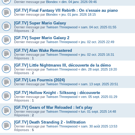
Dernier message par
Blondex
«
dim. 04 janv. 2026 09:46
[GF.TV] Final Fantasy VII Rebirth : On s'essaie au piano
Dernier message par
Blondex
«
jeu. 01 janv. 2026 18:15
[GF.TV] Super Mario Galaxy
Dernier message par
Twinsen Threepwood
«
sam. 04 oct. 2025 01:55
Réponses :
2
[GF.TV] Super Mario Galaxy 2
Dernier message par
Twinsen Threepwood
«
jeu. 02 oct. 2025 22:49
[GF.TV] Alan Wake Remastered
Dernier message par
Twinsen Threepwood
«
jeu. 02 oct. 2025 16:31
Réponses :
1
[GF.TV] Little Nightmares III, découverte de la démo
Dernier message par
Twinsen Threepwood
«
dim. 28 sept. 2025 19:20
Réponses :
2
[GF.TV] Les Fourmis (2024)
Dernier message par
Twinsen Threepwood
«
sam. 13 sept. 2025 20:51
[GF.TV] Hollow Knight - Silksong : découverte
Dernier message par
Twinsen Threepwood
«
ven. 05 sept. 2025 01:29
Réponses :
1
[GF.TV] Gears of War Reloaded : let's play
Dernier message par
Twinsen Threepwood
«
lun. 01 sept. 2025 14:48
Réponses :
2
[GF.TV] Death Stranding 2 - Infiltration
Dernier message par
Twinsen Threepwood
«
sam. 30 août 2025 13:53
Réponses :
5