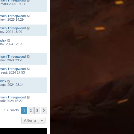
nsen Threepwood
 mars 2025 19:21
nsen Threepwood
 févr. 2025 14:29
nsen Threepwood
 nov. 2024 18:00
ndex
 nov. 2024 12:53
nsen Threepwood
 nov. 2024 23:28
nsen Threepwood
 sept. 2024 17:53
ndex
 sept. 2024 23:14
nsen Threepwood
 août 2024 15:27
1
2
3
Suivante
150 sujets
Aller à