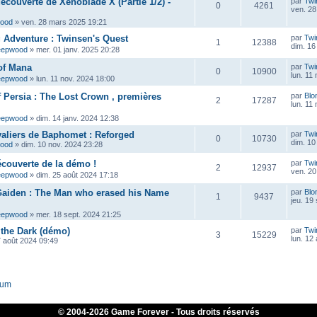
découverte de Xenoblade X (Partie 1/2) -
par
Twi
0
4261
ven. 28
wood
»
ven. 28 mars 2025 19:21
ig Adventure : Twinsen's Quest
par
Twi
1
12388
dim. 16
eepwood
»
mer. 01 janv. 2025 20:28
of Mana
par
Twi
0
10900
lun. 11
eepwood
»
lun. 11 nov. 2024 18:00
f Persia : The Lost Crown , premières
par
Blo
2
17287
lun. 11
eepwood
»
dim. 14 janv. 2024 12:38
aliers de Baphomet : Reforged
par
Twi
0
10730
dim. 10
wood
»
dim. 10 nov. 2024 23:28
écouverte de la démo !
par
Twi
2
12937
ven. 20
eepwood
»
dim. 25 août 2024 17:18
Gaiden : The Man who erased his Name
par
Blo
1
9437
jeu. 19
eepwood
»
mer. 18 sept. 2024 21:25
 the Dark (démo)
par
Twi
3
15229
lun. 12
7 août 2024 09:49
rum
© 2004-
2026 Game Forever - Tous droits réservés