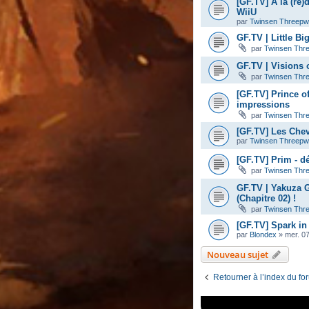
[GF.TV] A la (re)
WiiU
par
Twinsen Threep
GF.TV | Little B
par
Twinsen Thr
GF.TV | Visions 
par
Twinsen Thr
[GF.TV] Prince o
impressions
par
Twinsen Thr
[GF.TV] Les Chev
par
Twinsen Threep
[GF.TV] Prim - d
par
Twinsen Thr
GF.TV | Yakuza 
(Chapitre 02) !
par
Twinsen Thr
[GF.TV] Spark in
par
Blondex
»
mer. 0
Nouveau sujet
Retourner à l’index du fo