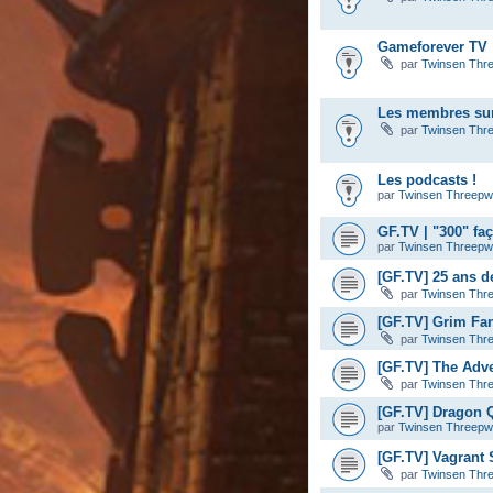
Gameforever TV :
par
Twinsen Thr
Les membres sur
par
Twinsen Thr
Les podcasts !
par
Twinsen Threep
GF.TV | "300" fa
par
Twinsen Threep
[GF.TV] 25 ans d
par
Twinsen Thr
[GF.TV] Grim Fa
par
Twinsen Thr
[GF.TV] The Adve
par
Twinsen Thr
[GF.TV] Dragon Q
par
Twinsen Threep
[GF.TV] Vagrant S
par
Twinsen Thr