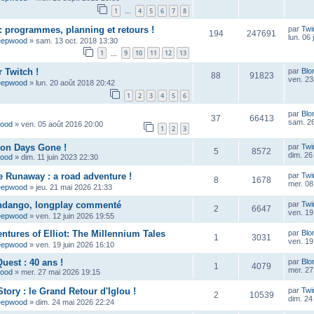
1
4
5
6
7
8
…
 programmes, planning et retours !
par
Twi
194
247691
lun. 06 
eepwood
»
sam. 13 oct. 2018 13:30
1
9
10
11
12
13
…
 Twitch !
par
Blo
88
91823
ven. 23
eepwood
»
lun. 20 août 2018 20:42
1
2
3
4
5
6
par
Blo
37
66413
sam. 26
wood
»
ven. 05 août 2016 20:00
1
2
3
çon Days Gone !
par
Twi
5
8572
dim. 26 
wood
»
dim. 11 juin 2023 22:30
e Runaway : a road adventure !
par
Twi
8
1678
mer. 08 
eepwood
»
jeu. 21 mai 2026 21:33
ndango, longplay commenté
par
Twi
2
6647
ven. 19
eepwood
»
ven. 12 juin 2026 19:55
ntures of Elliot: The Millennium Tales
par
Blo
1
3031
ven. 19
eepwood
»
ven. 19 juin 2026 16:10
uest : 40 ans !
par
Blo
1
4079
mer. 27
wood
»
mer. 27 mai 2026 19:15
tory : le Grand Retour d'Iglou !
par
Twi
2
10539
dim. 24
eepwood
»
dim. 24 mai 2026 22:24