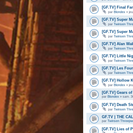
[GF.TV] Final Fan
par
Blondex
»
je
[GF.TV] Super M
par
Twinsen Thr
[GF.TV] Super Ma
par
Twinsen Thr
[GF.TV] Alan Wa
par
Twinsen Thr
[GF.TV] Little Ni
par
Twinsen Thr
[GF.TV] Les Four
par
Twinsen Thr
[GF.TV] Hollow K
par
Blondex
»
je
[GF.TV] Gears of 
par
Blondex
»
sam. 3
[GF.TV] Death Str
par
Twinsen Thr
GF.TV | THE C
par
Twinsen Threep
[GF.TV] Lies of 