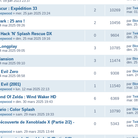
n. 09 juin 2023 23:37
scur : Expédition 33
par
Twi
2
10269
mar. 01 
eepwood
»
mer. 25 juin 2025 23:24
ark : 25 ans !
par
Blo
2
10456
dim. 25
4 mai 2025 09:26
 : Hack 'N' Splash Rescue DX
par
Twi
0
9604
dim. 25
eepwood
»
dim. 25 mai 2025 19:16
 Longplay
par
Blo
3
10785
dim. 25
4 mai 2025 09:05
Mansion
par
Blo
3
11474
dim. 25
4 mai 2025 09:10
 Evil Zero
par
Blo
0
9308
sam. 24
4 mai 2025 08:58
Evil (2001)
par
Blo
1
11540
mar. 13
eepwood
»
lun. 12 mai 2025 22:13
end Of Zelda : Wind Waker HD
par
Twi
6
6369
mar. 08
eepwood
»
dim. 30 mars 2025 19:43
rio : Color Splash
par
Blo
1
10790
sam. 2
eepwood
»
sam. 29 mars 2025 19:33
découverte de Xenoblade X (Partie 2/2) -
par
Twi
0
5343
sam. 2
eepwood
»
sam. 29 mars 2025 13:44