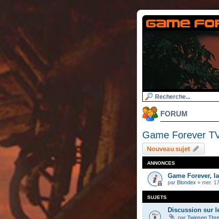
FORUM
Game Forever T
Nouveau sujet
ANNONCES
Game Forever, l
par
Blondex
»
mer. 17
SUJETS
Discussion sur l
par
Twinsen Thr