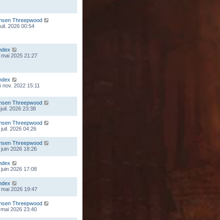
nsen Threepwood
juil. 2026 00:54
ndex
 mai 2025 21:27
ndex
 nov. 2022 15:11
nsen Threepwood
juil. 2026 23:38
nsen Threepwood
juil. 2026 04:26
nsen Threepwood
 juin 2026 18:26
ndex
 juin 2026 17:08
ndex
 mai 2026 19:47
nsen Threepwood
 mai 2026 23:40