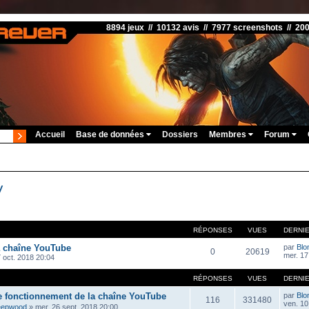
8894 jeux // 10132 avis // 7977 screenshots // 20
Accueil
Base de données
Dossiers
Membres
Forum
V
RÉPONSES
VUES
DERNI
a chaîne YouTube
par
Blo
0
20619
mer. 17
 oct. 2018 20:04
RÉPONSES
VUES
DERNI
e fonctionnement de la chaîne YouTube
par
Blo
116
331480
ven. 10 
eepwood
»
mer. 26 sept. 2018 20:00