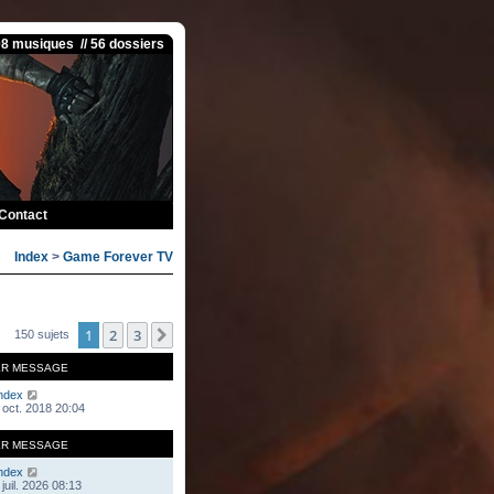
08 musiques // 56 dossiers
Contact
Index
>
Game Forever TV
1
2
3
Suivante
150 sujets
ER MESSAGE
ndex
 oct. 2018 20:04
ER MESSAGE
ndex
juil. 2026 08:13