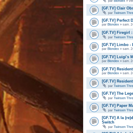
par
Blondex
»
ve
[GF.TV] Clair Ob
par
Twinsen Thr
[GF.TV] Perfect D
par
Blondex
»
sam. 2
[GF.TV] Firegirl
par
Twinsen Thr
[GF.TV] Limbo -
par
Blondex
»
sam. 2
[GF.TV] Luigi's 
par
Blondex
»
sam. 2
[GF.TV] Resident
par
Blondex
»
sam. 2
[GF.TV] Resident 
par
Twinsen Thr
[GF.TV] The Leg
par
Twinsen Thr
[GF.TV] Paper Ma
par
Twinsen Thr
[GF.TV] A la (re)
Switch
par
Twinsen Thr