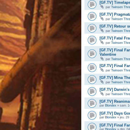
[GF.TV] Timelaps
par
Twinsen Thr
[GF.TV] Pragmata
par
Twinsen Thr
[GF.TV] Retour s
par
Twinsen Thr
[GF.TV] Fatal Fr
par
Twinsen Thr
[GF.TV] Final Fa
Valentine
par
Twinsen Thr
[GF.TV] Final Fan
par
Twinsen Thr
[GF.TV] Mina The 
par
Twinsen Thr
[GF.TV] Darwin's
par
Twinsen Thr
[GF.TV] Reanimal
par
Blondex
»
sam. 14
[GF.TV] Days Gon
par
Blondex
»
jeu. 29
[GF.TV] Final Fan
par
Blondex
»
dim. 04