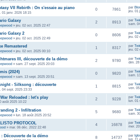
tasy VII Rebirth : On s'essaie au piano
par
Blo
0
7861
jeu. 01
u. 01 janv. 2026 18:15
ario Galaxy
par
Twi
2
8913
sam. 04
eepwood
»
jeu. 02 oct. 2025 22:47
rio Galaxy 2
par
Twi
0
8606
jeu. 02
eepwood
»
jeu. 02 oct. 2025 22:49
ke Remastered
par
Twi
1
8317
jeu. 02
eepwood
»
jeu. 02 oct. 2025 00:10
ghtmares III, découverte de la démo
par
Twi
2
9780
dim. 28
eepwood
»
sam. 27 sept. 2025 20:03
mis (2024)
par
Twi
0
9820
sam. 13
eepwood
»
sam. 13 sept. 2025 20:51
night - Silksong : découverte
par
Twi
1
8815
ven. 05
u. 04 sept. 2025 23:33
War Reloaded : let's play
par
Twi
2
9228
lun. 01
0 août 2025 10:22
anding 2 - Infiltration
par
Twi
5
9680
sam. 30
eepwood
»
lun. 18 août 2025 20:52
ALLISTO PROTOCOL
par
Twi
4
16878
mer. 20
wood
»
mar. 06 déc. 2022 22:48
P : Découverte de la démo
par
Igl
8
14737
lun. 11