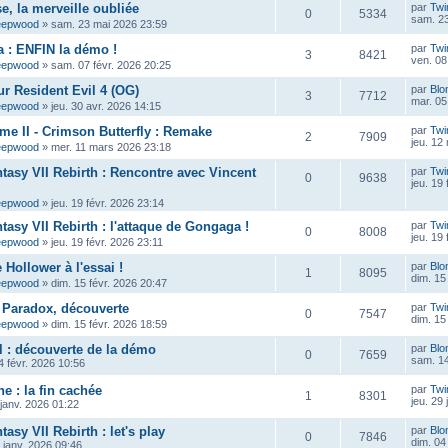
e, la merveille oubliée
par
Twi
0
5334
sam. 23
eepwood
»
sam. 23 mai 2026 23:59
 : ENFIN la démo !
par
Twi
3
8421
ven. 08
eepwood
»
sam. 07 févr. 2026 20:25
ur Resident Evil 4 (OG)
par
Blo
3
7712
mar. 05
eepwood
»
jeu. 30 avr. 2026 14:15
ame II - Crimson Butterfly : Remake
par
Twi
2
7909
jeu. 12
eepwood
»
mer. 11 mars 2026 23:18
ntasy VII Rebirth : Rencontre avec Vincent
par
Twi
0
9638
jeu. 19
eepwood
»
jeu. 19 févr. 2026 23:14
tasy VII Rebirth : l'attaque de Gongaga !
par
Twi
0
8008
jeu. 19
eepwood
»
jeu. 19 févr. 2026 23:11
Hollower à l'essai !
par
Blo
1
8095
dim. 15
eepwood
»
dim. 15 févr. 2026 20:47
 Paradox, découverte
par
Twi
0
7547
dim. 15
eepwood
»
dim. 15 févr. 2026 18:59
 : découverte de la démo
par
Blo
0
7659
sam. 14
 févr. 2026 10:56
e : la fin cachée
par
Twi
1
8301
jeu. 29
 janv. 2026 01:22
tasy VII Rebirth : let's play
par
Blo
0
7846
dim. 04
 janv. 2026 09:46