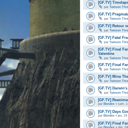
[GF.TV] Timelaps
par
Twinsen Thr
[GF.TV] Pragmata
par
Twinsen Thr
[GF.TV] Retour s
par
Twinsen Thr
[GF.TV] Fatal Fr
par
Twinsen Thr
[GF.TV] Final Fa
Valentine
par
Twinsen Thr
[GF.TV] Final Fan
par
Twinsen Thr
[GF.TV] Mina The 
par
Twinsen Thr
[GF.TV] Darwin's
par
Twinsen Thr
[GF.TV] Reanimal
par
Blondex
»
sam. 14
[GF.TV] Days Gon
par
Blondex
»
jeu. 29
[GF.TV] Final Fan
par
Blondex
»
dim. 04