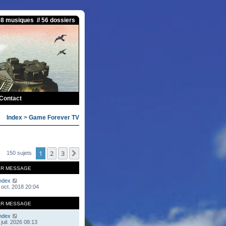
08 musiques // 56 dossiers
Contact
Index
>
Game Forever TV
1
2
3
Suivante
150 sujets
ER MESSAGE
ndex
 oct. 2018 20:04
ER MESSAGE
ndex
juil. 2026 08:13