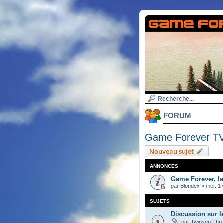
FORUM
Game Forever T
Nouveau sujet
ANNONCES
Game Forever, l
par
Blondex
»
mer. 17
SUJETS
Discussion sur l
par
Twinsen Thr