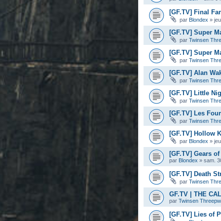
[GF.TV] Final Fan
par
Blondex
»
je
[GF.TV] Super M
par
Twinsen Thr
[GF.TV] Super Ma
par
Twinsen Thr
[GF.TV] Alan Wa
par
Twinsen Thr
[GF.TV] Little Ni
par
Twinsen Thr
[GF.TV] Les Four
par
Twinsen Thr
[GF.TV] Hollow K
par
Blondex
»
je
[GF.TV] Gears of 
par
Blondex
»
sam. 3
[GF.TV] Death Str
par
Twinsen Thr
GF.TV | THE C
par
Twinsen Threep
[GF.TV] Lies of 