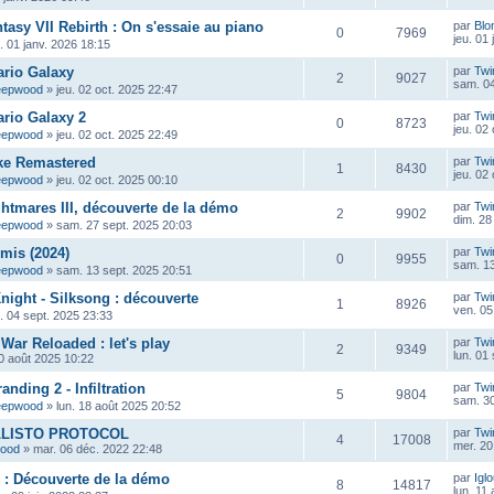
tasy VII Rebirth : On s'essaie au piano
par
Blo
0
7969
jeu. 01
u. 01 janv. 2026 18:15
ario Galaxy
par
Twi
2
9027
sam. 04
eepwood
»
jeu. 02 oct. 2025 22:47
rio Galaxy 2
par
Twi
0
8723
jeu. 02
eepwood
»
jeu. 02 oct. 2025 22:49
ke Remastered
par
Twi
1
8430
jeu. 02
eepwood
»
jeu. 02 oct. 2025 00:10
ghtmares III, découverte de la démo
par
Twi
2
9902
dim. 28
eepwood
»
sam. 27 sept. 2025 20:03
mis (2024)
par
Twi
0
9955
sam. 13
eepwood
»
sam. 13 sept. 2025 20:51
night - Silksong : découverte
par
Twi
1
8926
ven. 05
u. 04 sept. 2025 23:33
War Reloaded : let's play
par
Twi
2
9349
lun. 01
0 août 2025 10:22
anding 2 - Infiltration
par
Twi
5
9804
sam. 30
eepwood
»
lun. 18 août 2025 20:52
ALLISTO PROTOCOL
par
Twi
4
17008
mer. 20
wood
»
mar. 06 déc. 2022 22:48
P : Découverte de la démo
par
Igl
8
14817
lun. 11