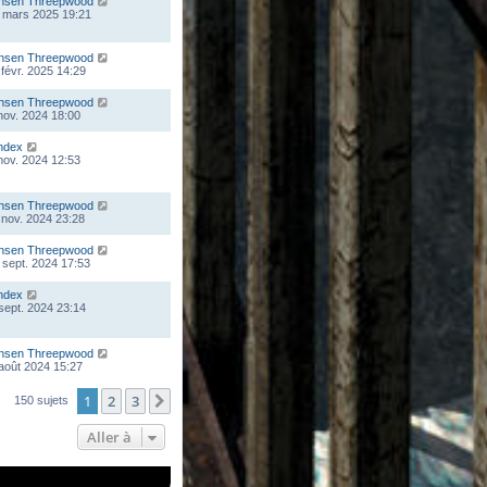
nsen Threepwood
 mars 2025 19:21
nsen Threepwood
 févr. 2025 14:29
nsen Threepwood
 nov. 2024 18:00
ndex
 nov. 2024 12:53
nsen Threepwood
 nov. 2024 23:28
nsen Threepwood
 sept. 2024 17:53
ndex
 sept. 2024 23:14
nsen Threepwood
 août 2024 15:27
1
2
3
Suivante
150 sujets
Aller à