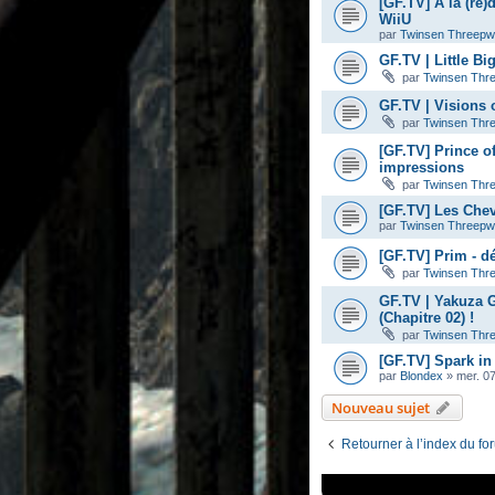
[GF.TV] A la (re)
WiiU
par
Twinsen Threep
GF.TV | Little B
par
Twinsen Thr
GF.TV | Visions 
par
Twinsen Thr
[GF.TV] Prince o
impressions
par
Twinsen Thr
[GF.TV] Les Chev
par
Twinsen Threep
[GF.TV] Prim - d
par
Twinsen Thr
GF.TV | Yakuza 
(Chapitre 02) !
par
Twinsen Thr
[GF.TV] Spark in
par
Blondex
»
mer. 0
Nouveau sujet
Retourner à l’index du fo