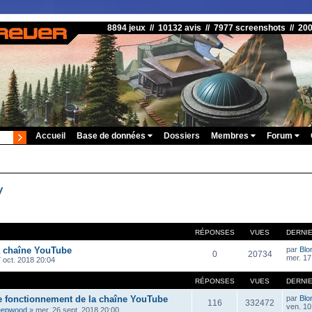
8894 jeux // 10132 avis // 7977 screenshots // 20
Accueil
Base de données
Dossiers
Membres
Forum
V
RÉPONSES
VUES
DERNI
a chaîne YouTube
par
Blo
0
20734
mer. 17
 oct. 2018 20:04
RÉPONSES
VUES
DERNI
e fonctionnement de la chaîne YouTube
par
Blo
116
332472
ven. 10 
eepwood
»
mer. 26 sept. 2018 20:00