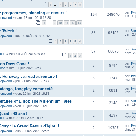
1
4
5
6
7
8
…
 programmes, planning et retours !
par
Twi
194
248040
lun. 06 
eepwood
»
sam. 13 oct. 2018 13:30
1
9
10
11
12
13
…
 Twitch !
par
Blo
88
92152
ven. 23
eepwood
»
lun. 20 août 2018 20:42
1
2
3
4
5
6
par
Blo
37
66676
sam. 26
wood
»
ven. 05 août 2016 20:00
1
2
3
çon Days Gone !
par
Twi
5
8794
dim. 26 
wood
»
dim. 11 juin 2023 22:30
e Runaway : a road adventure !
par
Twi
8
1747
mer. 08 
eepwood
»
jeu. 21 mai 2026 21:33
ndango, longplay commenté
par
Twi
2
6831
ven. 19
eepwood
»
ven. 12 juin 2026 19:55
ntures of Elliot: The Millennium Tales
par
Blo
1
3148
ven. 19
eepwood
»
ven. 19 juin 2026 16:10
uest : 40 ans !
par
Blo
1
4197
mer. 27
wood
»
mer. 27 mai 2026 19:15
tory : le Grand Retour d'Iglou !
par
Twi
2
10757
dim. 24
eepwood
»
dim. 24 mai 2026 22:24