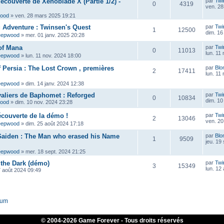
découverte de Xenoblade X (Partie 1/2) -
par
Twi
0
4319
ven. 28
wood
»
ven. 28 mars 2025 19:21
ig Adventure : Twinsen's Quest
par
Twi
1
12500
dim. 16
eepwood
»
mer. 01 janv. 2025 20:28
of Mana
par
Twi
0
11013
lun. 11
eepwood
»
lun. 11 nov. 2024 18:00
f Persia : The Lost Crown , premières
par
Blo
2
17411
lun. 11
eepwood
»
dim. 14 janv. 2024 12:38
aliers de Baphomet : Reforged
par
Twi
0
10834
dim. 10
wood
»
dim. 10 nov. 2024 23:28
écouverte de la démo !
par
Twi
2
13046
ven. 20
eepwood
»
dim. 25 août 2024 17:18
Gaiden : The Man who erased his Name
par
Blo
1
9509
jeu. 19
eepwood
»
mer. 18 sept. 2024 21:25
 the Dark (démo)
par
Twi
3
15349
lun. 12
7 août 2024 09:49
rum
© 2004-
2026 Game Forever - Tous droits réservés