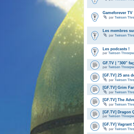
Gameforever TV :
par
Twinsen Thr
Les membres sur
par
Twinsen Thr
Les podcasts !
par
Twinsen Threep
GF.TV | "300" fa
par
Twinsen Threep
[GF.TV] 25 ans d
par
Twinsen Thr
[GF.TV] Grim Fa
par
Twinsen Thr
[GF.TV] The Adve
par
Twinsen Thr
[GF.TV] Dragon Q
par
Twinsen Threep
[GF.TV] Vagrant S
par
Twinsen Thr