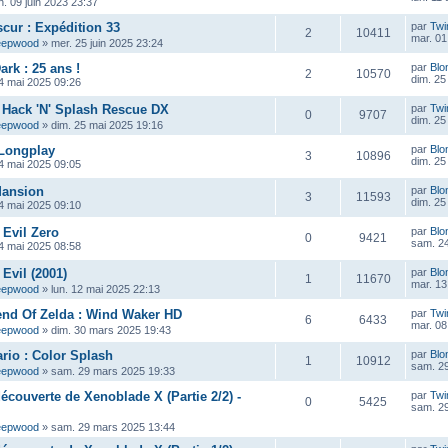
n. 09 juin 2023 23:37
scur : Expédition 33
par
Twi
2
10411
mar. 01 
eepwood
»
mer. 25 juin 2025 23:24
ark : 25 ans !
par
Blo
2
10570
dim. 25
4 mai 2025 09:26
 : Hack 'N' Splash Rescue DX
par
Twi
0
9707
dim. 25
eepwood
»
dim. 25 mai 2025 19:16
 Longplay
par
Blo
3
10896
dim. 25
4 mai 2025 09:05
Mansion
par
Blo
3
11593
dim. 25
4 mai 2025 09:10
 Evil Zero
par
Blo
0
9421
sam. 24
4 mai 2025 08:58
Evil (2001)
par
Blo
1
11670
mar. 13
eepwood
»
lun. 12 mai 2025 22:13
end Of Zelda : Wind Waker HD
par
Twi
6
6433
mar. 08
eepwood
»
dim. 30 mars 2025 19:43
rio : Color Splash
par
Blo
1
10912
sam. 2
eepwood
»
sam. 29 mars 2025 19:33
découverte de Xenoblade X (Partie 2/2) -
par
Twi
0
5425
sam. 2
eepwood
»
sam. 29 mars 2025 13:44