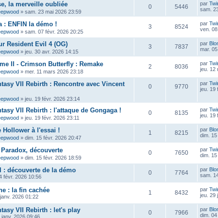
e, la merveille oubliée
par
Twi
0
5446
sam. 23
eepwood
»
sam. 23 mai 2026 23:59
 : ENFIN la démo !
par
Twi
3
8524
ven. 08
eepwood
»
sam. 07 févr. 2026 20:25
ur Resident Evil 4 (OG)
par
Blo
3
7837
mar. 05
eepwood
»
jeu. 30 avr. 2026 14:15
ame II - Crimson Butterfly : Remake
par
Twi
2
8036
jeu. 12
eepwood
»
mer. 11 mars 2026 23:18
ntasy VII Rebirth : Rencontre avec Vincent
par
Twi
0
9770
jeu. 19
eepwood
»
jeu. 19 févr. 2026 23:14
tasy VII Rebirth : l'attaque de Gongaga !
par
Twi
0
8135
jeu. 19
eepwood
»
jeu. 19 févr. 2026 23:11
Hollower à l'essai !
par
Blo
1
8215
dim. 15
eepwood
»
dim. 15 févr. 2026 20:47
 Paradox, découverte
par
Twi
0
7650
dim. 15
eepwood
»
dim. 15 févr. 2026 18:59
 : découverte de la démo
par
Blo
0
7764
sam. 14
 févr. 2026 10:56
e : la fin cachée
par
Twi
1
8432
jeu. 29
 janv. 2026 01:22
tasy VII Rebirth : let's play
par
Blo
0
7966
dim. 04
 janv. 2026 09:46