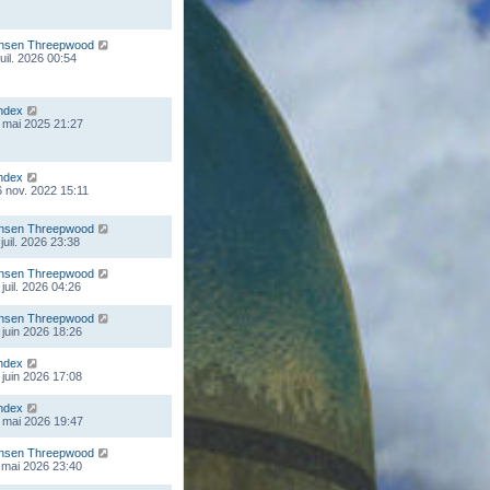
nsen Threepwood
juil. 2026 00:54
ndex
 mai 2025 21:27
ndex
 nov. 2022 15:11
nsen Threepwood
juil. 2026 23:38
nsen Threepwood
juil. 2026 04:26
nsen Threepwood
 juin 2026 18:26
ndex
 juin 2026 17:08
ndex
 mai 2026 19:47
nsen Threepwood
 mai 2026 23:40