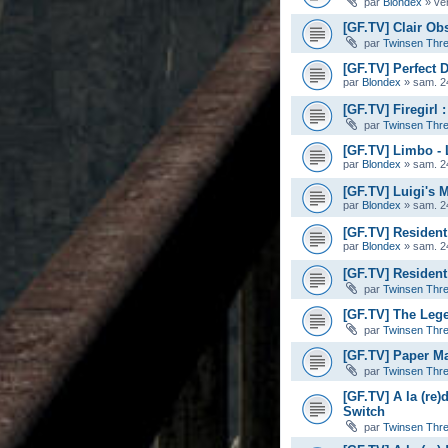
par
Blondex
»
ve
[GF.TV] Clair Ob
par
Twinsen Thr
[GF.TV] Perfect D
par
Blondex
»
sam. 2
[GF.TV] Firegirl
par
Twinsen Thr
[GF.TV] Limbo -
par
Blondex
»
sam. 2
[GF.TV] Luigi's 
par
Blondex
»
sam. 2
[GF.TV] Resident
par
Blondex
»
sam. 2
[GF.TV] Resident 
par
Twinsen Thr
[GF.TV] The Leg
par
Twinsen Thr
[GF.TV] Paper Ma
par
Twinsen Thr
[GF.TV] A la (re)
Switch
par
Twinsen Thr