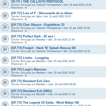
GF.TV | THE CALLISTO PROTOCOL
Dernier message par
Twinsen Threepwood
«
mer. 20 août 2025 12:25
Réponses :
4
[GF.TV] Lies of P : Découverte de la démo
Dernier message par
Iglou
«
lun. 11 août 2025 13:01
Réponses :
8
[GF.TV] Clair Obscur : Expédition 33
Dernier message par
Twinsen Threepwood
«
mar. 01 juil. 2025 15:33
Réponses :
2
[GF.TV] Perfect Dark : 25 ans !
Dernier message par
Blondex
«
dim. 25 mai 2025 21:40
Réponses :
2
[GF.TV] Firegirl : Hack 'N' Splash Rescue DX
Dernier message par
Twinsen Threepwood
«
dim. 25 mai 2025 19:16
[GF.TV] Limbo - Longplay
Dernier message par
Blondex
«
dim. 25 mai 2025 18:26
Réponses :
3
[GF.TV] Luigi's Mansion
Dernier message par
Blondex
«
dim. 25 mai 2025 18:25
Réponses :
3
[GF.TV] Resident Evil Zero
Dernier message par
Blondex
«
sam. 24 mai 2025 08:58
[GF.TV] Resident Evil (2001)
Dernier message par
Blondex
«
mar. 13 mai 2025 17:29
Réponses :
1
[GF.TV] The Legend Of Zelda : Wind Waker HD
Dernier message par
Twinsen Threepwood
«
mar. 08 avr. 2025 22:09