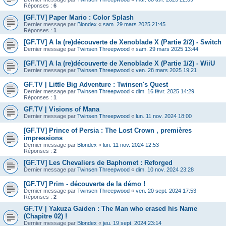
Réponses :
6
[GF.TV] Paper Mario : Color Splash
Dernier message par
Blondex
«
sam. 29 mars 2025 21:45
Réponses :
1
[GF.TV] A la (re)découverte de Xenoblade X (Partie 2/2) - Switch
Dernier message par
Twinsen Threepwood
«
sam. 29 mars 2025 13:44
[GF.TV] A la (re)découverte de Xenoblade X (Partie 1/2) - WiiU
Dernier message par
Twinsen Threepwood
«
ven. 28 mars 2025 19:21
GF.TV | Little Big Adventure : Twinsen's Quest
Dernier message par
Twinsen Threepwood
«
dim. 16 févr. 2025 14:29
Réponses :
1
GF.TV | Visions of Mana
Dernier message par
Twinsen Threepwood
«
lun. 11 nov. 2024 18:00
[GF.TV] Prince of Persia : The Lost Crown , premières
impressions
Dernier message par
Blondex
«
lun. 11 nov. 2024 12:53
Réponses :
2
[GF.TV] Les Chevaliers de Baphomet : Reforged
Dernier message par
Twinsen Threepwood
«
dim. 10 nov. 2024 23:28
[GF.TV] Prim - découverte de la démo !
Dernier message par
Twinsen Threepwood
«
ven. 20 sept. 2024 17:53
Réponses :
2
GF.TV | Yakuza Gaiden : The Man who erased his Name
(Chapitre 02) !
Dernier message par
Blondex
«
jeu. 19 sept. 2024 23:14