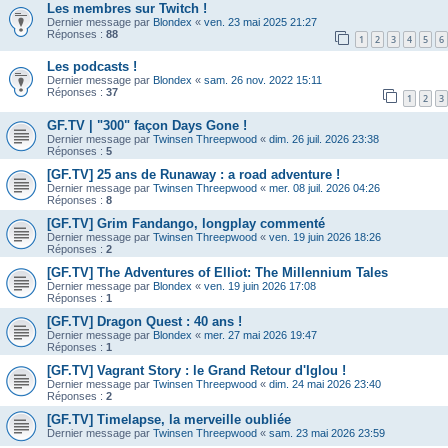
Les membres sur Twitch !
Dernier message par
Blondex
«
ven. 23 mai 2025 21:27
Réponses :
88
1
2
3
4
5
6
Les podcasts !
Dernier message par
Blondex
«
sam. 26 nov. 2022 15:11
Réponses :
37
1
2
3
GF.TV | "300" façon Days Gone !
Dernier message par
Twinsen Threepwood
«
dim. 26 juil. 2026 23:38
Réponses :
5
[GF.TV] 25 ans de Runaway : a road adventure !
Dernier message par
Twinsen Threepwood
«
mer. 08 juil. 2026 04:26
Réponses :
8
[GF.TV] Grim Fandango, longplay commenté
Dernier message par
Twinsen Threepwood
«
ven. 19 juin 2026 18:26
Réponses :
2
[GF.TV] The Adventures of Elliot: The Millennium Tales
Dernier message par
Blondex
«
ven. 19 juin 2026 17:08
Réponses :
1
[GF.TV] Dragon Quest : 40 ans !
Dernier message par
Blondex
«
mer. 27 mai 2026 19:47
Réponses :
1
[GF.TV] Vagrant Story : le Grand Retour d'Iglou !
Dernier message par
Twinsen Threepwood
«
dim. 24 mai 2026 23:40
Réponses :
2
[GF.TV] Timelapse, la merveille oubliée
Dernier message par
Twinsen Threepwood
«
sam. 23 mai 2026 23:59