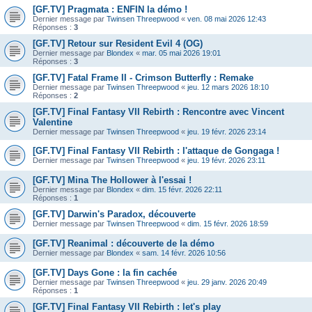
[GF.TV] Pragmata : ENFIN la démo !
Dernier message par
Twinsen Threepwood
«
ven. 08 mai 2026 12:43
Réponses :
3
[GF.TV] Retour sur Resident Evil 4 (OG)
Dernier message par
Blondex
«
mar. 05 mai 2026 19:01
Réponses :
3
[GF.TV] Fatal Frame II - Crimson Butterfly : Remake
Dernier message par
Twinsen Threepwood
«
jeu. 12 mars 2026 18:10
Réponses :
2
[GF.TV] Final Fantasy VII Rebirth : Rencontre avec Vincent
Valentine
Dernier message par
Twinsen Threepwood
«
jeu. 19 févr. 2026 23:14
[GF.TV] Final Fantasy VII Rebirth : l'attaque de Gongaga !
Dernier message par
Twinsen Threepwood
«
jeu. 19 févr. 2026 23:11
[GF.TV] Mina The Hollower à l'essai !
Dernier message par
Blondex
«
dim. 15 févr. 2026 22:11
Réponses :
1
[GF.TV] Darwin's Paradox, découverte
Dernier message par
Twinsen Threepwood
«
dim. 15 févr. 2026 18:59
[GF.TV] Reanimal : découverte de la démo
Dernier message par
Blondex
«
sam. 14 févr. 2026 10:56
[GF.TV] Days Gone : la fin cachée
Dernier message par
Twinsen Threepwood
«
jeu. 29 janv. 2026 20:49
Réponses :
1
[GF.TV] Final Fantasy VII Rebirth : let's play