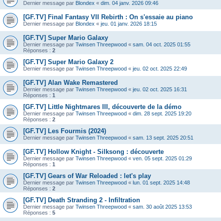
Dernier message par
Blondex
«
dim. 04 janv. 2026 09:46
[GF.TV] Final Fantasy VII Rebirth : On s'essaie au piano
Dernier message par
Blondex
«
jeu. 01 janv. 2026 18:15
[GF.TV] Super Mario Galaxy
Dernier message par
Twinsen Threepwood
«
sam. 04 oct. 2025 01:55
Réponses :
2
[GF.TV] Super Mario Galaxy 2
Dernier message par
Twinsen Threepwood
«
jeu. 02 oct. 2025 22:49
[GF.TV] Alan Wake Remastered
Dernier message par
Twinsen Threepwood
«
jeu. 02 oct. 2025 16:31
Réponses :
1
[GF.TV] Little Nightmares III, découverte de la démo
Dernier message par
Twinsen Threepwood
«
dim. 28 sept. 2025 19:20
Réponses :
2
[GF.TV] Les Fourmis (2024)
Dernier message par
Twinsen Threepwood
«
sam. 13 sept. 2025 20:51
[GF.TV] Hollow Knight - Silksong : découverte
Dernier message par
Twinsen Threepwood
«
ven. 05 sept. 2025 01:29
Réponses :
1
[GF.TV] Gears of War Reloaded : let's play
Dernier message par
Twinsen Threepwood
«
lun. 01 sept. 2025 14:48
Réponses :
2
[GF.TV] Death Stranding 2 - Infiltration
Dernier message par
Twinsen Threepwood
«
sam. 30 août 2025 13:53
Réponses :
5