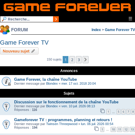
☰
FORUM
Index
>
Game Forever TV
Game Forever TV
Nouveau sujet
1
2
3
Suivante
150 sujets
Annonces
Game Forever, la chaîne YouTube
Dernier message par
Blondex
«
mer. 17 oct. 2018 20:04
Sujets
Discussion sur le fonctionnement de la chaîne YouTube
Dernier message par
Blondex
«
ven. 10 juil. 2026 08:13
Réponses :
116
1
5
6
7
8
…
Gameforever TV : programmes, planning et retours !
Dernier message par
Twinsen Threepwood
«
lun. 06 juil. 2026 00:54
Réponses :
194
1
10
11
12
13
…