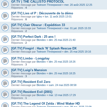
GF.TV | THE CALLISTO PROTOCOL
Dernier message par
Twinsen Threepwood
«
mer. 20 août 2025 12:25
Réponses :
4
[GF.TV] Lies of P : Découverte de la démo
Dernier message par
Iglou
«
lun. 11 août 2025 13:01
Réponses :
8
[GF.TV] Clair Obscur : Expédition 33
Dernier message par
Twinsen Threepwood
«
mar. 01 juil. 2025 15:33
Réponses :
2
[GF.TV] Perfect Dark : 25 ans !
Dernier message par
Blondex
«
dim. 25 mai 2025 21:40
Réponses :
2
[GF.TV] Firegirl : Hack 'N' Splash Rescue DX
Dernier message par
Twinsen Threepwood
«
dim. 25 mai 2025 19:16
[GF.TV] Limbo - Longplay
Dernier message par
Blondex
«
dim. 25 mai 2025 18:26
Réponses :
3
[GF.TV] Luigi's Mansion
Dernier message par
Blondex
«
dim. 25 mai 2025 18:25
Réponses :
3
[GF.TV] Resident Evil Zero
Dernier message par
Blondex
«
sam. 24 mai 2025 08:58
[GF.TV] Resident Evil (2001)
Dernier message par
Blondex
«
mar. 13 mai 2025 17:29
Réponses :
1
[GF.TV] The Legend Of Zelda : Wind Waker HD
Dernier message par
Twinsen Threepwood
«
mar. 08 avr. 2025 22:09