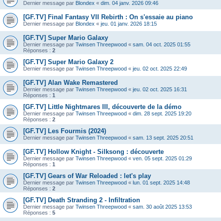
Dernier message par
Blondex
«
dim. 04 janv. 2026 09:46
[GF.TV] Final Fantasy VII Rebirth : On s'essaie au piano
Dernier message par
Blondex
«
jeu. 01 janv. 2026 18:15
[GF.TV] Super Mario Galaxy
Dernier message par
Twinsen Threepwood
«
sam. 04 oct. 2025 01:55
Réponses :
2
[GF.TV] Super Mario Galaxy 2
Dernier message par
Twinsen Threepwood
«
jeu. 02 oct. 2025 22:49
[GF.TV] Alan Wake Remastered
Dernier message par
Twinsen Threepwood
«
jeu. 02 oct. 2025 16:31
Réponses :
1
[GF.TV] Little Nightmares III, découverte de la démo
Dernier message par
Twinsen Threepwood
«
dim. 28 sept. 2025 19:20
Réponses :
2
[GF.TV] Les Fourmis (2024)
Dernier message par
Twinsen Threepwood
«
sam. 13 sept. 2025 20:51
[GF.TV] Hollow Knight - Silksong : découverte
Dernier message par
Twinsen Threepwood
«
ven. 05 sept. 2025 01:29
Réponses :
1
[GF.TV] Gears of War Reloaded : let's play
Dernier message par
Twinsen Threepwood
«
lun. 01 sept. 2025 14:48
Réponses :
2
[GF.TV] Death Stranding 2 - Infiltration
Dernier message par
Twinsen Threepwood
«
sam. 30 août 2025 13:53
Réponses :
5