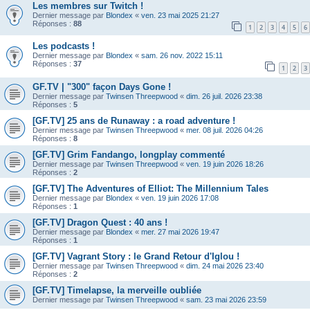
Les membres sur Twitch !
Dernier message par
Blondex
«
ven. 23 mai 2025 21:27
Réponses :
88
1
2
3
4
5
6
Les podcasts !
Dernier message par
Blondex
«
sam. 26 nov. 2022 15:11
Réponses :
37
1
2
3
GF.TV | "300" façon Days Gone !
Dernier message par
Twinsen Threepwood
«
dim. 26 juil. 2026 23:38
Réponses :
5
[GF.TV] 25 ans de Runaway : a road adventure !
Dernier message par
Twinsen Threepwood
«
mer. 08 juil. 2026 04:26
Réponses :
8
[GF.TV] Grim Fandango, longplay commenté
Dernier message par
Twinsen Threepwood
«
ven. 19 juin 2026 18:26
Réponses :
2
[GF.TV] The Adventures of Elliot: The Millennium Tales
Dernier message par
Blondex
«
ven. 19 juin 2026 17:08
Réponses :
1
[GF.TV] Dragon Quest : 40 ans !
Dernier message par
Blondex
«
mer. 27 mai 2026 19:47
Réponses :
1
[GF.TV] Vagrant Story : le Grand Retour d'Iglou !
Dernier message par
Twinsen Threepwood
«
dim. 24 mai 2026 23:40
Réponses :
2
[GF.TV] Timelapse, la merveille oubliée
Dernier message par
Twinsen Threepwood
«
sam. 23 mai 2026 23:59