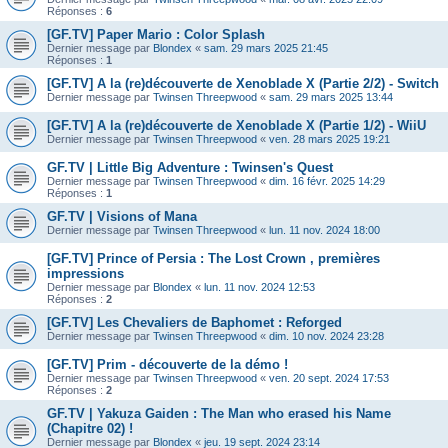
Réponses :
6
[GF.TV] Paper Mario : Color Splash
Dernier message par
Blondex
«
sam. 29 mars 2025 21:45
Réponses :
1
[GF.TV] A la (re)découverte de Xenoblade X (Partie 2/2) - Switch
Dernier message par
Twinsen Threepwood
«
sam. 29 mars 2025 13:44
[GF.TV] A la (re)découverte de Xenoblade X (Partie 1/2) - WiiU
Dernier message par
Twinsen Threepwood
«
ven. 28 mars 2025 19:21
GF.TV | Little Big Adventure : Twinsen's Quest
Dernier message par
Twinsen Threepwood
«
dim. 16 févr. 2025 14:29
Réponses :
1
GF.TV | Visions of Mana
Dernier message par
Twinsen Threepwood
«
lun. 11 nov. 2024 18:00
[GF.TV] Prince of Persia : The Lost Crown , premières
impressions
Dernier message par
Blondex
«
lun. 11 nov. 2024 12:53
Réponses :
2
[GF.TV] Les Chevaliers de Baphomet : Reforged
Dernier message par
Twinsen Threepwood
«
dim. 10 nov. 2024 23:28
[GF.TV] Prim - découverte de la démo !
Dernier message par
Twinsen Threepwood
«
ven. 20 sept. 2024 17:53
Réponses :
2
GF.TV | Yakuza Gaiden : The Man who erased his Name
(Chapitre 02) !
Dernier message par
Blondex
«
jeu. 19 sept. 2024 23:14