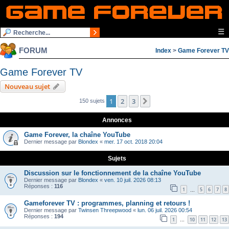
☰
FORUM
Index
>
Game Forever TV
Game Forever TV
Nouveau sujet
1
2
3
Suivante
150 sujets
Annonces
Game Forever, la chaîne YouTube
Dernier message par
Blondex
«
mer. 17 oct. 2018 20:04
Sujets
Discussion sur le fonctionnement de la chaîne YouTube
Dernier message par
Blondex
«
ven. 10 juil. 2026 08:13
Réponses :
116
1
5
6
7
8
…
Gameforever TV : programmes, planning et retours !
Dernier message par
Twinsen Threepwood
«
lun. 06 juil. 2026 00:54
Réponses :
194
1
10
11
12
13
…