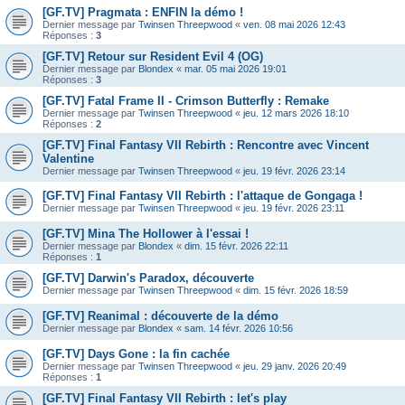
[GF.TV] Pragmata : ENFIN la démo !
Dernier message par
Twinsen Threepwood
«
ven. 08 mai 2026 12:43
Réponses :
3
[GF.TV] Retour sur Resident Evil 4 (OG)
Dernier message par
Blondex
«
mar. 05 mai 2026 19:01
Réponses :
3
[GF.TV] Fatal Frame II - Crimson Butterfly : Remake
Dernier message par
Twinsen Threepwood
«
jeu. 12 mars 2026 18:10
Réponses :
2
[GF.TV] Final Fantasy VII Rebirth : Rencontre avec Vincent
Valentine
Dernier message par
Twinsen Threepwood
«
jeu. 19 févr. 2026 23:14
[GF.TV] Final Fantasy VII Rebirth : l'attaque de Gongaga !
Dernier message par
Twinsen Threepwood
«
jeu. 19 févr. 2026 23:11
[GF.TV] Mina The Hollower à l'essai !
Dernier message par
Blondex
«
dim. 15 févr. 2026 22:11
Réponses :
1
[GF.TV] Darwin's Paradox, découverte
Dernier message par
Twinsen Threepwood
«
dim. 15 févr. 2026 18:59
[GF.TV] Reanimal : découverte de la démo
Dernier message par
Blondex
«
sam. 14 févr. 2026 10:56
[GF.TV] Days Gone : la fin cachée
Dernier message par
Twinsen Threepwood
«
jeu. 29 janv. 2026 20:49
Réponses :
1
[GF.TV] Final Fantasy VII Rebirth : let's play