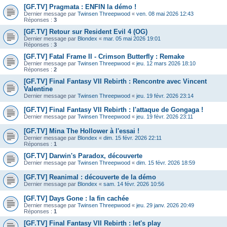
[GF.TV] Pragmata : ENFIN la démo !
Dernier message par
Twinsen Threepwood
«
ven. 08 mai 2026 12:43
Réponses :
3
[GF.TV] Retour sur Resident Evil 4 (OG)
Dernier message par
Blondex
«
mar. 05 mai 2026 19:01
Réponses :
3
[GF.TV] Fatal Frame II - Crimson Butterfly : Remake
Dernier message par
Twinsen Threepwood
«
jeu. 12 mars 2026 18:10
Réponses :
2
[GF.TV] Final Fantasy VII Rebirth : Rencontre avec Vincent
Valentine
Dernier message par
Twinsen Threepwood
«
jeu. 19 févr. 2026 23:14
[GF.TV] Final Fantasy VII Rebirth : l'attaque de Gongaga !
Dernier message par
Twinsen Threepwood
«
jeu. 19 févr. 2026 23:11
[GF.TV] Mina The Hollower à l'essai !
Dernier message par
Blondex
«
dim. 15 févr. 2026 22:11
Réponses :
1
[GF.TV] Darwin's Paradox, découverte
Dernier message par
Twinsen Threepwood
«
dim. 15 févr. 2026 18:59
[GF.TV] Reanimal : découverte de la démo
Dernier message par
Blondex
«
sam. 14 févr. 2026 10:56
[GF.TV] Days Gone : la fin cachée
Dernier message par
Twinsen Threepwood
«
jeu. 29 janv. 2026 20:49
Réponses :
1
[GF.TV] Final Fantasy VII Rebirth : let's play