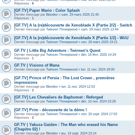
Réponses :
6
[GF.TV] Paper Mario : Color Splash
Dernier message par
Blondex
«
sam. 29 mars 2025 21:45
Réponses :
1
[GF.TV] A la (re)découverte de Xenoblade X (Partie 2/2) - Switch
Dernier message par
Twinsen Threepwood
«
sam. 29 mars 2025 13:44
[GF.TV] A la (re)découverte de Xenoblade X (Partie 1/2) - WiiU
Dernier message par
Twinsen Threepwood
«
ven. 28 mars 2025 19:21
GF.TV | Little Big Adventure : Twinsen's Quest
Dernier message par
Twinsen Threepwood
«
dim. 16 févr. 2025 14:29
Réponses :
1
GF.TV | Visions of Mana
Dernier message par
Twinsen Threepwood
«
lun. 11 nov. 2024 18:00
[GF.TV] Prince of Persia : The Lost Crown , premières
impressions
Dernier message par
Blondex
«
lun. 11 nov. 2024 12:53
Réponses :
2
[GF.TV] Les Chevaliers de Baphomet : Reforged
Dernier message par
Twinsen Threepwood
«
dim. 10 nov. 2024 23:28
[GF.TV] Prim - découverte de la démo !
Dernier message par
Twinsen Threepwood
«
ven. 20 sept. 2024 17:53
Réponses :
2
GF.TV | Yakuza Gaiden : The Man who erased his Name
(Chapitre 02) !
Dernier message par
Blondex
«
jeu. 19 sept. 2024 23:14