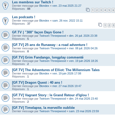
Les membres sur Twitch !
Dernier message par
Blondex
«
ven. 23 mai 2025 21:27
Réponses :
88
1
2
3
4
5
6
Les podcasts !
Dernier message par
Blondex
«
sam. 26 nov. 2022 15:11
Réponses :
37
1
2
3
GF.TV | "300" façon Days Gone !
Dernier message par
Twinsen Threepwood
«
dim. 26 juil. 2026 23:38
Réponses :
5
[GF.TV] 25 ans de Runaway : a road adventure !
Dernier message par
Twinsen Threepwood
«
mer. 08 juil. 2026 04:26
Réponses :
8
[GF.TV] Grim Fandango, longplay commenté
Dernier message par
Twinsen Threepwood
«
ven. 19 juin 2026 18:26
Réponses :
2
[GF.TV] The Adventures of Elliot: The Millennium Tales
Dernier message par
Blondex
«
ven. 19 juin 2026 17:08
Réponses :
1
[GF.TV] Dragon Quest : 40 ans !
Dernier message par
Blondex
«
mer. 27 mai 2026 19:47
Réponses :
1
[GF.TV] Vagrant Story : le Grand Retour d'Iglou !
Dernier message par
Twinsen Threepwood
«
dim. 24 mai 2026 23:40
Réponses :
2
[GF.TV] Timelapse, la merveille oubliée
Dernier message par
Twinsen Threepwood
«
sam. 23 mai 2026 23:59