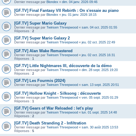
Dernier message par
Blondex
«
dim. 04 janv. 2026 09:46
[GF.TV] Final Fantasy VII Rebirth : On s'essaie au piano
Dernier message par
Blondex
«
jeu. 01 janv. 2026 18:15
[GF.TV] Super Mario Galaxy
Dernier message par
Twinsen Threepwood
«
sam. 04 oct. 2025 01:55
Réponses :
2
[GF.TV] Super Mario Galaxy 2
Dernier message par
Twinsen Threepwood
«
jeu. 02 oct. 2025 22:49
[GF.TV] Alan Wake Remastered
Dernier message par
Twinsen Threepwood
«
jeu. 02 oct. 2025 16:31
Réponses :
1
[GF.TV] Little Nightmares III, découverte de la démo
Dernier message par
Twinsen Threepwood
«
dim. 28 sept. 2025 19:20
Réponses :
2
[GF.TV] Les Fourmis (2024)
Dernier message par
Twinsen Threepwood
«
sam. 13 sept. 2025 20:51
[GF.TV] Hollow Knight - Silksong : découverte
Dernier message par
Twinsen Threepwood
«
ven. 05 sept. 2025 01:29
Réponses :
1
[GF.TV] Gears of War Reloaded : let's play
Dernier message par
Twinsen Threepwood
«
lun. 01 sept. 2025 14:48
Réponses :
2
[GF.TV] Death Stranding 2 - Infiltration
Dernier message par
Twinsen Threepwood
«
sam. 30 août 2025 13:53
Réponses :
5