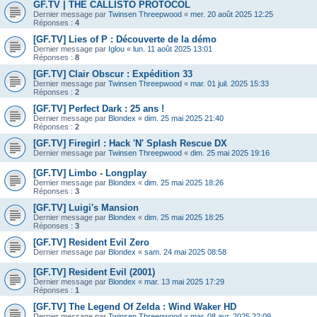
GF.TV | THE CALLISTO PROTOCOL
Dernier message par
Twinsen Threepwood
«
mer. 20 août 2025 12:25
Réponses :
4
[GF.TV] Lies of P : Découverte de la démo
Dernier message par
Iglou
«
lun. 11 août 2025 13:01
Réponses :
8
[GF.TV] Clair Obscur : Expédition 33
Dernier message par
Twinsen Threepwood
«
mar. 01 juil. 2025 15:33
Réponses :
2
[GF.TV] Perfect Dark : 25 ans !
Dernier message par
Blondex
«
dim. 25 mai 2025 21:40
Réponses :
2
[GF.TV] Firegirl : Hack 'N' Splash Rescue DX
Dernier message par
Twinsen Threepwood
«
dim. 25 mai 2025 19:16
[GF.TV] Limbo - Longplay
Dernier message par
Blondex
«
dim. 25 mai 2025 18:26
Réponses :
3
[GF.TV] Luigi's Mansion
Dernier message par
Blondex
«
dim. 25 mai 2025 18:25
Réponses :
3
[GF.TV] Resident Evil Zero
Dernier message par
Blondex
«
sam. 24 mai 2025 08:58
[GF.TV] Resident Evil (2001)
Dernier message par
Blondex
«
mar. 13 mai 2025 17:29
Réponses :
1
[GF.TV] The Legend Of Zelda : Wind Waker HD
Dernier message par
Twinsen Threepwood
«
mar. 08 avr. 2025 22:09