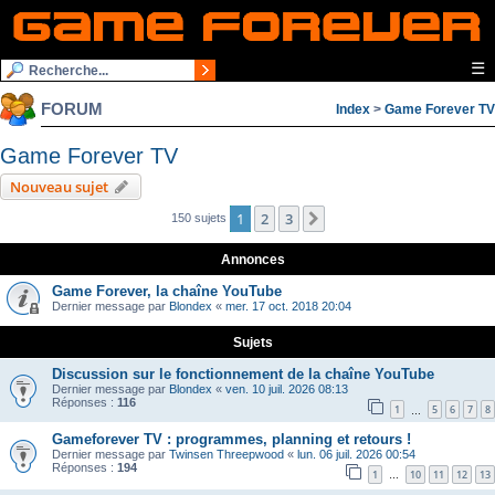
☰
FORUM
Index
>
Game Forever TV
Game Forever TV
Nouveau sujet
1
2
3
Suivante
150 sujets
Annonces
Game Forever, la chaîne YouTube
Dernier message par
Blondex
«
mer. 17 oct. 2018 20:04
Sujets
Discussion sur le fonctionnement de la chaîne YouTube
Dernier message par
Blondex
«
ven. 10 juil. 2026 08:13
Réponses :
116
1
5
6
7
8
…
Gameforever TV : programmes, planning et retours !
Dernier message par
Twinsen Threepwood
«
lun. 06 juil. 2026 00:54
Réponses :
194
1
10
11
12
13
…