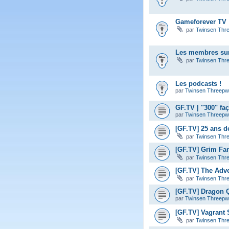
Gameforever TV :
par
Twinsen Thr
Les membres sur
par
Twinsen Thr
Les podcasts !
par
Twinsen Threep
GF.TV | "300" fa
par
Twinsen Threep
[GF.TV] 25 ans d
par
Twinsen Thr
[GF.TV] Grim Fa
par
Twinsen Thr
[GF.TV] The Adve
par
Twinsen Thr
[GF.TV] Dragon Q
par
Twinsen Threep
[GF.TV] Vagrant S
par
Twinsen Thr