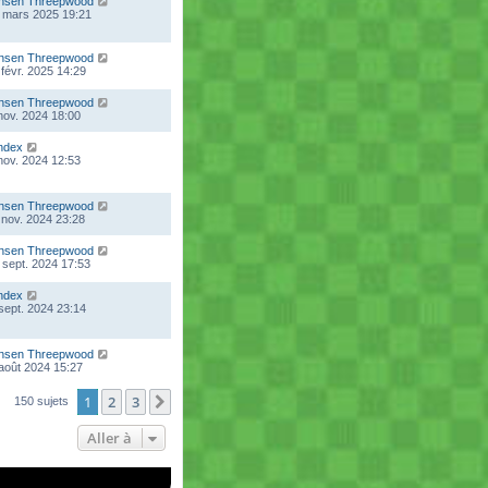
nsen Threepwood
 mars 2025 19:21
nsen Threepwood
 févr. 2025 14:29
nsen Threepwood
 nov. 2024 18:00
ndex
 nov. 2024 12:53
nsen Threepwood
 nov. 2024 23:28
nsen Threepwood
 sept. 2024 17:53
ndex
 sept. 2024 23:14
nsen Threepwood
 août 2024 15:27
1
2
3
Suivante
150 sujets
Aller à