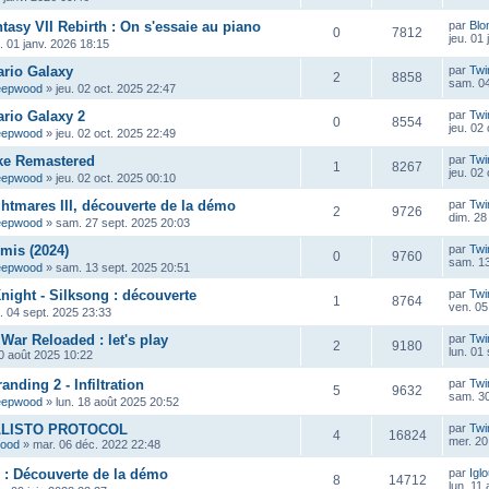
tasy VII Rebirth : On s'essaie au piano
par
Blo
0
7812
jeu. 01
u. 01 janv. 2026 18:15
ario Galaxy
par
Twi
2
8858
sam. 04
eepwood
»
jeu. 02 oct. 2025 22:47
rio Galaxy 2
par
Twi
0
8554
jeu. 02
eepwood
»
jeu. 02 oct. 2025 22:49
ke Remastered
par
Twi
1
8267
jeu. 02
eepwood
»
jeu. 02 oct. 2025 00:10
ghtmares III, découverte de la démo
par
Twi
2
9726
dim. 28
eepwood
»
sam. 27 sept. 2025 20:03
mis (2024)
par
Twi
0
9760
sam. 13
eepwood
»
sam. 13 sept. 2025 20:51
night - Silksong : découverte
par
Twi
1
8764
ven. 05
u. 04 sept. 2025 23:33
War Reloaded : let's play
par
Twi
2
9180
lun. 01
0 août 2025 10:22
anding 2 - Infiltration
par
Twi
5
9632
sam. 30
eepwood
»
lun. 18 août 2025 20:52
ALLISTO PROTOCOL
par
Twi
4
16824
mer. 20
wood
»
mar. 06 déc. 2022 22:48
P : Découverte de la démo
par
Igl
8
14712
lun. 11