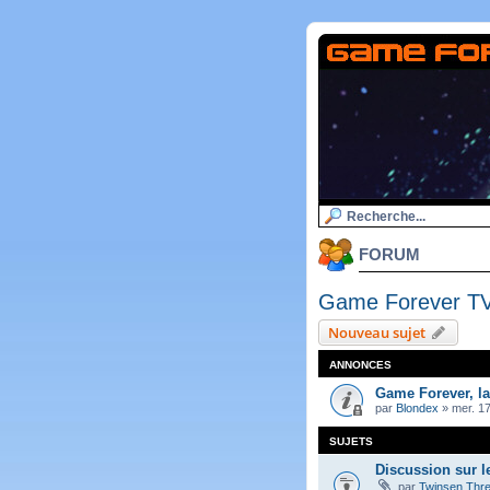
FORUM
Game Forever T
Nouveau sujet
ANNONCES
Game Forever, l
par
Blondex
»
mer. 17
SUJETS
Discussion sur l
par
Twinsen Thr