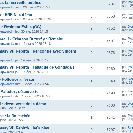
e, la merveille oubliée
par
Twi
0
5287
sam. 23
eepwood
»
sam. 23 mai 2026 23:59
 : ENFIN la démo !
par
Twi
3
8368
ven. 08
eepwood
»
sam. 07 févr. 2026 20:25
ur Resident Evil 4 (OG)
par
Blo
3
7652
mar. 05
eepwood
»
jeu. 30 avr. 2026 14:15
ame II - Crimson Butterfly : Remake
par
Twi
2
7851
jeu. 12
eepwood
»
mer. 11 mars 2026 23:18
ntasy VII Rebirth : Rencontre avec Vincent
par
Twi
0
9576
jeu. 19
eepwood
»
jeu. 19 févr. 2026 23:14
tasy VII Rebirth : l'attaque de Gongaga !
par
Twi
0
7960
jeu. 19
eepwood
»
jeu. 19 févr. 2026 23:11
Hollower à l'essai !
par
Blo
1
8040
dim. 15
eepwood
»
dim. 15 févr. 2026 20:47
 Paradox, découverte
par
Twi
0
7498
dim. 15
eepwood
»
dim. 15 févr. 2026 18:59
 : découverte de la démo
par
Blo
0
7608
sam. 14
 févr. 2026 10:56
e : la fin cachée
par
Twi
1
8241
jeu. 29
 janv. 2026 01:22
tasy VII Rebirth : let's play
par
Blo
0
7797
dim. 04
 janv. 2026 09:46