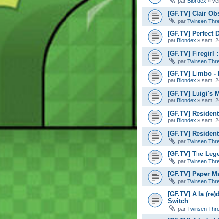
par
Blondex
»
ve
[GF.TV] Clair Ob
par
Twinsen Thr
[GF.TV] Perfect D
par
Blondex
»
sam. 2
[GF.TV] Firegirl
par
Twinsen Thr
[GF.TV] Limbo -
par
Blondex
»
sam. 2
[GF.TV] Luigi's 
par
Blondex
»
sam. 2
[GF.TV] Resident
par
Blondex
»
sam. 2
[GF.TV] Resident 
par
Twinsen Thr
[GF.TV] The Leg
par
Twinsen Thr
[GF.TV] Paper Ma
par
Twinsen Thr
[GF.TV] A la (re)
Switch
par
Twinsen Thr