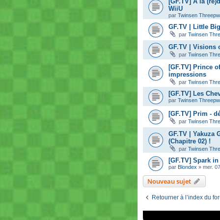
[GF.TV] A la (re)
WiiU
par
Twinsen Threep
GF.TV | Little B
par
Twinsen Thr
GF.TV | Visions 
par
Twinsen Thr
[GF.TV] Prince o
impressions
par
Twinsen Thr
[GF.TV] Les Chev
par
Twinsen Threep
[GF.TV] Prim - d
par
Twinsen Thr
GF.TV | Yakuza 
(Chapitre 02) !
par
Twinsen Thr
[GF.TV] Spark in
par
Blondex
»
mer. 0
Nouveau sujet
Retourner à l’index du fo