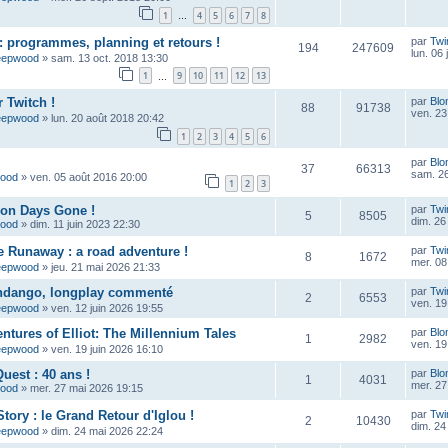
1
4
5
6
7
8
…
 programmes, planning et retours !
par
Twi
194
247609
lun. 06 
eepwood
»
sam. 13 oct. 2018 13:30
1
9
10
11
12
13
…
 Twitch !
par
Blo
88
91738
ven. 23
eepwood
»
lun. 20 août 2018 20:42
1
2
3
4
5
6
par
Blo
37
66313
sam. 26
wood
»
ven. 05 août 2016 20:00
1
2
3
çon Days Gone !
par
Twi
5
8505
dim. 26 
wood
»
dim. 11 juin 2023 22:30
e Runaway : a road adventure !
par
Twi
8
1672
mer. 08 
eepwood
»
jeu. 21 mai 2026 21:33
ndango, longplay commenté
par
Twi
2
6553
ven. 19
eepwood
»
ven. 12 juin 2026 19:55
ntures of Elliot: The Millennium Tales
par
Blo
1
2982
ven. 19
eepwood
»
ven. 19 juin 2026 16:10
uest : 40 ans !
par
Blo
1
4031
mer. 27
wood
»
mer. 27 mai 2026 19:15
tory : le Grand Retour d'Iglou !
par
Twi
2
10430
dim. 24
eepwood
»
dim. 24 mai 2026 22:24