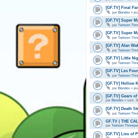
[GF.TV] Final Fan
par
Blondex
»
je
[GF.TV] Super M
par
Twinsen Thr
[GF.TV] Super Ma
par
Twinsen Thr
[GF.TV] Alan Wa
par
Twinsen Thr
[GF.TV] Little Ni
par
Twinsen Thr
[GF.TV] Les Four
par
Twinsen Thr
[GF.TV] Hollow K
par
Blondex
»
je
[GF.TV] Gears of 
par
Blondex
»
sam. 3
[GF.TV] Death Str
par
Twinsen Thr
GF.TV | THE C
par
Twinsen Threep
[GF.TV] Lies of 