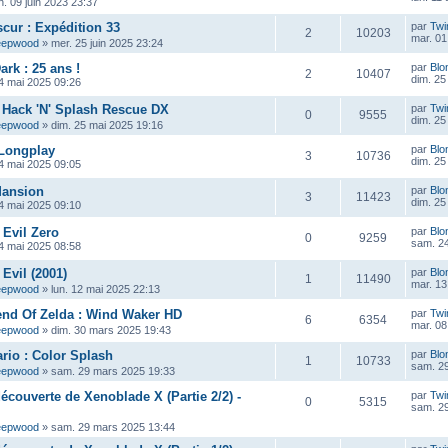
n. 09 juin 2023 23:37
scur : Expédition 33
par
Twi
2
10203
mar. 01 
eepwood
»
mer. 25 juin 2025 23:24
ark : 25 ans !
par
Blo
2
10407
dim. 25
4 mai 2025 09:26
 : Hack 'N' Splash Rescue DX
par
Twi
0
9555
dim. 25
eepwood
»
dim. 25 mai 2025 19:16
 Longplay
par
Blo
3
10736
dim. 25
4 mai 2025 09:05
Mansion
par
Blo
3
11423
dim. 25
4 mai 2025 09:10
 Evil Zero
par
Blo
0
9259
sam. 24
4 mai 2025 08:58
Evil (2001)
par
Blo
1
11490
mar. 13
eepwood
»
lun. 12 mai 2025 22:13
end Of Zelda : Wind Waker HD
par
Twi
6
6354
mar. 08
eepwood
»
dim. 30 mars 2025 19:43
rio : Color Splash
par
Blo
1
10733
sam. 2
eepwood
»
sam. 29 mars 2025 19:33
découverte de Xenoblade X (Partie 2/2) -
par
Twi
0
5315
sam. 2
eepwood
»
sam. 29 mars 2025 13:44