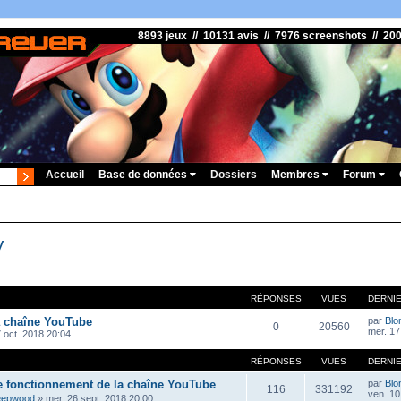
8893 jeux // 10131 avis // 7976 screenshots // 20
Accueil
Base de données
Dossiers
Membres
Forum
V
RÉPONSES
VUES
DERNI
a chaîne YouTube
par
Blo
0
20560
mer. 17
 oct. 2018 20:04
RÉPONSES
VUES
DERNI
e fonctionnement de la chaîne YouTube
par
Blo
116
331192
ven. 10 
eepwood
»
mer. 26 sept. 2018 20:00