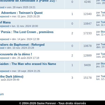
découverte de Xenoblade X (Partie 1/2) -
par
Twi
0
4246
ven. 28
wood
»
ven. 28 mars 2025 19:21
ig Adventure : Twinsen's Quest
par
Twi
1
12340
dim. 16
eepwood
»
mer. 01 janv. 2025 20:28
of Mana
par
Twi
0
10847
lun. 11
eepwood
»
lun. 11 nov. 2024 18:00
f Persia : The Lost Crown , premières
par
Blo
2
17233
lun. 11
eepwood
»
dim. 14 janv. 2024 12:38
aliers de Baphomet : Reforged
par
Twi
0
10678
dim. 10
wood
»
dim. 10 nov. 2024 23:28
écouverte de la démo !
par
Twi
2
12889
ven. 20
eepwood
»
dim. 25 août 2024 17:18
Gaiden : The Man who erased his Name
par
Blo
1
9409
jeu. 19
eepwood
»
mer. 18 sept. 2024 21:25
 the Dark (démo)
par
Twi
3
15178
lun. 12
7 août 2024 09:49
rum
© 2004-
2026 Game Forever - Tous droits réservés