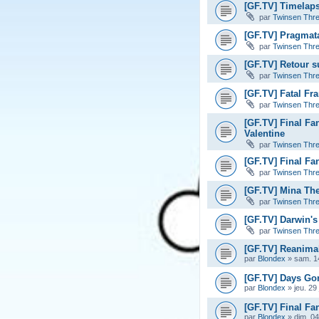
[GF.TV] Timelaps
par
Twinsen Thr
[GF.TV] Pragmata
par
Twinsen Thr
[GF.TV] Retour s
par
Twinsen Thr
[GF.TV] Fatal Fr
par
Twinsen Thr
[GF.TV] Final Fa
Valentine
par
Twinsen Thr
[GF.TV] Final Fan
par
Twinsen Thr
[GF.TV] Mina The 
par
Twinsen Thr
[GF.TV] Darwin's
par
Twinsen Thr
[GF.TV] Reanimal
par
Blondex
»
sam. 14
[GF.TV] Days Gon
par
Blondex
»
jeu. 29
[GF.TV] Final Fan
par
Blondex
»
dim. 04