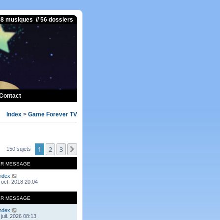
08 musiques // 56 dossiers
Contact
Index
>
Game Forever TV
1
2
3
Suivante
150 sujets
ER MESSAGE
ndex
 oct. 2018 20:04
ER MESSAGE
ndex
juil. 2026 08:13