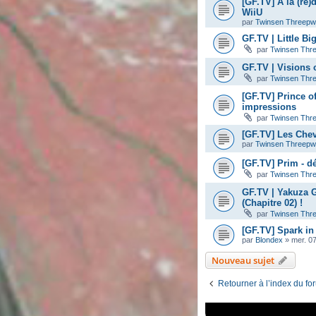
[GF.TV] A la (re)
WiiU
par
Twinsen Threep
GF.TV | Little B
par
Twinsen Thr
GF.TV | Visions 
par
Twinsen Thr
[GF.TV] Prince o
impressions
par
Twinsen Thr
[GF.TV] Les Chev
par
Twinsen Threep
[GF.TV] Prim - d
par
Twinsen Thr
GF.TV | Yakuza 
(Chapitre 02) !
par
Twinsen Thr
[GF.TV] Spark in
par
Blondex
»
mer. 0
Nouveau sujet
Retourner à l’index du fo