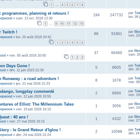
1
4
5
6
7
8
…
 programmes, planning et retours !
par
Twi
194
247732
lun. 06 
eepwood
»
sam. 13 oct. 2018 13:30
1
9
10
11
12
13
…
 Twitch !
par
Blo
88
91861
ven. 23
eepwood
»
lun. 20 août 2018 20:42
1
2
3
4
5
6
par
Blo
37
66460
sam. 26
wood
»
ven. 05 août 2016 20:00
1
2
3
çon Days Gone !
par
Twi
5
8605
dim. 26 
wood
»
dim. 11 juin 2023 22:30
e Runaway : a road adventure !
par
Twi
8
1678
mer. 08 
eepwood
»
jeu. 21 mai 2026 21:33
ndango, longplay commenté
par
Twi
2
6694
ven. 19
eepwood
»
ven. 12 juin 2026 19:55
ntures of Elliot: The Millennium Tales
par
Blo
1
3056
ven. 19
eepwood
»
ven. 19 juin 2026 16:10
uest : 40 ans !
par
Blo
1
4102
mer. 27
wood
»
mer. 27 mai 2026 19:15
tory : le Grand Retour d'Iglou !
par
Twi
2
10588
dim. 24
eepwood
»
dim. 24 mai 2026 22:24