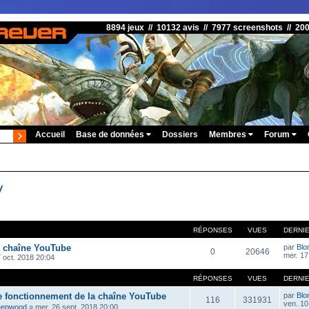
8894 jeux // 10132 avis // 7977 screenshots // 20
Accueil
Base de données
Dossiers
Membres
Forum
V
RÉPONSES
VUES
DERNI
a chaîne YouTube
par
Blo
0
20646
mer. 17
 oct. 2018 20:04
RÉPONSES
VUES
DERNI
e fonctionnement de la chaîne YouTube
par
Blo
116
331931
ven. 10 
eepwood
»
mer. 26 sept. 2018 20:00