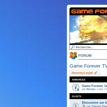
FORUM
Game Forever T
Nouveau sujet
ANNONCES
Game Forever, l
par
Blondex
»
mer. 17
SUJETS
Discussion sur l
par
Twinsen Thr