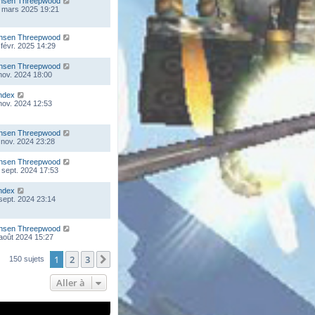
nsen Threepwood
 mars 2025 19:21
nsen Threepwood
 févr. 2025 14:29
nsen Threepwood
 nov. 2024 18:00
ndex
 nov. 2024 12:53
nsen Threepwood
 nov. 2024 23:28
nsen Threepwood
 sept. 2024 17:53
ndex
 sept. 2024 23:14
nsen Threepwood
 août 2024 15:27
1
2
3
Suivante
150 sujets
Aller à