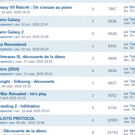
tasy VII Rebirth : On s'essaie au piano
par
Blo
0
7887
jeu. 01
u. 01 janv. 2026 18:15
ario Galaxy
par
Twi
2
8936
sam. 04
eepwood
»
jeu. 02 oct. 2025 22:47
rio Galaxy 2
par
Twi
0
8628
jeu. 02
eepwood
»
jeu. 02 oct. 2025 22:49
ke Remastered
par
Twi
1
8341
jeu. 02
eepwood
»
jeu. 02 oct. 2025 00:10
ghtmares III, découverte de la démo
par
Twi
2
9808
dim. 28
eepwood
»
sam. 27 sept. 2025 20:03
mis (2024)
par
Twi
0
9849
sam. 13
eepwood
»
sam. 13 sept. 2025 20:51
night - Silksong : découverte
par
Twi
1
8837
ven. 05
u. 04 sept. 2025 23:33
War Reloaded : let's play
par
Twi
2
9252
lun. 01
0 août 2025 10:22
anding 2 - Infiltration
par
Twi
5
9704
sam. 30
eepwood
»
lun. 18 août 2025 20:52
ALLISTO PROTOCOL
par
Twi
4
16900
mer. 20
wood
»
mar. 06 déc. 2022 22:48
P : Découverte de la démo
par
Igl
8
14745
lun. 11