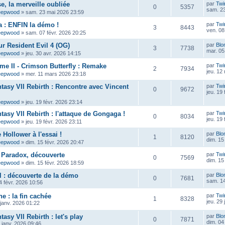
e, la merveille oubliée
par
Twi
0
5357
sam. 23
eepwood
»
sam. 23 mai 2026 23:59
 : ENFIN la démo !
par
Twi
3
8443
ven. 08
eepwood
»
sam. 07 févr. 2026 20:25
ur Resident Evil 4 (OG)
par
Blo
3
7738
mar. 05
eepwood
»
jeu. 30 avr. 2026 14:15
ame II - Crimson Butterfly : Remake
par
Twi
2
7934
jeu. 12
eepwood
»
mer. 11 mars 2026 23:18
ntasy VII Rebirth : Rencontre avec Vincent
par
Twi
0
9672
jeu. 19
eepwood
»
jeu. 19 févr. 2026 23:14
tasy VII Rebirth : l'attaque de Gongaga !
par
Twi
0
8034
jeu. 19
eepwood
»
jeu. 19 févr. 2026 23:11
Hollower à l'essai !
par
Blo
1
8120
dim. 15
eepwood
»
dim. 15 févr. 2026 20:47
 Paradox, découverte
par
Twi
0
7569
dim. 15
eepwood
»
dim. 15 févr. 2026 18:59
 : découverte de la démo
par
Blo
0
7681
sam. 14
 févr. 2026 10:56
e : la fin cachée
par
Twi
1
8328
jeu. 29
 janv. 2026 01:22
tasy VII Rebirth : let's play
par
Blo
0
7871
dim. 04
 janv. 2026 09:46