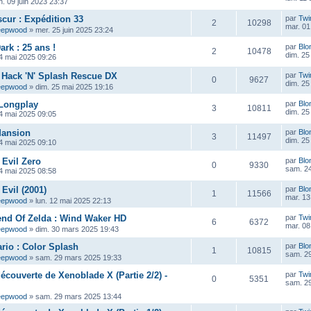
n. 09 juin 2023 23:37
scur : Expédition 33
par
Twi
2
10298
mar. 01 
eepwood
»
mer. 25 juin 2025 23:24
ark : 25 ans !
par
Blo
2
10478
dim. 25
4 mai 2025 09:26
 : Hack 'N' Splash Rescue DX
par
Twi
0
9627
dim. 25
eepwood
»
dim. 25 mai 2025 19:16
 Longplay
par
Blo
3
10811
dim. 25
4 mai 2025 09:05
Mansion
par
Blo
3
11497
dim. 25
4 mai 2025 09:10
 Evil Zero
par
Blo
0
9330
sam. 24
4 mai 2025 08:58
Evil (2001)
par
Blo
1
11566
mar. 13
eepwood
»
lun. 12 mai 2025 22:13
end Of Zelda : Wind Waker HD
par
Twi
6
6372
mar. 08
eepwood
»
dim. 30 mars 2025 19:43
rio : Color Splash
par
Blo
1
10815
sam. 2
eepwood
»
sam. 29 mars 2025 19:33
découverte de Xenoblade X (Partie 2/2) -
par
Twi
0
5351
sam. 2
eepwood
»
sam. 29 mars 2025 13:44