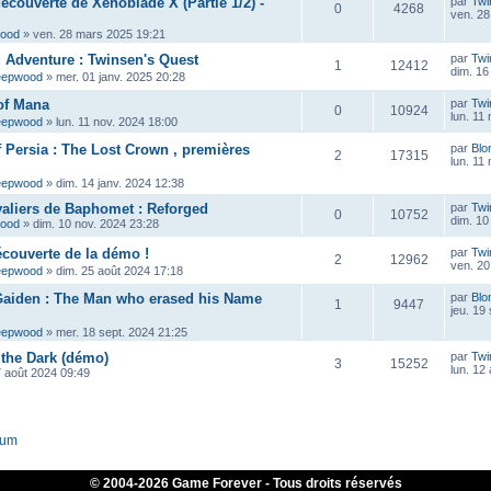
découverte de Xenoblade X (Partie 1/2) -
par
Twi
0
4268
ven. 28
wood
»
ven. 28 mars 2025 19:21
ig Adventure : Twinsen's Quest
par
Twi
1
12412
dim. 16
eepwood
»
mer. 01 janv. 2025 20:28
of Mana
par
Twi
0
10924
lun. 11
eepwood
»
lun. 11 nov. 2024 18:00
f Persia : The Lost Crown , premières
par
Blo
2
17315
lun. 11
eepwood
»
dim. 14 janv. 2024 12:38
aliers de Baphomet : Reforged
par
Twi
0
10752
dim. 10
wood
»
dim. 10 nov. 2024 23:28
écouverte de la démo !
par
Twi
2
12962
ven. 20
eepwood
»
dim. 25 août 2024 17:18
Gaiden : The Man who erased his Name
par
Blo
1
9447
jeu. 19
eepwood
»
mer. 18 sept. 2024 21:25
 the Dark (démo)
par
Twi
3
15252
lun. 12
7 août 2024 09:49
rum
© 2004-
2026 Game Forever - Tous droits réservés