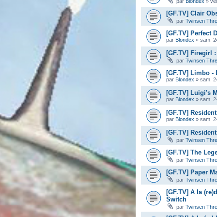
par
Blondex
»
ve
[GF.TV] Clair Ob
par
Twinsen Thr
[GF.TV] Perfect D
par
Blondex
»
sam. 2
[GF.TV] Firegirl
par
Twinsen Thr
[GF.TV] Limbo -
par
Blondex
»
sam. 2
[GF.TV] Luigi's 
par
Blondex
»
sam. 2
[GF.TV] Resident
par
Blondex
»
sam. 2
[GF.TV] Resident 
par
Twinsen Thr
[GF.TV] The Leg
par
Twinsen Thr
[GF.TV] Paper Ma
par
Twinsen Thr
[GF.TV] A la (re)
Switch
par
Twinsen Thr