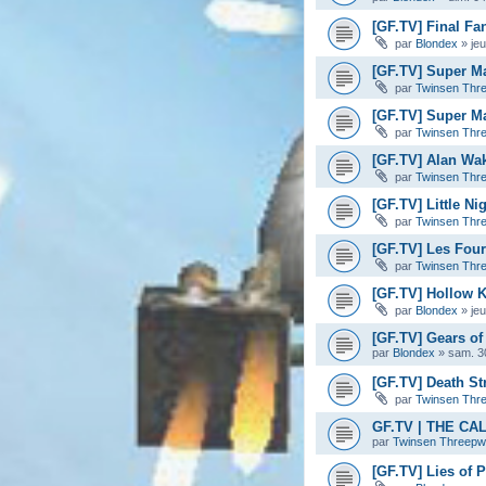
[GF.TV] Final Fan
par
Blondex
»
je
[GF.TV] Super M
par
Twinsen Thr
[GF.TV] Super Ma
par
Twinsen Thr
[GF.TV] Alan Wa
par
Twinsen Thr
[GF.TV] Little Ni
par
Twinsen Thr
[GF.TV] Les Four
par
Twinsen Thr
[GF.TV] Hollow K
par
Blondex
»
je
[GF.TV] Gears of 
par
Blondex
»
sam. 3
[GF.TV] Death Str
par
Twinsen Thr
GF.TV | THE C
par
Twinsen Threep
[GF.TV] Lies of 