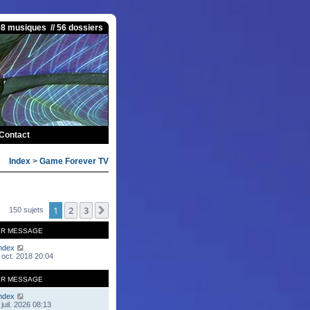
08 musiques // 56 dossiers
Contact
Index
>
Game Forever TV
1
2
3
Suivante
150 sujets
ER MESSAGE
ndex
 oct. 2018 20:04
ER MESSAGE
ndex
juil. 2026 08:13