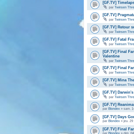
[GF.TV] Timelaps
par
Twinsen Thr
[GF.TV] Pragmata
par
Twinsen Thr
[GF.TV] Retour s
par
Twinsen Thr
[GF.TV] Fatal Fr
par
Twinsen Thr
[GF.TV] Final Fa
Valentine
par
Twinsen Thr
[GF.TV] Final Fan
par
Twinsen Thr
[GF.TV] Mina The 
par
Twinsen Thr
[GF.TV] Darwin's
par
Twinsen Thr
[GF.TV] Reanimal
par
Blondex
»
sam. 14
[GF.TV] Days Gon
par
Blondex
»
jeu. 29
[GF.TV] Final Fan
par
Blondex
»
dim. 04