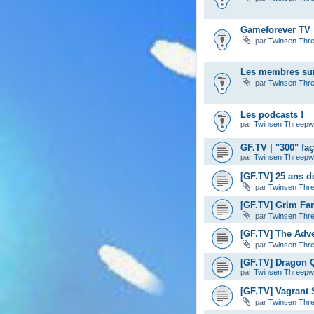
Gameforever TV :
par
Twinsen Thr
Les membres sur
par
Twinsen Thr
Les podcasts !
par
Twinsen Threep
GF.TV | "300" fa
par
Twinsen Threep
[GF.TV] 25 ans d
par
Twinsen Thr
[GF.TV] Grim Fa
par
Twinsen Thr
[GF.TV] The Adve
par
Twinsen Thr
[GF.TV] Dragon Q
par
Twinsen Threep
[GF.TV] Vagrant S
par
Twinsen Thr