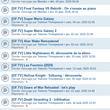
Dernier message par
Blondex
«
dim. 04 janv. 2026 09:46
[GF.TV] Final Fantasy VII Rebirth : On s'essaie au piano
Dernier message par
Blondex
«
jeu. 01 janv. 2026 18:15
[GF.TV] Super Mario Galaxy
Dernier message par
Twinsen Threepwood
«
sam. 04 oct. 2025 01:55
Réponses :
2
[GF.TV] Super Mario Galaxy 2
Dernier message par
Twinsen Threepwood
«
jeu. 02 oct. 2025 22:49
[GF.TV] Alan Wake Remastered
Dernier message par
Twinsen Threepwood
«
jeu. 02 oct. 2025 16:31
Réponses :
1
[GF.TV] Little Nightmares III, découverte de la démo
Dernier message par
Twinsen Threepwood
«
dim. 28 sept. 2025 19:20
Réponses :
2
[GF.TV] Les Fourmis (2024)
Dernier message par
Twinsen Threepwood
«
sam. 13 sept. 2025 20:51
[GF.TV] Hollow Knight - Silksong : découverte
Dernier message par
Twinsen Threepwood
«
ven. 05 sept. 2025 01:29
Réponses :
1
[GF.TV] Gears of War Reloaded : let's play
Dernier message par
Twinsen Threepwood
«
lun. 01 sept. 2025 14:48
Réponses :
2
[GF.TV] Death Stranding 2 - Infiltration
Dernier message par
Twinsen Threepwood
«
sam. 30 août 2025 13:53
Réponses :
5