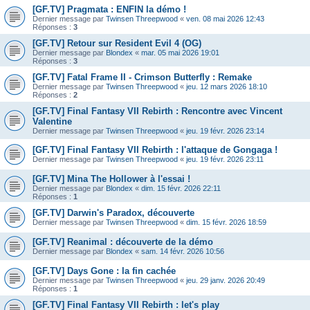
[GF.TV] Pragmata : ENFIN la démo !
Dernier message par
Twinsen Threepwood
«
ven. 08 mai 2026 12:43
Réponses :
3
[GF.TV] Retour sur Resident Evil 4 (OG)
Dernier message par
Blondex
«
mar. 05 mai 2026 19:01
Réponses :
3
[GF.TV] Fatal Frame II - Crimson Butterfly : Remake
Dernier message par
Twinsen Threepwood
«
jeu. 12 mars 2026 18:10
Réponses :
2
[GF.TV] Final Fantasy VII Rebirth : Rencontre avec Vincent
Valentine
Dernier message par
Twinsen Threepwood
«
jeu. 19 févr. 2026 23:14
[GF.TV] Final Fantasy VII Rebirth : l'attaque de Gongaga !
Dernier message par
Twinsen Threepwood
«
jeu. 19 févr. 2026 23:11
[GF.TV] Mina The Hollower à l'essai !
Dernier message par
Blondex
«
dim. 15 févr. 2026 22:11
Réponses :
1
[GF.TV] Darwin's Paradox, découverte
Dernier message par
Twinsen Threepwood
«
dim. 15 févr. 2026 18:59
[GF.TV] Reanimal : découverte de la démo
Dernier message par
Blondex
«
sam. 14 févr. 2026 10:56
[GF.TV] Days Gone : la fin cachée
Dernier message par
Twinsen Threepwood
«
jeu. 29 janv. 2026 20:49
Réponses :
1
[GF.TV] Final Fantasy VII Rebirth : let's play