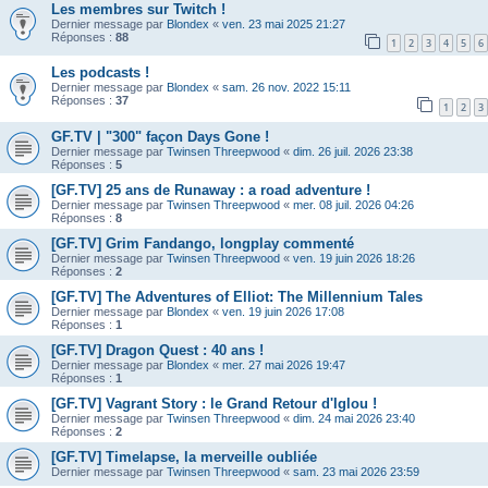
Les membres sur Twitch !
Dernier message par
Blondex
«
ven. 23 mai 2025 21:27
Réponses :
88
1
2
3
4
5
6
Les podcasts !
Dernier message par
Blondex
«
sam. 26 nov. 2022 15:11
Réponses :
37
1
2
3
GF.TV | "300" façon Days Gone !
Dernier message par
Twinsen Threepwood
«
dim. 26 juil. 2026 23:38
Réponses :
5
[GF.TV] 25 ans de Runaway : a road adventure !
Dernier message par
Twinsen Threepwood
«
mer. 08 juil. 2026 04:26
Réponses :
8
[GF.TV] Grim Fandango, longplay commenté
Dernier message par
Twinsen Threepwood
«
ven. 19 juin 2026 18:26
Réponses :
2
[GF.TV] The Adventures of Elliot: The Millennium Tales
Dernier message par
Blondex
«
ven. 19 juin 2026 17:08
Réponses :
1
[GF.TV] Dragon Quest : 40 ans !
Dernier message par
Blondex
«
mer. 27 mai 2026 19:47
Réponses :
1
[GF.TV] Vagrant Story : le Grand Retour d'Iglou !
Dernier message par
Twinsen Threepwood
«
dim. 24 mai 2026 23:40
Réponses :
2
[GF.TV] Timelapse, la merveille oubliée
Dernier message par
Twinsen Threepwood
«
sam. 23 mai 2026 23:59