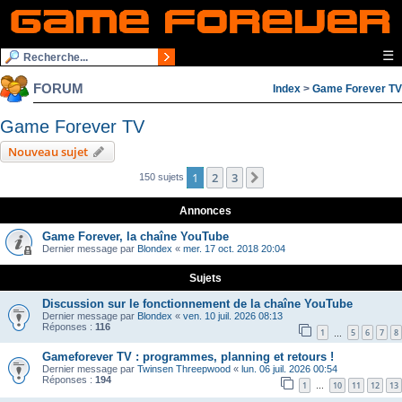
☰
FORUM
Index
>
Game Forever TV
Game Forever TV
Nouveau sujet
1
2
3
Suivante
150 sujets
Annonces
Game Forever, la chaîne YouTube
Dernier message par
Blondex
«
mer. 17 oct. 2018 20:04
Sujets
Discussion sur le fonctionnement de la chaîne YouTube
Dernier message par
Blondex
«
ven. 10 juil. 2026 08:13
Réponses :
116
1
5
6
7
8
…
Gameforever TV : programmes, planning et retours !
Dernier message par
Twinsen Threepwood
«
lun. 06 juil. 2026 00:54
Réponses :
194
1
10
11
12
13
…