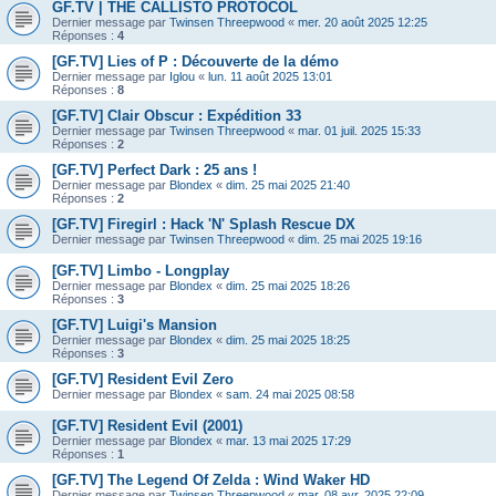
GF.TV | THE CALLISTO PROTOCOL
Dernier message par
Twinsen Threepwood
«
mer. 20 août 2025 12:25
Réponses :
4
[GF.TV] Lies of P : Découverte de la démo
Dernier message par
Iglou
«
lun. 11 août 2025 13:01
Réponses :
8
[GF.TV] Clair Obscur : Expédition 33
Dernier message par
Twinsen Threepwood
«
mar. 01 juil. 2025 15:33
Réponses :
2
[GF.TV] Perfect Dark : 25 ans !
Dernier message par
Blondex
«
dim. 25 mai 2025 21:40
Réponses :
2
[GF.TV] Firegirl : Hack 'N' Splash Rescue DX
Dernier message par
Twinsen Threepwood
«
dim. 25 mai 2025 19:16
[GF.TV] Limbo - Longplay
Dernier message par
Blondex
«
dim. 25 mai 2025 18:26
Réponses :
3
[GF.TV] Luigi's Mansion
Dernier message par
Blondex
«
dim. 25 mai 2025 18:25
Réponses :
3
[GF.TV] Resident Evil Zero
Dernier message par
Blondex
«
sam. 24 mai 2025 08:58
[GF.TV] Resident Evil (2001)
Dernier message par
Blondex
«
mar. 13 mai 2025 17:29
Réponses :
1
[GF.TV] The Legend Of Zelda : Wind Waker HD
Dernier message par
Twinsen Threepwood
«
mar. 08 avr. 2025 22:09