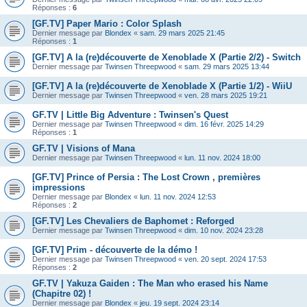
Réponses :
6
[GF.TV] Paper Mario : Color Splash
Dernier message par
Blondex
«
sam. 29 mars 2025 21:45
Réponses :
1
[GF.TV] A la (re)découverte de Xenoblade X (Partie 2/2) - Switch
Dernier message par
Twinsen Threepwood
«
sam. 29 mars 2025 13:44
[GF.TV] A la (re)découverte de Xenoblade X (Partie 1/2) - WiiU
Dernier message par
Twinsen Threepwood
«
ven. 28 mars 2025 19:21
GF.TV | Little Big Adventure : Twinsen's Quest
Dernier message par
Twinsen Threepwood
«
dim. 16 févr. 2025 14:29
Réponses :
1
GF.TV | Visions of Mana
Dernier message par
Twinsen Threepwood
«
lun. 11 nov. 2024 18:00
[GF.TV] Prince of Persia : The Lost Crown , premières
impressions
Dernier message par
Blondex
«
lun. 11 nov. 2024 12:53
Réponses :
2
[GF.TV] Les Chevaliers de Baphomet : Reforged
Dernier message par
Twinsen Threepwood
«
dim. 10 nov. 2024 23:28
[GF.TV] Prim - découverte de la démo !
Dernier message par
Twinsen Threepwood
«
ven. 20 sept. 2024 17:53
Réponses :
2
GF.TV | Yakuza Gaiden : The Man who erased his Name
(Chapitre 02) !
Dernier message par
Blondex
«
jeu. 19 sept. 2024 23:14