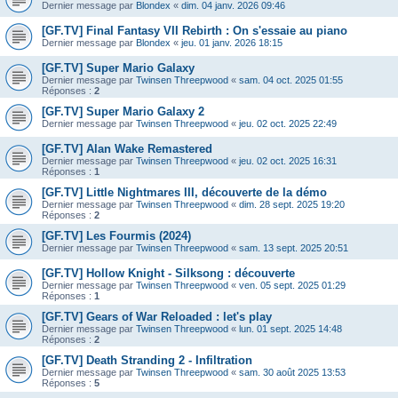
Dernier message par
Blondex
«
dim. 04 janv. 2026 09:46
[GF.TV] Final Fantasy VII Rebirth : On s'essaie au piano
Dernier message par
Blondex
«
jeu. 01 janv. 2026 18:15
[GF.TV] Super Mario Galaxy
Dernier message par
Twinsen Threepwood
«
sam. 04 oct. 2025 01:55
Réponses :
2
[GF.TV] Super Mario Galaxy 2
Dernier message par
Twinsen Threepwood
«
jeu. 02 oct. 2025 22:49
[GF.TV] Alan Wake Remastered
Dernier message par
Twinsen Threepwood
«
jeu. 02 oct. 2025 16:31
Réponses :
1
[GF.TV] Little Nightmares III, découverte de la démo
Dernier message par
Twinsen Threepwood
«
dim. 28 sept. 2025 19:20
Réponses :
2
[GF.TV] Les Fourmis (2024)
Dernier message par
Twinsen Threepwood
«
sam. 13 sept. 2025 20:51
[GF.TV] Hollow Knight - Silksong : découverte
Dernier message par
Twinsen Threepwood
«
ven. 05 sept. 2025 01:29
Réponses :
1
[GF.TV] Gears of War Reloaded : let's play
Dernier message par
Twinsen Threepwood
«
lun. 01 sept. 2025 14:48
Réponses :
2
[GF.TV] Death Stranding 2 - Infiltration
Dernier message par
Twinsen Threepwood
«
sam. 30 août 2025 13:53
Réponses :
5