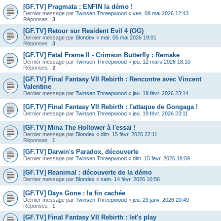
[GF.TV] Pragmata : ENFIN la démo !
Dernier message par
Twinsen Threepwood
«
ven. 08 mai 2026 12:43
Réponses :
3
[GF.TV] Retour sur Resident Evil 4 (OG)
Dernier message par
Blondex
«
mar. 05 mai 2026 19:01
Réponses :
3
[GF.TV] Fatal Frame II - Crimson Butterfly : Remake
Dernier message par
Twinsen Threepwood
«
jeu. 12 mars 2026 18:10
Réponses :
2
[GF.TV] Final Fantasy VII Rebirth : Rencontre avec Vincent
Valentine
Dernier message par
Twinsen Threepwood
«
jeu. 19 févr. 2026 23:14
[GF.TV] Final Fantasy VII Rebirth : l'attaque de Gongaga !
Dernier message par
Twinsen Threepwood
«
jeu. 19 févr. 2026 23:11
[GF.TV] Mina The Hollower à l'essai !
Dernier message par
Blondex
«
dim. 15 févr. 2026 22:11
Réponses :
1
[GF.TV] Darwin's Paradox, découverte
Dernier message par
Twinsen Threepwood
«
dim. 15 févr. 2026 18:59
[GF.TV] Reanimal : découverte de la démo
Dernier message par
Blondex
«
sam. 14 févr. 2026 10:56
[GF.TV] Days Gone : la fin cachée
Dernier message par
Twinsen Threepwood
«
jeu. 29 janv. 2026 20:49
Réponses :
1
[GF.TV] Final Fantasy VII Rebirth : let's play