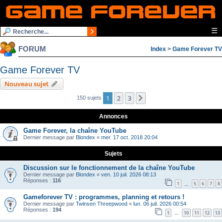
☰
FORUM
Index
>
Game Forever TV
Game Forever TV
Nouveau sujet
1
2
3
Suivante
150 sujets
Annonces
Game Forever, la chaîne YouTube
Dernier message par
Blondex
«
mer. 17 oct. 2018 20:04
Sujets
Discussion sur le fonctionnement de la chaîne YouTube
Dernier message par
Blondex
«
ven. 10 juil. 2026 08:13
Réponses :
116
1
5
6
7
8
…
Gameforever TV : programmes, planning et retours !
Dernier message par
Twinsen Threepwood
«
lun. 06 juil. 2026 00:54
Réponses :
194
1
10
11
12
13
…