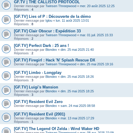
GF.TV | THE CALLISTO PROTOCOL
Dernier message par
Twinsen Threepwood
«
mer. 20 août 2025 12:25
Réponses :
4
[GF.TV] Lies of P : Découverte de la démo
Dernier message par
Iglou
«
lun. 11 août 2025 13:01
Réponses :
8
[GF.TV] Clair Obscur : Expédition 33
Dernier message par
Twinsen Threepwood
«
mar. 01 juil. 2025 15:33
Réponses :
2
[GF.TV] Perfect Dark : 25 ans !
Dernier message par
Blondex
«
dim. 25 mai 2025 21:40
Réponses :
2
[GF.TV] Firegirl : Hack 'N' Splash Rescue DX
Dernier message par
Twinsen Threepwood
«
dim. 25 mai 2025 19:16
[GF.TV] Limbo - Longplay
Dernier message par
Blondex
«
dim. 25 mai 2025 18:26
Réponses :
3
[GF.TV] Luigi's Mansion
Dernier message par
Blondex
«
dim. 25 mai 2025 18:25
Réponses :
3
[GF.TV] Resident Evil Zero
Dernier message par
Blondex
«
sam. 24 mai 2025 08:58
[GF.TV] Resident Evil (2001)
Dernier message par
Blondex
«
mar. 13 mai 2025 17:29
Réponses :
1
[GF.TV] The Legend Of Zelda : Wind Waker HD
Dernier message par
Twinsen Threepwood
«
mar. 08 avr. 2025 22:09