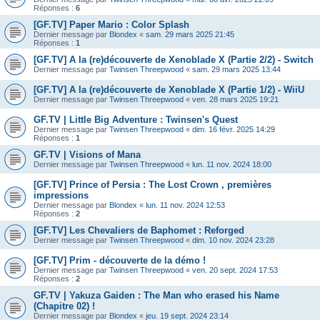
Réponses :
6
[GF.TV] Paper Mario : Color Splash
Dernier message par
Blondex
«
sam. 29 mars 2025 21:45
Réponses :
1
[GF.TV] A la (re)découverte de Xenoblade X (Partie 2/2) - Switch
Dernier message par
Twinsen Threepwood
«
sam. 29 mars 2025 13:44
[GF.TV] A la (re)découverte de Xenoblade X (Partie 1/2) - WiiU
Dernier message par
Twinsen Threepwood
«
ven. 28 mars 2025 19:21
GF.TV | Little Big Adventure : Twinsen's Quest
Dernier message par
Twinsen Threepwood
«
dim. 16 févr. 2025 14:29
Réponses :
1
GF.TV | Visions of Mana
Dernier message par
Twinsen Threepwood
«
lun. 11 nov. 2024 18:00
[GF.TV] Prince of Persia : The Lost Crown , premières
impressions
Dernier message par
Blondex
«
lun. 11 nov. 2024 12:53
Réponses :
2
[GF.TV] Les Chevaliers de Baphomet : Reforged
Dernier message par
Twinsen Threepwood
«
dim. 10 nov. 2024 23:28
[GF.TV] Prim - découverte de la démo !
Dernier message par
Twinsen Threepwood
«
ven. 20 sept. 2024 17:53
Réponses :
2
GF.TV | Yakuza Gaiden : The Man who erased his Name
(Chapitre 02) !
Dernier message par
Blondex
«
jeu. 19 sept. 2024 23:14