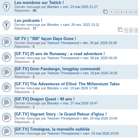
Les membres sur Twitch !
Dernier message par
Blondex
«
ven. 23 mai 2025 21:27
Réponses :
88
1
2
3
4
5
6
Les podcasts !
Dernier message par
Blondex
«
sam. 26 nov. 2022 15:11
Réponses :
37
1
2
3
GF.TV | "300" façon Days Gone !
Dernier message par
Twinsen Threepwood
«
dim. 26 juil. 2026 23:38
Réponses :
5
[GF.TV] 25 ans de Runaway : a road adventure !
Dernier message par
Twinsen Threepwood
«
mer. 08 juil. 2026 04:26
Réponses :
8
[GF.TV] Grim Fandango, longplay commenté
Dernier message par
Twinsen Threepwood
«
ven. 19 juin 2026 18:26
Réponses :
2
[GF.TV] The Adventures of Elliot: The Millennium Tales
Dernier message par
Blondex
«
ven. 19 juin 2026 17:08
Réponses :
1
[GF.TV] Dragon Quest : 40 ans !
Dernier message par
Blondex
«
mer. 27 mai 2026 19:47
Réponses :
1
[GF.TV] Vagrant Story : le Grand Retour d'Iglou !
Dernier message par
Twinsen Threepwood
«
dim. 24 mai 2026 23:40
Réponses :
2
[GF.TV] Timelapse, la merveille oubliée
Dernier message par
Twinsen Threepwood
«
sam. 23 mai 2026 23:59