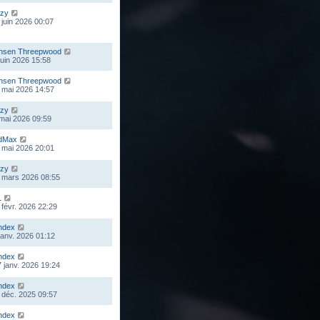
zy
 juin 2026 00:07
nsen Threepwood
 juin 2026 15:58
nsen Threepwood
 mai 2026 14:57
zy
 mai 2026 09:59
dMax
 mai 2026 20:01
zy
 mars 2026 08:55
L
 févr. 2026 22:29
ndex
 janv. 2026 01:12
ndex
 janv. 2026 19:24
ndex
 déc. 2025 09:57
ndex