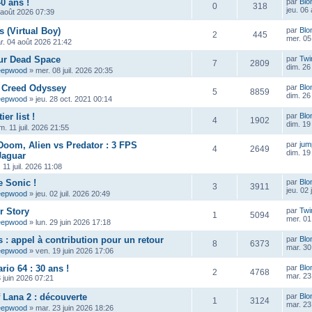
40 ans !
par
Blo
0
318
jeu. 06
 août 2026 07:39
s (Virtual Boy)
par
Blo
2
445
mer. 05
r. 04 août 2026 21:42
sur Dead Space
par
Twi
7
2809
dim. 26 
eepwood
»
mer. 08 juil. 2026 20:35
s Creed Odyssey
par
Blo
5
8859
dim. 26 
eepwood
»
jeu. 28 oct. 2021 00:14
ier list !
par
Blo
4
1902
dim. 19 
m. 11 juil. 2026 21:55
Doom, Alien vs Predator : 3 FPS
par
ju
4
2649
dim. 19 
Jaguar
 11 juil. 2026 11:08
e Sonic !
par
Blo
3
3911
jeu. 02 
eepwood
»
jeu. 02 juil. 2026 20:49
r Story
par
Twi
1
5094
mer. 01 
eepwood
»
lun. 29 juin 2026 17:18
s : appel à contribution pour un retour
par
Blo
8
6373
mar. 30
eepwood
»
ven. 19 juin 2026 17:06
rio 64 : 30 ans !
par
Blo
2
4768
mar. 23
 juin 2026 07:21
f Lana 2 : découverte
par
Blo
1
3124
mar. 23
eepwood
»
mar. 23 juin 2026 18:26