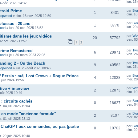
7
367662
lun. 15
14 déc. 2025 14:32
troid Prime
par
Blo
1
8431
dim. 16
eepwood
»
dim. 16 nov. 2025 12:50
lossus : 20 ans !
par
Blo
1
8770
lun. 20
wood
»
lun. 20 oct. 2025 13:52
litisme dans les jeux vidéos
par
Wiz
20
57792
ven. 03
 02 oct. 2025 17:57
1
2
Prime Remastered
par
Twi
6
20971
ven. 26
wood
»
jeu. 30 mars 2023 22:03
anding 2 - On the Beach
par
Twi
9
40582
lun. 25
eepwood
»
lun. 25 août 2025 00:46
f Persia : màj Lost Crown + Rogue Prince
par
Blo
4
12028
mer. 20
 juin 2024 19:56
tive + interview
par
Wiz
2
12873
dim. 10
août 2025 10:49
: circuits cachés
par
Blo
0
16627
ven. 04 
. 04 juil. 2025 19:04
d en mode "ancienne formule"
par
Blo
2
8107
mer. 02 
. 01 juil. 2025 23:13
 - ChatGPT aux commandes, ou pas (partie
par
Blo
0
10702
dim. 29
m. 29 juin 2025 10:40