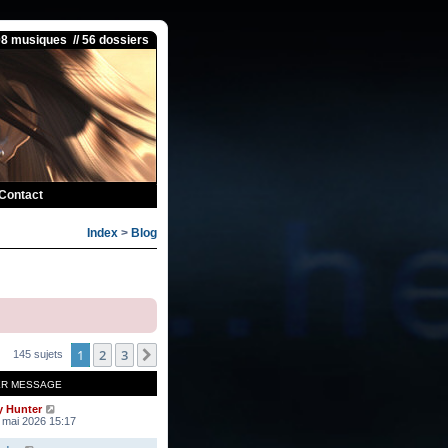
08 musiques // 56 dossiers
Contact
Index
>
Blog
1
2
3
Suivante
145 sujets
ER MESSAGE
y Hunter
 mai 2026 15:17