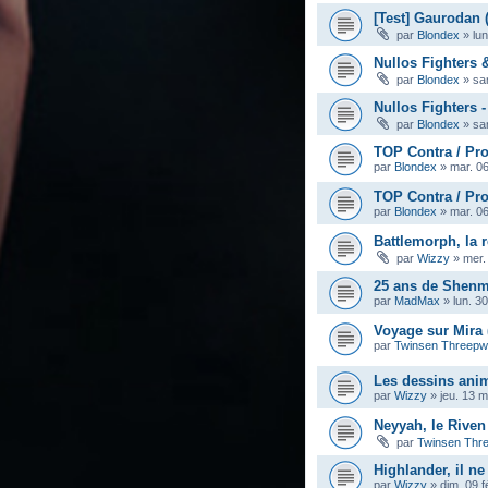
[Test] Gaurodan 
par
Blondex
»
lu
Nullos Fighters &
par
Blondex
»
sa
Nullos Fighters -
par
Blondex
»
sa
TOP Contra / Prob
par
Blondex
»
mar. 0
TOP Contra / Prob
par
Blondex
»
mar. 0
Battlemorph, la 
par
Wizzy
»
mer.
25 ans de Shenm
par
MadMax
»
lun. 3
Voyage sur Mira 
par
Twinsen Threep
Les dessins anim
par
Wizzy
»
jeu. 13 
Neyyah, le Rive
par
Twinsen Thr
Highlander, il ne
par
Wizzy
»
dim. 09 f