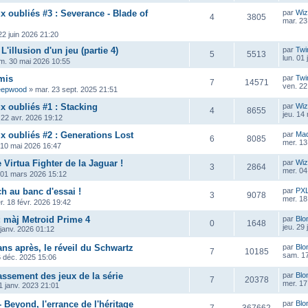
x oubliés #3 : Severance - Blade of
par
Wiz
4
3805
mar. 23
 22 juin 2026 21:20
L'illusion d'un jeu (partie 4)
par
Twi
5
5513
lun. 01
m. 30 mai 2026 10:55
mis
par
Twi
7
14571
ven. 22
eepwood
»
mar. 23 sept. 2025 21:51
x oubliés #1 : Stacking
par
Wiz
4
8655
jeu. 14
 22 avr. 2026 19:12
ux oubliés #2 : Generations Lost
par
Ma
6
8085
mer. 13
 10 mai 2026 16:47
e Virtua Fighter de la Jaguar !
par
Wiz
3
2864
mer. 04
 01 mars 2026 15:12
ch au banc d'essai !
par
PX
3
9078
mer. 18
r. 18 févr. 2026 19:42
: màj Metroid Prime 4
par
Blo
0
1648
jeu. 29
 janv. 2026 01:12
ans après, le réveil du Schwartz
par
Blo
7
10185
sam. 17
6 déc. 2025 15:06
assement des jeux de la série
par
Blo
7
20378
mer. 17
1 janv. 2023 21:01
 Beyond, l'errance de l'héritage
par
Blo