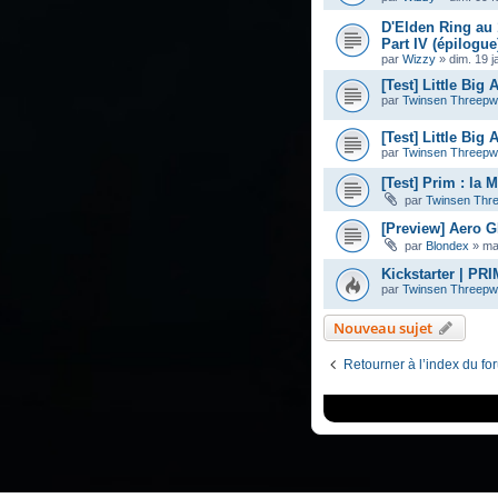
D'Elden Ring au 
Part IV (épilogue
par
Wizzy
»
dim. 19 j
[Test] Little Big
par
Twinsen Threep
[Test] Little Big
par
Twinsen Threep
[Test] Prim : la 
par
Twinsen Thr
[Preview] Aero 
par
Blondex
»
ma
Kickstarter | PRI
par
Twinsen Threep
Nouveau sujet
Retourner à l’index du fo