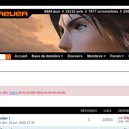
8894 jeux // 10132 avis // 7977 screenshots // 20
Accueil
Base de données
Dossiers
Membres
Forum
ce des
règles
de la section Blog avant de poster.
RÉPONSES
VUES
DERNI
ster !
par
Cit
1
23503
mer. 20
»
dim. 19 avr. 2020 17:30