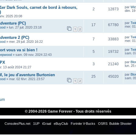
1er Dark Souls, carnet de bord à rebours,
par
Wiz
2
12873
dim. 19
)
anv. 2025 20:08
 Adventure (PC)
par
Twi
17
67780
mer. 01
wood
»
lun. 27 juil. 2020 23:18
1
2
 Adventure 2 (PC)
par
Twi
7
33883
mer. 01
wood
»
mer. 29 juil. 2020 16:22
Mort vous va si bien !
par
Twi
5
19732
sam. 07
eepwood
»
sam. 09 nov. 2024 22:43
GPX
par
Blo
3
21240
lun. 25
r. 13 août 2024 21:27
M, le jeu d'aventure Burtonien
par
Blo
25
45020
sam. 09
wood
»
mar. 02 févr. 2021 23:57
1
2
rum
© 2004-
2026 Game Forever - Tous droits réservés
ConsolesPlus.net
1UP
iGraal
eBuyClub
Fortnite V-Bucks
OSRS
Bubble Shooter