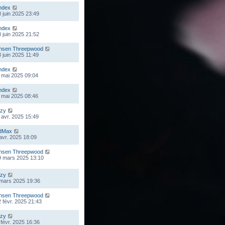
ndex
 juin 2025 23:49
ndex
 juin 2025 21:52
nsen Threepwood
 juin 2025 11:49
ndex
 mai 2025 09:04
ndex
 mai 2025 08:46
zy
 avr. 2025 15:49
dMax
 avr. 2025 18:09
nsen Threepwood
9 mars 2025 13:10
zy
 mars 2025 19:36
nsen Threepwood
 févr. 2025 21:43
zy
 févr. 2025 16:36