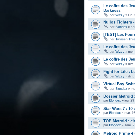
Le coffre des Jeu
Darkness
par
Wizzy
»
lun.
Nullos Fighters - 
par
Blondex
»
sa
[TEST] Les Four
par
Twinsen Thr
Le coffre des Jeu
par
Wizzy
»
mer.
Le coffre des Je
par
Wizzy
»
dim.
Fight for Life : L
par
Wizzy
»
dim.
Virtual Boy Swit
par
Blondex
»
me
Dossier Metroid 
par
Blondex
»
jeu. 29
Star Wars 7 : 10 
par
Blondex
»
mar. 1
TOP Metroid : cl
par
Blondex
»
sam. 2
Metroid Prime 4 -