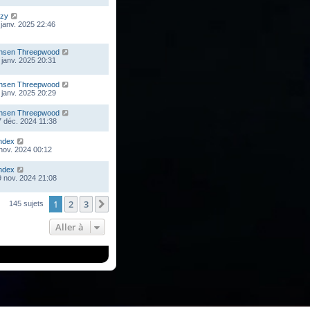
zy
 janv. 2025 22:46
nsen Threepwood
 janv. 2025 20:31
nsen Threepwood
 janv. 2025 20:29
nsen Threepwood
 déc. 2024 11:38
ndex
 nov. 2024 00:12
ndex
 nov. 2024 21:08
1
2
3
Suivante
145 sujets
Aller à