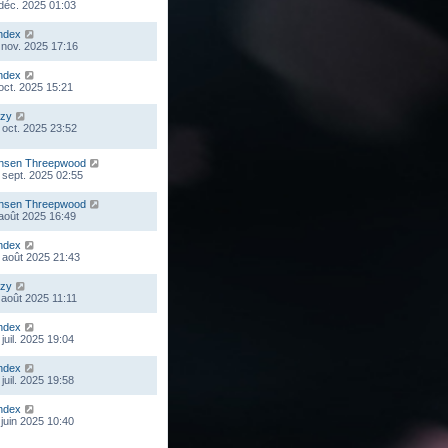
 déc. 2025 01:03
ndex
 nov. 2025 17:16
ndex
 oct. 2025 15:21
zy
 oct. 2025 23:52
nsen Threepwood
 sept. 2025 02:55
nsen Threepwood
 août 2025 16:49
ndex
 août 2025 21:43
zy
 août 2025 11:11
ndex
juil. 2025 19:04
ndex
juil. 2025 19:58
ndex
 juin 2025 10:40