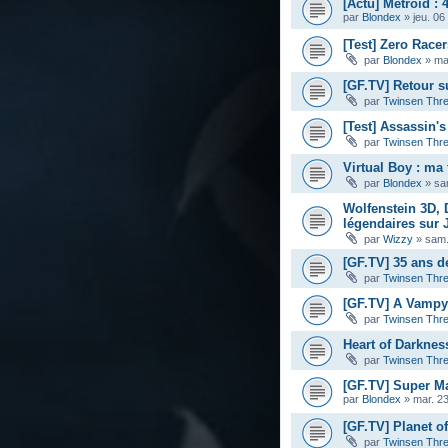
[Actu] Metroid : 
par
Blondex
»
jeu. 06
[Test] Zero Racer
par
Blondex
»
ma
[GF.TV] Retour 
par
Twinsen Thr
[Test] Assassin'
par
Twinsen Thr
Virtual Boy : ma t
par
Blondex
»
sa
Wolfenstein 3D, 
légendaires sur 
par
Wizzy
»
sam.
[GF.TV] 35 ans d
par
Twinsen Thr
[GF.TV] A Vampy
par
Twinsen Thr
Heart of Darknes
par
Twinsen Thr
[GF.TV] Super Ma
par
Blondex
»
mar. 23
[GF.TV] Planet o
par
Twinsen Thr