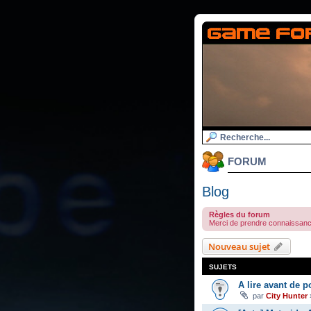
FORUM
Blog
Règles du forum
Merci de prendre connaissan
Nouveau sujet
SUJETS
A lire avant de po
par
City Hunter