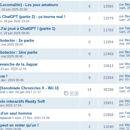
(Locomalito) - Les jeux amateurs
par
Blo
6
12065
sam. 28
n. 02 juin 2025 20:30
 ChatGPT (partie 2) : ça tourne mal !
par
Blo
2
11079
sam. 28
m. 28 juin 2025 19:04
 J'ai joué à ChatGPT ! (partie 1)
par
Twi
3
11703
sam. 28
m. 28 juin 2025 09:40
otector : 2e partie
par
Blo
0
11954
mar. 06
6 mai 2025 09:04
otector : 1ère partie
par
Blo
0
12469
mar. 06
6 mai 2025 08:46
revanche de la Jaguar
par
Wiz
2
15813
mer. 23
 23 avr. 2025 12:16
ue !
par
Ma
9
23394
jeu. 03
0 déc. 2024 00:49
(Xenoblade Chronicles X - Wii U)
par
Twi
19
36299
sam. 2
wood
»
dim. 04 juin 2017 17:37
1
2
és interactifs Ready Soft
par
Wiz
2
15951
jeu. 13
mars 2025 17:34
n d'un seul homme
par
Twi
5
22958
sam. 22
eepwood
»
sam. 27 févr. 2021 21:56
 peut en rester qu'un !
par
Wiz
2
11040
mar. 11
évr. 2025 18:09