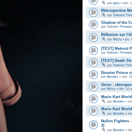
par
Iglou
»
dim. 
Rétrospective Me
par
Twinsen Thr
Shadow of the Co
par
Twinsen Threep
Réflexion sur l'é
par
Wizzy
»
jeu.
[TEST] Metroid 
par
Twinsen Threep
[TEST] Death Str
par
Twinsen Thr
Dossier Prince o
par
Blondex
»
mer. 19
Orion : rétrospec
par
Wizzy
»
dim. 10 
Mario Kart World 
par
Blondex
»
ven
Mario Kart Worl
par
Blondex
»
mar
Nullos Fighters
3)
par
Blondex
»
di