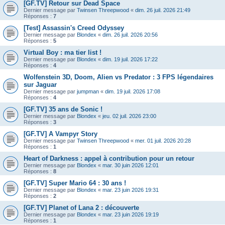
[GF.TV] Retour sur Dead Space
Dernier message par
Twinsen Threepwood
«
dim. 26 juil. 2026 21:49
Réponses :
7
[Test] Assassin's Creed Odyssey
Dernier message par
Blondex
«
dim. 26 juil. 2026 20:56
Réponses :
5
Virtual Boy : ma tier list !
Dernier message par
Blondex
«
dim. 19 juil. 2026 17:22
Réponses :
4
Wolfenstein 3D, Doom, Alien vs Predator : 3 FPS légendaires
sur Jaguar
Dernier message par
jumpman
«
dim. 19 juil. 2026 17:08
Réponses :
4
[GF.TV] 35 ans de Sonic !
Dernier message par
Blondex
«
jeu. 02 juil. 2026 23:00
Réponses :
3
[GF.TV] A Vampyr Story
Dernier message par
Twinsen Threepwood
«
mer. 01 juil. 2026 20:28
Réponses :
1
Heart of Darkness : appel à contribution pour un retour
Dernier message par
Blondex
«
mar. 30 juin 2026 12:01
Réponses :
8
[GF.TV] Super Mario 64 : 30 ans !
Dernier message par
Blondex
«
mar. 23 juin 2026 19:31
Réponses :
2
[GF.TV] Planet of Lana 2 : découverte
Dernier message par
Blondex
«
mar. 23 juin 2026 19:19
Réponses :
1