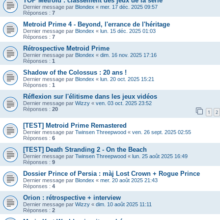
TOP Metroid : classement des jeux de la série
Dernier message par
Blondex
«
mer. 17 déc. 2025 09:57
Réponses :
7
Metroid Prime 4 - Beyond, l'errance de l'héritage
Dernier message par
Blondex
«
lun. 15 déc. 2025 01:03
Réponses :
7
Rétrospective Metroid Prime
Dernier message par
Blondex
«
dim. 16 nov. 2025 17:16
Réponses :
1
Shadow of the Colossus : 20 ans !
Dernier message par
Blondex
«
lun. 20 oct. 2025 15:21
Réponses :
1
Réflexion sur l'élitisme dans les jeux vidéos
Dernier message par
Wizzy
«
ven. 03 oct. 2025 23:52
Réponses :
20
1
2
[TEST] Metroid Prime Remastered
Dernier message par
Twinsen Threepwood
«
ven. 26 sept. 2025 02:55
Réponses :
6
[TEST] Death Stranding 2 - On the Beach
Dernier message par
Twinsen Threepwood
«
lun. 25 août 2025 16:49
Réponses :
9
Dossier Prince of Persia : màj Lost Crown + Rogue Prince
Dernier message par
Blondex
«
mer. 20 août 2025 21:43
Réponses :
4
Orion : rétrospective + interview
Dernier message par
Wizzy
«
dim. 10 août 2025 11:11
Réponses :
2