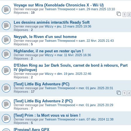
Voyage sur Mira (Xenoblade Chronicles X - Wii U)
Dernier message par
Twinsen Threepwood
«
sam. 29 mars 2025 13:10
Réponses :
19
1
2
Les dessins animés interactifs Ready Soft
Dernier message par
Wizzy
«
jeu. 13 mars 2025 19:36
Réponses :
2
Neyyah, le Riven d'un seul homme
Dernier message par
Twinsen Threepwood
«
sam. 22 févr. 2025 21:43
Réponses :
5
Highlander, il ne peut en rester qu'un !
Dernier message par
Wizzy
«
mar. 11 févr. 2025 16:36
Réponses :
2
D'Elden Ring au 1er Dark Souls, carnet de bord à rebours, Part
IV (épilogue)
Dernier message par
Wizzy
«
dim. 19 janv. 2025 22:46
Réponses :
2
[Test] Little Big Adventure (PC)
Dernier message par
Twinsen Threepwood
«
mer. 01 janv. 2025 20:31
Réponses :
17
1
2
[Test] Little Big Adventure 2 (PC)
Dernier message par
Twinsen Threepwood
«
mer. 01 janv. 2025 20:29
Réponses :
7
[Test] Prim : la Mort vous va si bien !
Dernier message par
Twinsen Threepwood
«
sam. 07 déc. 2024 11:38
Réponses :
5
[Preview] Aero GPX