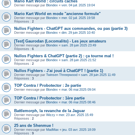
Mario Kart World : circuits cachés
Dernier message par
Blondex
«
ven. 04 juil. 2025 19:04
Mario Kart World en mode "ancienne formule"
Dernier message par
Blondex
«
mer. 02 juil. 2025 19:58
Réponses :
2
Nullos Fighters - ChatGPT aux commandes, ou pas (partie 3)
Dernier message par
Blondex
«
dim. 29 juin 2025 10:40
[Test] Gaurodan (Locomalito) - Les jeux amateurs
Dernier message par
Blondex
«
sam. 28 juin 2025 23:49
Réponses :
6
Nullos Fighters & ChatGPT (partie 2) : ça tourne mal !
Dernier message par
Blondex
«
sam. 28 juin 2025 21:52
Réponses :
2
Nullos Fighters - J'ai joué à ChatGPT ! (partie 1)
Dernier message par
Twinsen Threepwood
«
sam. 28 juin 2025 11:49
Réponses :
3
TOP Contra / Probotector : 2e partie
Dernier message par
Blondex
«
mar. 06 mai 2025 09:04
TOP Contra / Probotector : 1ère partie
Dernier message par
Blondex
«
mar. 06 mai 2025 08:46
Battlemorph, la revanche de la Jaguar
Dernier message par
Wizzy
«
mer. 23 avr. 2025 15:49
Réponses :
2
25 ans de Shenmue !
Dernier message par
MadMax
«
jeu. 03 avr. 2025 18:09
Réponses :
9