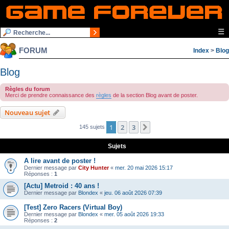
☰
FORUM
Index
>
Blog
Blog
Règles du forum
Merci de prendre connaissance des
règles
de la section Blog avant de poster.
Nouveau sujet
1
2
3
Suivante
145 sujets
Sujets
A lire avant de poster !
Dernier message par
City Hunter
«
mer. 20 mai 2026 15:17
Réponses :
1
[Actu] Metroid : 40 ans !
Dernier message par
Blondex
«
jeu. 06 août 2026 07:39
[Test] Zero Racers (Virtual Boy)
Dernier message par
Blondex
«
mer. 05 août 2026 19:33
Réponses :
2