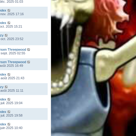
 déc. 2025 01:03
ndex
 nov. 2025 17:16
ndex
 oct. 2025 15:21
zy
 oct. 2025 23:52
nsen Threepwood
 sept. 2025 02:55
nsen Threepwood
 août 2025 16:49
ndex
 août 2025 21:43
zy
 août 2025 11:11
ndex
juil. 2025 19:04
ndex
juil. 2025 19:58
ndex
 juin 2025 10:40