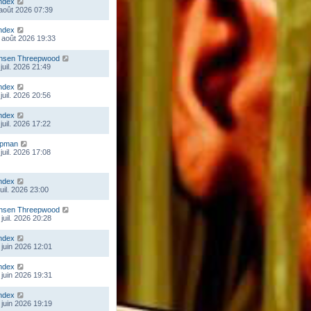
ndex
 août 2026 07:39
ndex
 août 2026 19:33
nsen Threepwood
juil. 2026 21:49
ndex
juil. 2026 20:56
ndex
juil. 2026 17:22
mpman
juil. 2026 17:08
ndex
juil. 2026 23:00
nsen Threepwood
juil. 2026 20:28
ndex
 juin 2026 12:01
ndex
 juin 2026 19:31
ndex
 juin 2026 19:19