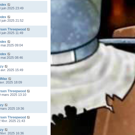
ndex
 juin 2025 23:49
ndex
 juin 2025 21:52
nsen Threepwood
 juin 2025 11:49
ndex
 mai 2025 09:04
ndex
 mai 2025 08:46
zy
 avr. 2025 15:49
dMax
 avr. 2025 18:09
nsen Threepwood
9 mars 2025 13:10
zy
 mars 2025 19:36
nsen Threepwood
 févr. 2025 21:43
zy
 févr. 2025 16:36