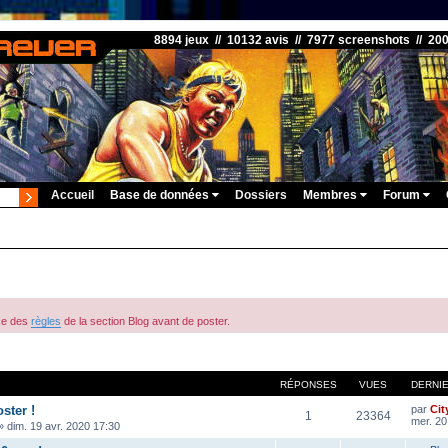
8894 jeux // 10132 avis // 7977 screenshots // 20
Accueil
Base de données
Dossiers
Membres
Forum
ce des
règles
de la section Blog avant de poster.
RÉPONSES
VUES
DERNI
ster !
par
Cit
1
23364
mer. 20
»
dim. 19 avr. 2020 17:30