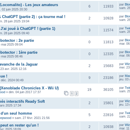
(Locomalito) - Les jeux amateurs
par
Blo
6
11933
sam. 28
n. 02 juin 2025 20:30
 ChatGPT (partie 2) : ça tourne mal !
par
Blo
2
10928
sam. 28
m. 28 juin 2025 19:04
 J'ai joué à ChatGPT ! (partie 1)
par
Twi
3
11574
sam. 28
m. 28 juin 2025 09:40
otector : 2e partie
par
Blo
0
11813
mar. 06
6 mai 2025 09:04
otector : 1ère partie
par
Blo
0
12335
mar. 06
6 mai 2025 08:46
revanche de la Jaguar
par
Wiz
2
15683
mer. 23
 23 avr. 2025 12:16
ue !
par
Ma
9
23186
jeu. 03
0 déc. 2024 00:49
(Xenoblade Chronicles X - Wii U)
par
Twi
19
36105
sam. 2
wood
»
dim. 04 juin 2017 17:37
1
2
és interactifs Ready Soft
par
Wiz
2
15801
jeu. 13
mars 2025 17:34
n d'un seul homme
par
Twi
5
22816
sam. 22
eepwood
»
sam. 27 févr. 2021 21:56
 peut en rester qu'un !
par
Wiz
2
10938
mar. 11
évr. 2025 18:09