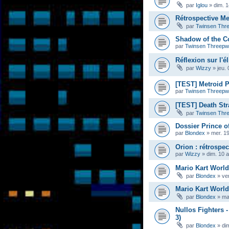
par
Iglou
»
dim. 
Rétrospective Me
par
Twinsen Thr
Shadow of the Co
par
Twinsen Threep
Réflexion sur l'é
par
Wizzy
»
jeu.
[TEST] Metroid 
par
Twinsen Threep
[TEST] Death Str
par
Twinsen Thr
Dossier Prince o
par
Blondex
»
mer. 19
Orion : rétrospec
par
Wizzy
»
dim. 10 
Mario Kart World 
par
Blondex
»
ven
Mario Kart Worl
par
Blondex
»
mar
Nullos Fighters
3)
par
Blondex
»
di