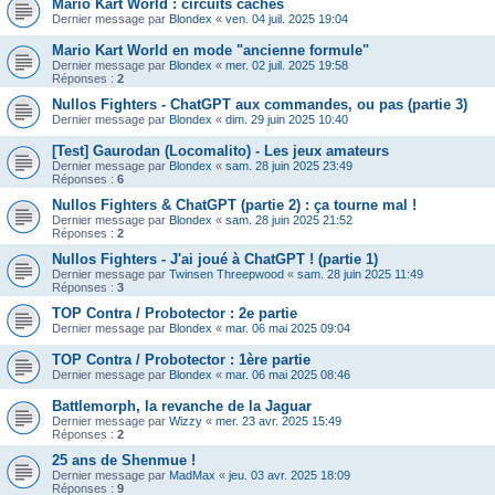
Mario Kart World : circuits cachés
Dernier message par
Blondex
«
ven. 04 juil. 2025 19:04
Mario Kart World en mode "ancienne formule"
Dernier message par
Blondex
«
mer. 02 juil. 2025 19:58
Réponses :
2
Nullos Fighters - ChatGPT aux commandes, ou pas (partie 3)
Dernier message par
Blondex
«
dim. 29 juin 2025 10:40
[Test] Gaurodan (Locomalito) - Les jeux amateurs
Dernier message par
Blondex
«
sam. 28 juin 2025 23:49
Réponses :
6
Nullos Fighters & ChatGPT (partie 2) : ça tourne mal !
Dernier message par
Blondex
«
sam. 28 juin 2025 21:52
Réponses :
2
Nullos Fighters - J'ai joué à ChatGPT ! (partie 1)
Dernier message par
Twinsen Threepwood
«
sam. 28 juin 2025 11:49
Réponses :
3
TOP Contra / Probotector : 2e partie
Dernier message par
Blondex
«
mar. 06 mai 2025 09:04
TOP Contra / Probotector : 1ère partie
Dernier message par
Blondex
«
mar. 06 mai 2025 08:46
Battlemorph, la revanche de la Jaguar
Dernier message par
Wizzy
«
mer. 23 avr. 2025 15:49
Réponses :
2
25 ans de Shenmue !
Dernier message par
MadMax
«
jeu. 03 avr. 2025 18:09
Réponses :
9