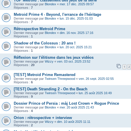
TOP Metroid : classement des jeux de la série
Dernier message par
Blondex
«
mer. 17 déc. 2025 09:57
Réponses :
7
Metroid Prime 4 - Beyond, l'errance de l'héritage
Dernier message par
Blondex
«
lun. 15 déc. 2025 01:03
Réponses :
7
Rétrospective Metroid Prime
Dernier message par
Blondex
«
dim. 16 nov. 2025 17:16
Réponses :
1
Shadow of the Colossus : 20 ans !
Dernier message par
Blondex
«
lun. 20 oct. 2025 15:21
Réponses :
1
Réflexion sur l'élitisme dans les jeux vidéos
Dernier message par
Wizzy
«
ven. 03 oct. 2025 23:52
Réponses :
20
1
2
[TEST] Metroid Prime Remastered
Dernier message par
Twinsen Threepwood
«
ven. 26 sept. 2025 02:55
Réponses :
6
[TEST] Death Stranding 2 - On the Beach
Dernier message par
Twinsen Threepwood
«
lun. 25 août 2025 16:49
Réponses :
9
Dossier Prince of Persia : màj Lost Crown + Rogue Prince
Dernier message par
Blondex
«
mer. 20 août 2025 21:43
Réponses :
4
Orion : rétrospective + interview
Dernier message par
Wizzy
«
dim. 10 août 2025 11:11
Réponses :
2