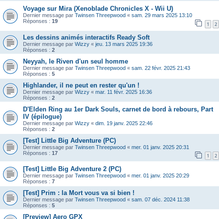
Voyage sur Mira (Xenoblade Chronicles X - Wii U)
Dernier message par
Twinsen Threepwood
«
sam. 29 mars 2025 13:10
Réponses :
19
1
2
Les dessins animés interactifs Ready Soft
Dernier message par
Wizzy
«
jeu. 13 mars 2025 19:36
Réponses :
2
Neyyah, le Riven d'un seul homme
Dernier message par
Twinsen Threepwood
«
sam. 22 févr. 2025 21:43
Réponses :
5
Highlander, il ne peut en rester qu'un !
Dernier message par
Wizzy
«
mar. 11 févr. 2025 16:36
Réponses :
2
D'Elden Ring au 1er Dark Souls, carnet de bord à rebours, Part
IV (épilogue)
Dernier message par
Wizzy
«
dim. 19 janv. 2025 22:46
Réponses :
2
[Test] Little Big Adventure (PC)
Dernier message par
Twinsen Threepwood
«
mer. 01 janv. 2025 20:31
Réponses :
17
1
2
[Test] Little Big Adventure 2 (PC)
Dernier message par
Twinsen Threepwood
«
mer. 01 janv. 2025 20:29
Réponses :
7
[Test] Prim : la Mort vous va si bien !
Dernier message par
Twinsen Threepwood
«
sam. 07 déc. 2024 11:38
Réponses :
5
[Preview] Aero GPX