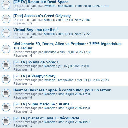
[GF.TV] Retour sur Dead Space
Dernier message par
Twinsen Threepwood
«
dim. 26 juil. 2026 21:49
Réponses :
7
[Test] Assassin's Creed Odyssey
Dernier message par
Blondex
«
dim. 26 juil. 2026 20:56
Réponses :
5
Virtual Boy : ma tier list !
Dernier message par
Blondex
«
dim. 19 juil. 2026 17:22
Réponses :
4
Wolfenstein 3D, Doom, Alien vs Predator : 3 FPS légendaires
sur Jaguar
Dernier message par
jumpman
«
dim. 19 juil. 2026 17:08
Réponses :
4
[GF.TV] 35 ans de Sonic !
Dernier message par
Blondex
«
jeu. 02 juil. 2026 23:00
Réponses :
3
[GF.TV] A Vampyr Story
Dernier message par
Twinsen Threepwood
«
mer. 01 juil. 2026 20:28
Réponses :
1
Heart of Darkness : appel à contribution pour un retour
Dernier message par
Blondex
«
mar. 30 juin 2026 12:01
Réponses :
8
[GF.TV] Super Mario 64 : 30 ans !
Dernier message par
Blondex
«
mar. 23 juin 2026 19:31
Réponses :
2
[GF.TV] Planet of Lana 2 : découverte
Dernier message par
Blondex
«
mar. 23 juin 2026 19:19
Réponses :
1