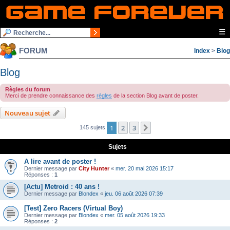
☰
FORUM
Index
>
Blog
Blog
Règles du forum
Merci de prendre connaissance des
règles
de la section Blog avant de poster.
Nouveau sujet
1
2
3
Suivante
145 sujets
Sujets
A lire avant de poster !
Dernier message par
City Hunter
«
mer. 20 mai 2026 15:17
Réponses :
1
[Actu] Metroid : 40 ans !
Dernier message par
Blondex
«
jeu. 06 août 2026 07:39
[Test] Zero Racers (Virtual Boy)
Dernier message par
Blondex
«
mer. 05 août 2026 19:33
Réponses :
2