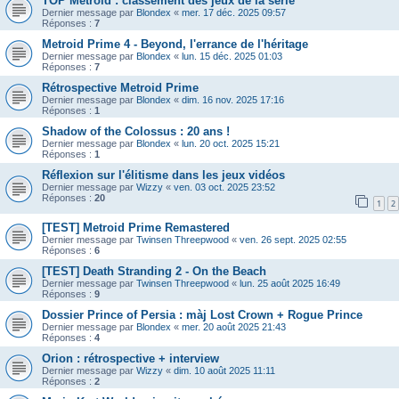
TOP Metroid : classement des jeux de la série
Dernier message par
Blondex
«
mer. 17 déc. 2025 09:57
Réponses :
7
Metroid Prime 4 - Beyond, l'errance de l'héritage
Dernier message par
Blondex
«
lun. 15 déc. 2025 01:03
Réponses :
7
Rétrospective Metroid Prime
Dernier message par
Blondex
«
dim. 16 nov. 2025 17:16
Réponses :
1
Shadow of the Colossus : 20 ans !
Dernier message par
Blondex
«
lun. 20 oct. 2025 15:21
Réponses :
1
Réflexion sur l'élitisme dans les jeux vidéos
Dernier message par
Wizzy
«
ven. 03 oct. 2025 23:52
Réponses :
20
1
2
[TEST] Metroid Prime Remastered
Dernier message par
Twinsen Threepwood
«
ven. 26 sept. 2025 02:55
Réponses :
6
[TEST] Death Stranding 2 - On the Beach
Dernier message par
Twinsen Threepwood
«
lun. 25 août 2025 16:49
Réponses :
9
Dossier Prince of Persia : màj Lost Crown + Rogue Prince
Dernier message par
Blondex
«
mer. 20 août 2025 21:43
Réponses :
4
Orion : rétrospective + interview
Dernier message par
Wizzy
«
dim. 10 août 2025 11:11
Réponses :
2