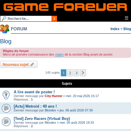
☰
FORUM
Index
>
Blog
Blog
Règles du forum
Merci de prendre connaissance des
règles
de la section Blog avant de poster.
Nouveau sujet
1
2
3
Suivante
145 sujets
Sujets
A lire avant de poster !
Dernier message par
City Hunter
«
mer. 20 mai 2026 15:17
Réponses :
1
[Actu] Metroid : 40 ans !
Dernier message par
Blondex
«
jeu. 06 août 2026 07:39
[Test] Zero Racers (Virtual Boy)
Dernier message par
Blondex
«
mer. 05 août 2026 19:33
Réponses :
2