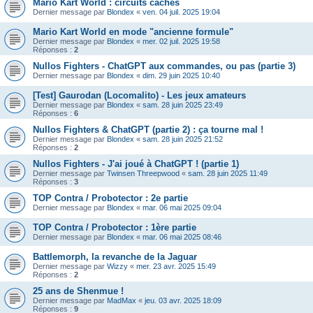
Mario Kart World : circuits cachés
Dernier message par
Blondex
«
ven. 04 juil. 2025 19:04
Mario Kart World en mode "ancienne formule"
Dernier message par
Blondex
«
mer. 02 juil. 2025 19:58
Réponses :
2
Nullos Fighters - ChatGPT aux commandes, ou pas (partie 3)
Dernier message par
Blondex
«
dim. 29 juin 2025 10:40
[Test] Gaurodan (Locomalito) - Les jeux amateurs
Dernier message par
Blondex
«
sam. 28 juin 2025 23:49
Réponses :
6
Nullos Fighters & ChatGPT (partie 2) : ça tourne mal !
Dernier message par
Blondex
«
sam. 28 juin 2025 21:52
Réponses :
2
Nullos Fighters - J'ai joué à ChatGPT ! (partie 1)
Dernier message par
Twinsen Threepwood
«
sam. 28 juin 2025 11:49
Réponses :
3
TOP Contra / Probotector : 2e partie
Dernier message par
Blondex
«
mar. 06 mai 2025 09:04
TOP Contra / Probotector : 1ère partie
Dernier message par
Blondex
«
mar. 06 mai 2025 08:46
Battlemorph, la revanche de la Jaguar
Dernier message par
Wizzy
«
mer. 23 avr. 2025 15:49
Réponses :
2
25 ans de Shenmue !
Dernier message par
MadMax
«
jeu. 03 avr. 2025 18:09
Réponses :
9