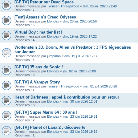
[GF.TV] Retour sur Dead Space
Dernier message par
Twinsen Threepwood
«
dim. 26 juil. 2026 21:49
Réponses :
7
[Test] Assassin's Creed Odyssey
Dernier message par
Blondex
«
dim. 26 juil. 2026 20:56
Réponses :
5
Virtual Boy : ma tier list !
Dernier message par
Blondex
«
dim. 19 juil. 2026 17:22
Réponses :
4
Wolfenstein 3D, Doom, Alien vs Predator : 3 FPS légendaires
sur Jaguar
Dernier message par
jumpman
«
dim. 19 juil. 2026 17:08
Réponses :
4
[GF.TV] 35 ans de Sonic !
Dernier message par
Blondex
«
jeu. 02 juil. 2026 23:00
Réponses :
3
[GF.TV] A Vampyr Story
Dernier message par
Twinsen Threepwood
«
mer. 01 juil. 2026 20:28
Réponses :
1
Heart of Darkness : appel à contribution pour un retour
Dernier message par
Blondex
«
mar. 30 juin 2026 12:01
Réponses :
8
[GF.TV] Super Mario 64 : 30 ans !
Dernier message par
Blondex
«
mar. 23 juin 2026 19:31
Réponses :
2
[GF.TV] Planet of Lana 2 : découverte
Dernier message par
Blondex
«
mar. 23 juin 2026 19:19
Réponses :
1