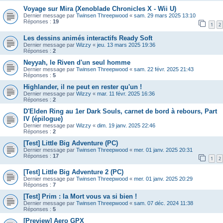
Voyage sur Mira (Xenoblade Chronicles X - Wii U)
Dernier message par
Twinsen Threepwood
«
sam. 29 mars 2025 13:10
Réponses :
19
1
2
Les dessins animés interactifs Ready Soft
Dernier message par
Wizzy
«
jeu. 13 mars 2025 19:36
Réponses :
2
Neyyah, le Riven d'un seul homme
Dernier message par
Twinsen Threepwood
«
sam. 22 févr. 2025 21:43
Réponses :
5
Highlander, il ne peut en rester qu'un !
Dernier message par
Wizzy
«
mar. 11 févr. 2025 16:36
Réponses :
2
D'Elden Ring au 1er Dark Souls, carnet de bord à rebours, Part
IV (épilogue)
Dernier message par
Wizzy
«
dim. 19 janv. 2025 22:46
Réponses :
2
[Test] Little Big Adventure (PC)
Dernier message par
Twinsen Threepwood
«
mer. 01 janv. 2025 20:31
Réponses :
17
1
2
[Test] Little Big Adventure 2 (PC)
Dernier message par
Twinsen Threepwood
«
mer. 01 janv. 2025 20:29
Réponses :
7
[Test] Prim : la Mort vous va si bien !
Dernier message par
Twinsen Threepwood
«
sam. 07 déc. 2024 11:38
Réponses :
5
[Preview] Aero GPX