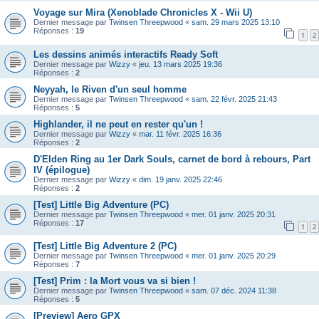
Voyage sur Mira (Xenoblade Chronicles X - Wii U)
Dernier message par
Twinsen Threepwood
«
sam. 29 mars 2025 13:10
Réponses :
19
1
2
Les dessins animés interactifs Ready Soft
Dernier message par
Wizzy
«
jeu. 13 mars 2025 19:36
Réponses :
2
Neyyah, le Riven d'un seul homme
Dernier message par
Twinsen Threepwood
«
sam. 22 févr. 2025 21:43
Réponses :
5
Highlander, il ne peut en rester qu'un !
Dernier message par
Wizzy
«
mar. 11 févr. 2025 16:36
Réponses :
2
D'Elden Ring au 1er Dark Souls, carnet de bord à rebours, Part
IV (épilogue)
Dernier message par
Wizzy
«
dim. 19 janv. 2025 22:46
Réponses :
2
[Test] Little Big Adventure (PC)
Dernier message par
Twinsen Threepwood
«
mer. 01 janv. 2025 20:31
Réponses :
17
1
2
[Test] Little Big Adventure 2 (PC)
Dernier message par
Twinsen Threepwood
«
mer. 01 janv. 2025 20:29
Réponses :
7
[Test] Prim : la Mort vous va si bien !
Dernier message par
Twinsen Threepwood
«
sam. 07 déc. 2024 11:38
Réponses :
5
[Preview] Aero GPX