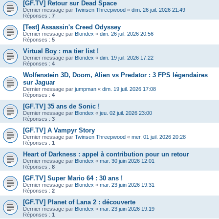
[GF.TV] Retour sur Dead Space
Dernier message par
Twinsen Threepwood
«
dim. 26 juil. 2026 21:49
Réponses :
7
[Test] Assassin's Creed Odyssey
Dernier message par
Blondex
«
dim. 26 juil. 2026 20:56
Réponses :
5
Virtual Boy : ma tier list !
Dernier message par
Blondex
«
dim. 19 juil. 2026 17:22
Réponses :
4
Wolfenstein 3D, Doom, Alien vs Predator : 3 FPS légendaires
sur Jaguar
Dernier message par
jumpman
«
dim. 19 juil. 2026 17:08
Réponses :
4
[GF.TV] 35 ans de Sonic !
Dernier message par
Blondex
«
jeu. 02 juil. 2026 23:00
Réponses :
3
[GF.TV] A Vampyr Story
Dernier message par
Twinsen Threepwood
«
mer. 01 juil. 2026 20:28
Réponses :
1
Heart of Darkness : appel à contribution pour un retour
Dernier message par
Blondex
«
mar. 30 juin 2026 12:01
Réponses :
8
[GF.TV] Super Mario 64 : 30 ans !
Dernier message par
Blondex
«
mar. 23 juin 2026 19:31
Réponses :
2
[GF.TV] Planet of Lana 2 : découverte
Dernier message par
Blondex
«
mar. 23 juin 2026 19:19
Réponses :
1