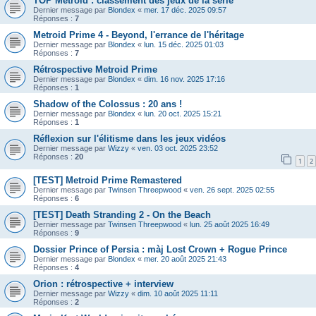
TOP Metroid : classement des jeux de la série
Dernier message par
Blondex
«
mer. 17 déc. 2025 09:57
Réponses :
7
Metroid Prime 4 - Beyond, l'errance de l'héritage
Dernier message par
Blondex
«
lun. 15 déc. 2025 01:03
Réponses :
7
Rétrospective Metroid Prime
Dernier message par
Blondex
«
dim. 16 nov. 2025 17:16
Réponses :
1
Shadow of the Colossus : 20 ans !
Dernier message par
Blondex
«
lun. 20 oct. 2025 15:21
Réponses :
1
Réflexion sur l'élitisme dans les jeux vidéos
Dernier message par
Wizzy
«
ven. 03 oct. 2025 23:52
Réponses :
20
1
2
[TEST] Metroid Prime Remastered
Dernier message par
Twinsen Threepwood
«
ven. 26 sept. 2025 02:55
Réponses :
6
[TEST] Death Stranding 2 - On the Beach
Dernier message par
Twinsen Threepwood
«
lun. 25 août 2025 16:49
Réponses :
9
Dossier Prince of Persia : màj Lost Crown + Rogue Prince
Dernier message par
Blondex
«
mer. 20 août 2025 21:43
Réponses :
4
Orion : rétrospective + interview
Dernier message par
Wizzy
«
dim. 10 août 2025 11:11
Réponses :
2