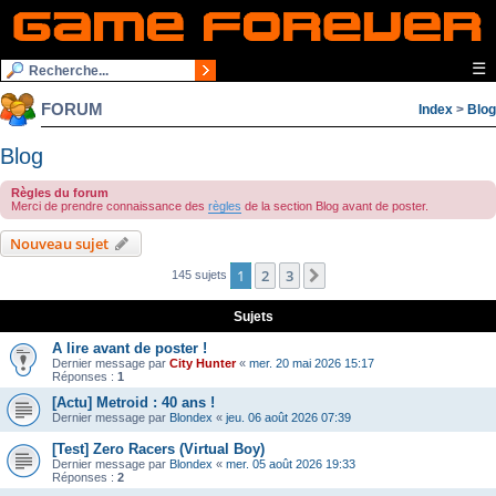
☰
FORUM
Index
>
Blog
Blog
Règles du forum
Merci de prendre connaissance des
règles
de la section Blog avant de poster.
Nouveau sujet
1
2
3
Suivante
145 sujets
Sujets
A lire avant de poster !
Dernier message par
City Hunter
«
mer. 20 mai 2026 15:17
Réponses :
1
[Actu] Metroid : 40 ans !
Dernier message par
Blondex
«
jeu. 06 août 2026 07:39
[Test] Zero Racers (Virtual Boy)
Dernier message par
Blondex
«
mer. 05 août 2026 19:33
Réponses :
2