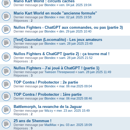
Mario Kart World : circuits cachés
Dernier message par
Blondex
«
ven. 04 juil. 2025 19:04
Mario Kart World en mode "ancienne formule"
Dernier message par
Blondex
«
mer. 02 juil. 2025 19:58
Réponses :
2
Nullos Fighters - ChatGPT aux commandes, ou pas (partie 3)
Dernier message par
Blondex
«
dim. 29 juin 2025 10:40
[Test] Gaurodan (Locomalito) - Les jeux amateurs
Dernier message par
Blondex
«
sam. 28 juin 2025 23:49
Réponses :
6
Nullos Fighters & ChatGPT (partie 2) : ça tourne mal !
Dernier message par
Blondex
«
sam. 28 juin 2025 21:52
Réponses :
2
Nullos Fighters - J'ai joué à ChatGPT ! (partie 1)
Dernier message par
Twinsen Threepwood
«
sam. 28 juin 2025 11:49
Réponses :
3
TOP Contra / Probotector : 2e partie
Dernier message par
Blondex
«
mar. 06 mai 2025 09:04
TOP Contra / Probotector : 1ère partie
Dernier message par
Blondex
«
mar. 06 mai 2025 08:46
Battlemorph, la revanche de la Jaguar
Dernier message par
Wizzy
«
mer. 23 avr. 2025 15:49
Réponses :
2
25 ans de Shenmue !
Dernier message par
MadMax
«
jeu. 03 avr. 2025 18:09
Réponses :
9